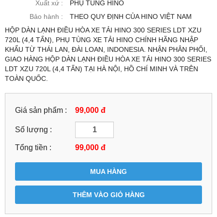
Xuất xứ :
PHỤ TÙNG HINO
Bảo hành :
THEO QUY ĐỊNH CỦA HINO VIỆT NAM
HỘP DÀN LẠNH ĐIỀU HÒA XE TẢI HINO 300 SERIES LDT XZU
720L (4,4 TẤN), PHỤ TÙNG XE TẢI HINO CHÍNH HÃNG NHẬP
KHẨU TỪ THÁI LAN, ĐÀI LOAN, INDONESIA. NHẬN PHÂN PHỐI,
GIAO HÀNG HỘP DÀN LẠNH ĐIỀU HÒA XE TẢI HINO 300 SERIES
LDT XZU 720L (4,4 TẤN) TẠI HÀ NỘI, HỒ CHÍ MINH VÀ TRÊN
TOÀN QUỐC.
Giá sản phẩm :
99,000 đ
Số lượng :
Tổng tiền :
99,000
đ
MUA HÀNG
THÊM VÀO GIỎ HÀNG