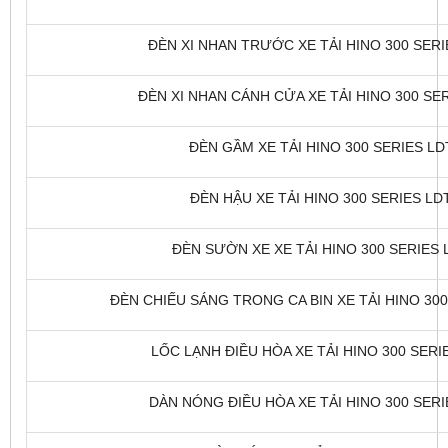
ĐÈN XI NHAN TRƯỚC XE TẢI HINO 300 SERIE
ĐÈN XI NHAN CÁNH CỬA XE TẢI HINO 300 SERI
ĐÈN GẦM XE TẢI HINO 300 SERIES LDT
ĐÈN HẬU XE TẢI HINO 300 SERIES LDT
ĐÈN SƯỜN XE XE TẢI HINO 300 SERIES L
ĐÈN CHIẾU SÁNG TRONG CA BIN XE TẢI HINO 300 
LỐC LẠNH ĐIỀU HÒA XE TẢI HINO 300 SERIE
DÀN NÓNG ĐIỀU HÒA XE TẢI HINO 300 SERIE