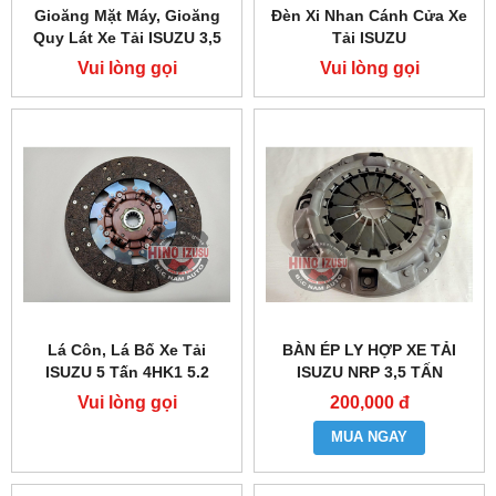
Gioăng Mặt Máy, Gioăng
Đèn Xi Nhan Cánh Cửa Xe
Quy Lát Xe Tải ISUZU 3,5
Tải ISUZU
Tấn NPR
Vui lòng gọi
Vui lòng gọi
Lá Côn, Lá Bố Xe Tải
BÀN ÉP LY HỢP XE TẢI
ISUZU 5 Tấn 4HK1 5.2
ISUZU NRP 3,5 TẤN
Vui lòng gọi
200,000 đ
MUA NGAY