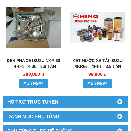
ĐÈN PHA XE ISUZU NKR 66
KÉT NƯỚC XE TẢI ISUZU
- 4HF1 - 4.3L - 3,9 TẤN
NKR66 - 4HF1 - 3.9 TẤN
200,000 đ
99,000 đ
MUA NGAY
MUA NGAY
HỔ TRỢ TRỰC TUYẾN
DANH MỤC PHỤ TÙNG
PHỤ TÙNG THEO HỆ THỐNG