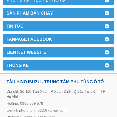
SẢN PHẨM BÁN CHẠY
TIN TỨC
FANPAGE FACEBOOK
LIÊN KẾT WEBSITE
THỐNG KÊ
TÀU HINO ISUZU - TRUNG TÂM PHỤ TÙNG Ô TÔ
Địa chỉ: Số 110 Tân Xuân, P Xuân Đỉnh, Q Bắc Từ Liêm, TP
Hà Nội
Hotline: 0985 089 578
E-mail: phutunghino123@gmail.com
Website:
123phutungoto.com