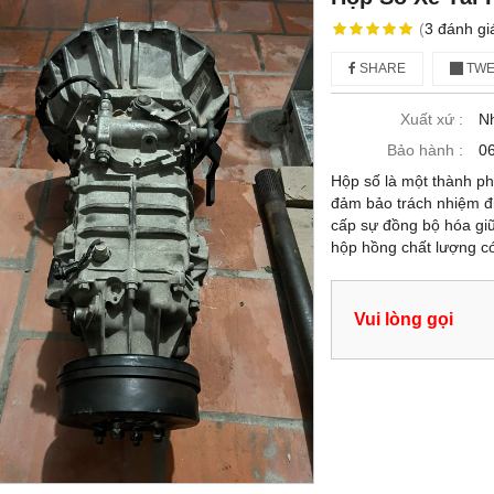
(
3
đánh gi
SHARE
TWE
Xuất xứ :
N
Bảo hành :
06
Hộp số là một thành ph
đảm bảo trách nhiệm đi
cấp sự đồng bộ hóa gi
hộp hồng chất lượng có
Vui lòng gọi