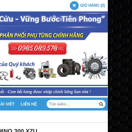
GIỎ HÀNG
(
0
)
ÀI VIẾT
LIÊN HỆ
HINO 300 XZU