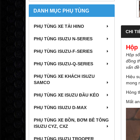
DANH MỤC PHỤ TÙNG
PHỤ TÙNG XE TẢI HINO
CHI TI
PHỤ TÙNG ISUZU N-SERIES
Hộp 
PHỤ TÙNG ISUZU-F-SERIES
Hộp số
đồng t
PHỤ TÙNG ISUZU-Q-SERIES
vấn đề
PHỤ TÙNG XE KHÁCH ISUZU
Hiệu s
SAMCO
mong 
Hỏng t
PHỤ TÙNG XE ISUZU ĐẦU KÉO
Mất an
PHỤ TÙNG ISUZU D-MAX
PHỤ TÙNG XE BỒN, BƠM BÊ TÔNG
ISUZU CYZ, CXZ
PHỤ TÙNG ISUZU TROOPER