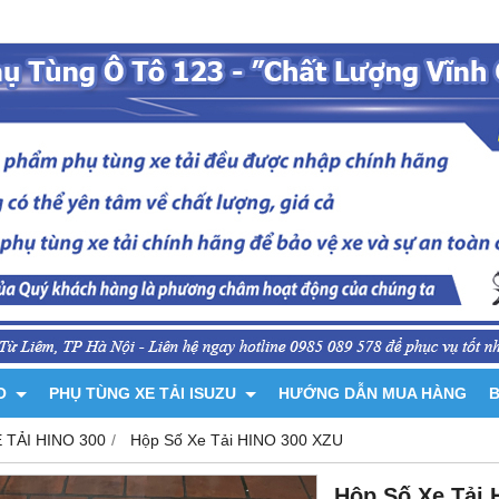
NO
PHỤ TÙNG XE TẢI ISUZU
HƯỚNG DẪN MUA HÀNG
B
 TẢI HINO 300
Hộp Số Xe Tải HINO 300 XZU
Hộp Số Xe Tải 