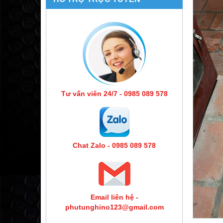
Tư vấn viên 24/7 - 0985 089 578
Chat Zalo - 0985 089 578
Email liên hệ -
phutunghino123@gmail.com