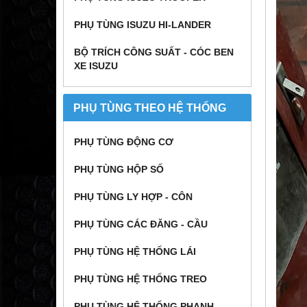
PHỤ TÙNG ISUZU HI-LANDER
BỘ TRÍCH CÔNG SUẤT - CÓC BEN
XE ISUZU
PHỤ TÙNG THEO HỆ THỐNG
PHỤ TÙNG ĐỘNG CƠ
PHỤ TÙNG HỘP SỐ
PHỤ TÙNG LY HỢP - CÔN
PHỤ TÙNG CÁC ĐĂNG - CẦU
PHỤ TÙNG HỆ THỐNG LÁI
PHỤ TÙNG HỆ THỐNG TREO
PHỤ TÙNG HỆ THỐNG PHANH