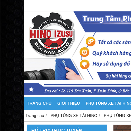
TRANG CHỦ
GIỚI THIỆU
PHỤ TÙNG XE TẢI HI
Trang chủ
PHỤ TÙNG XE TẢI HINO
PHỤ TÙNG XE
HỔ TRỢ TRỰC TUYẾN