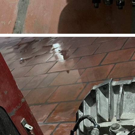
MPA LÊN XUỐNG KÍNH XE
CẦN GẠT MƯA XE TẢI HINO 500 8
TẢI HINO 500
TẤN 15 TẤN 500 FG FL
200,000 đ
200,000 đ
MUA NGAY
MUA NGAY