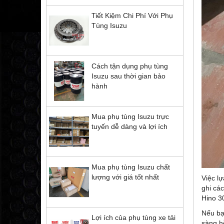
Tiết Kiệm Chi Phí Với Phụ
Tùng Isuzu
Cách tận dụng phụ tùng
Isuzu sau thời gian bảo
hành
Mua phụ tùng Isuzu trực
tuyến dễ dàng và lợi ích
Mua phụ tùng Isuzu chất
lượng với giá tốt nhất
Việc l
ghi cá
Hino 30
Nếu bạ
Lợi ích của phụ tùng xe tải
sàng h