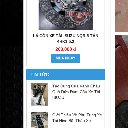
E ĐẦU KÉO
LÁ CÔN XE TẢI ISUZU NQR 5 TẤN
MÔ TƠ CO
6WF1
4HK1 5.2
200,000 đ
MUA NGAY
TIN TỨC
Tác Dụng Của Vành Chậu
Quả Dứa Đùm Cầu Xe Tải
ISUZU
Giới Thiệu Về Phụ Tùng Xe
Tải Hino Bãi Tháo Xe