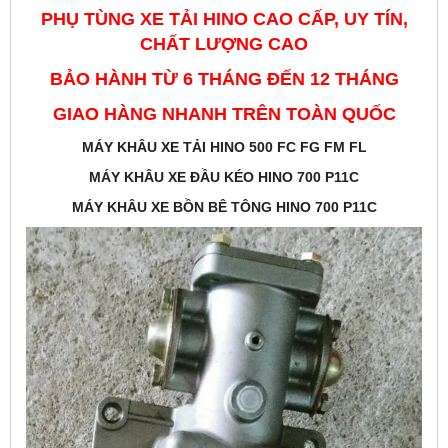
PHỤ TÙNG XE TẢI HINO CAO CẤP, UY TÍN,
CHẤT LƯỢNG CAO
BẢO HÀNH TỪ 6 THÁNG ĐẾN 12 THÁNG
GIAO HÀNG NHANH TRÊN TOÀN QUỐC
MÁY KHÂU XE TẢI HINO 500 FC FG FM FL
MÁY KHÂU XE ĐẦU KÉO HINO 700 P11C
MÁY KHÂU XE BỒN BÊ TÔNG HINO 700 P11C