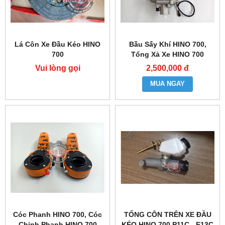
Lá Côn Xe Đầu Kéo HINO
Bầu Sấy Khí HINO 700,
700
Tổng Xả Xe HINO 700
Vui lòng gọi
2,500,000 đ
MUA NGAY
Cóc Phanh HINO 700, Cóc
TỔNG CÔN TRÊN XE ĐẦU
Chỉnh Phanh HINO 700
KÉO HINO 700 P11C - E13C