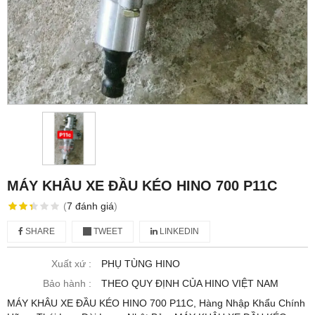
MÁY KHÂU XE ĐẦU KÉO HINO 700 P11C
(
7
đánh giá
)
SHARE
TWEET
LINKEDIN
Xuất xứ :
PHỤ TÙNG HINO
Bảo hành :
THEO QUY ĐỊNH CỦA HINO VIỆT NAM
MÁY KHÂU XE ĐẦU KÉO HINO 700 P11C, Hàng Nhập Khẩu Chính