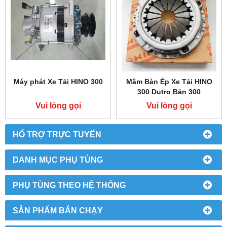
Máy phát Xe Tải HINO 300
Mâm Bàn Ép Xe Tải HINO
300 Dutro Bản 300
Vui lòng gọi
Vui lòng gọi
HỔ TRỢ TRỰC TUYẾN
DANH MỤC PHỤ TÙNG
PHỤ TÙNG THEO HỆ THỐNG
SẢN PHẨM BÁN CHẠY