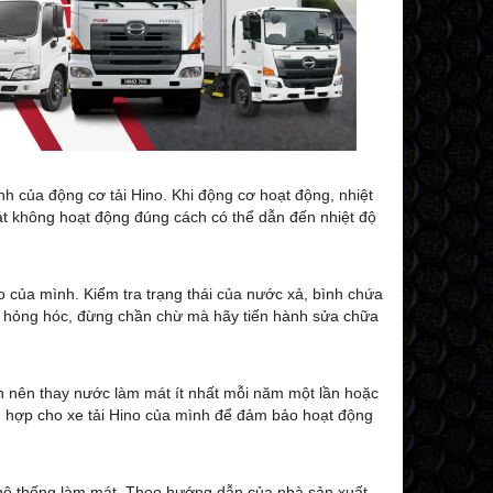
nh của động cơ tải Hino. Khi động cơ hoạt động, nhiệt
át không hoạt động đúng cách có thể dẫn đến nhiệt độ
o của mình. Kiểm tra trạng thái của nước xả, bình chứa
ặc hỏng hóc, đừng chần chừ mà hãy tiến hành sửa chữa
ạn nên thay nước làm mát ít nhất mỗi năm một lần hoặc
 hợp cho xe tải Hino của mình để đảm bảo hoạt động
 hệ thống làm mát. Theo hướng dẫn của nhà sản xuất,