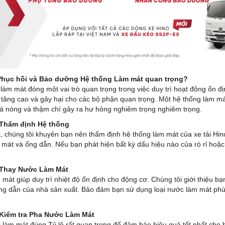
Phục hồi và Bảo dưỡng Hệ thống Làm mát quan trọng?
làm mát đóng một vai trò quan trọng trong việc duy trì hoạt động ổn đị
 tăng cao và gây hại cho các bộ phận quan trọng. Một hệ thống làm m
á nóng và thậm chí gây ra hư hỏng nghiêm trọng nghiêm trọng.
 Thẩm định Hệ thống
, chúng tôi khuyên bạn nên thẩm định hệ thống làm mát của xe tải Hin
mát và ống dẫn. Nếu bạn phát hiện bất kỳ dấu hiệu nào của rò rỉ ho
 Thay Nước Làm Mát
mát giúp duy trì nhiệt độ ổn định cho động cơ. Chúng tôi giới thiệu b
ng dẫn của nhà sản xuất. Bảo đảm bạn sử dụng loại nước làm mát phù
Kiểm tra Pha Nước Làm Mát
làm mát đúng Tỷ lệ rất quan trọng để đảm bảo hiệu quả tốt nhất cho