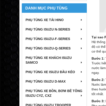
DANH MỤC PHỤ TÙNG
PHỤ TÙNG XE TẢI HINO
PHỤ TÙNG ISUZU N-SERIES
Tại sao 
PHỤ TÙNG ISUZU-F-SERIES
Hệ thống 
độ có thể
PHỤ TÙNG ISUZU-Q-SERIES
cơ thể qu
PHỤ TÙNG XE KHÁCH ISUZU
Bước 1:
SAMCO
Trước hết
nước làm 
PHỤ TÙNG XE ISUZU ĐẦU KÉO
ngay.
Bước 2:
PHỤ TÙNG ISUZU D-MAX
Nước làm 
theo hướ
PHỤ TÙNG XE BỒN, BƠM BÊ TÔNG
tốt nhất.
ISUZU CYZ, CXZ
Bước 3: 
PHỤ TÙNG ISUZU TROOPER
Pha nước 