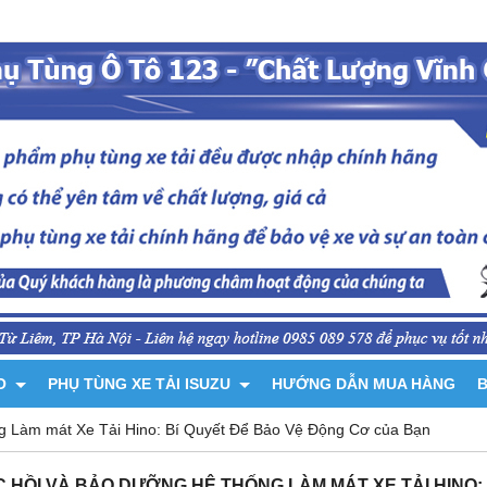
NO
PHỤ TÙNG XE TẢI ISUZU
HƯỚNG DẪN MUA HÀNG
B
g Làm mát Xe Tải Hino: Bí Quyết Để Bảo Vệ Động Cơ của Bạn
 HỒI VÀ BẢO DƯỠNG HỆ THỐNG LÀM MÁT XE TẢI HINO: