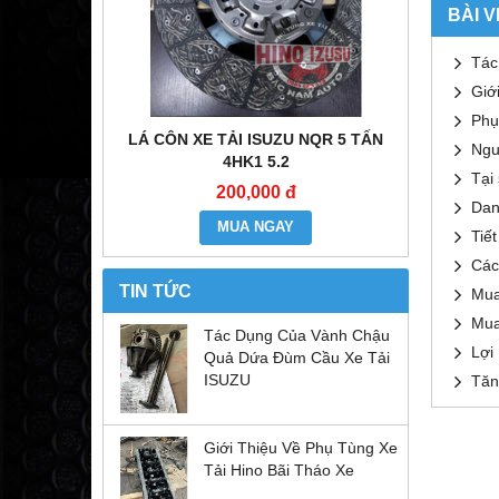
BÀI V
Tác
Giớ
Phụ
E ĐẦU KÉO
LÁ CÔN XE TẢI ISUZU NQR 5 TẤN
MÔ TƠ CO
Ngu
6WF1
4HK1 5.2
Tại
200,000 đ
Dan
MUA NGAY
Tiế
Các
TIN TỨC
Mua
Mua
Tác Dụng Của Vành Chậu
Lợi
Quả Dứa Đùm Cầu Xe Tải
ISUZU
Tăn
Giới Thiệu Về Phụ Tùng Xe
Tải Hino Bãi Tháo Xe