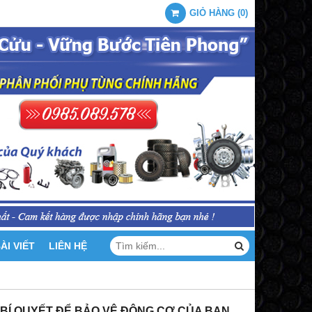
GIỎ HÀNG
(
0
)
ÀI VIẾT
LIÊN HỆ
 BÍ QUYẾT ĐỂ BẢO VỆ ĐỘNG CƠ CỦA BẠN