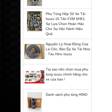
Phụ Tùng Hộp Số Xe Tải
Isuzu 15 Tấn FVM 6HK1:
Sự Lựa Chọn Hoàn Hảo
Cho Sự Vận Hành Hiệu
Quả
Nguyên Lý Hoạt Động Của
Lá Côn, Bàn Ép Xe Tải Hino
- Tàu Hino Isuzu
Tại sao nên chọn mua phụ
tùng isuzu chính hãng cho
xe của ban !
Danh sách phụ tùng HINO