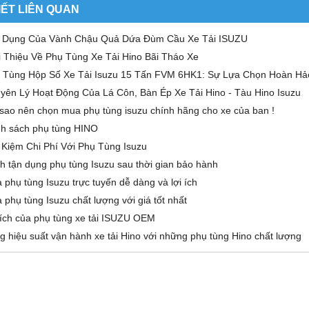
IẾT LIÊN QUAN
 Dụng Của Vành Chậu Quả Dứa Đùm Cầu Xe Tải ISUZU
i Thiệu Về Phụ Tùng Xe Tải Hino Bãi Tháo Xe
 Tùng Hộp Số Xe Tải Isuzu 15 Tấn FVM 6HK1: Sự Lựa Chọn Hoàn Hả
MPA LÊN XUỐNG KÍNH XE
CẦN GẠT MƯA XE TẢI HINO 500 8
yên Lý Hoạt Động Của Lá Côn, Bàn Ép Xe Tải Hino - Tàu Hino Isuzu
TẢI HINO 500
TẤN 15 TẤN 500 FG FL
 sao nên chọn mua phụ tùng isuzu chính hãng cho xe của ban !
200,000 đ
200,000 đ
h sách phụ tùng HINO
MUA NGAY
MUA NGAY
t Kiệm Chi Phí Với Phụ Tùng Isuzu
h tận dụng phụ tùng Isuzu sau thời gian bảo hành
 phụ tùng Isuzu trực tuyến dễ dàng và lợi ích
 phụ tùng Isuzu chất lượng với giá tốt nhất
 ích của phụ tùng xe tải ISUZU OEM
g hiệu suất vận hành xe tải Hino với những phụ tùng Hino chất lượng