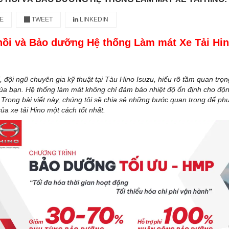
E
TWEET
LINKEDIN
hồi và Bảo dưỡng Hệ thống Làm mát Xe Tải Hin
, đội ngũ chuyên gia kỹ thuật tại Tàu Hino Isuzu, hiểu rõ tầm quan trọ
của bạn. Hệ thống làm mát không chỉ đảm bảo nhiệt độ ổn định cho độ
 Trong bài viết này, chúng tôi sẽ chia sẻ những bước quan trọng để p
ủa xe tải Hino một cách tốt nhất.