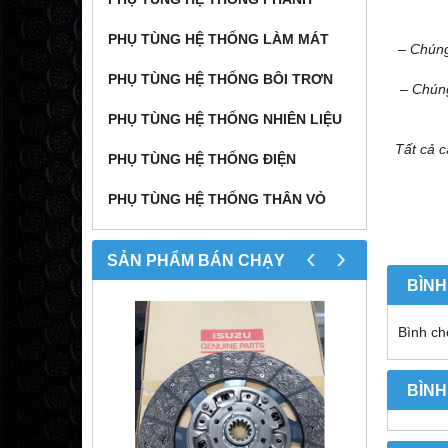
PHỤ TÙNG HỆ THỐNG LÀM MÁT
– Chúng
PHỤ TÙNG HỆ THỐNG BÔI TRƠN
– Chúng
PHỤ TÙNG HỆ THỐNG NHIÊN LIỆU
Tất cả c
PHỤ TÙNG HỆ THỐNG ĐIỆN
PHỤ TÙNG HỆ THỐNG THÂN VỎ
‹
›
SẢN PHẨM BÁN CHẠY
BÌNH
Bình chọ
BÌNH