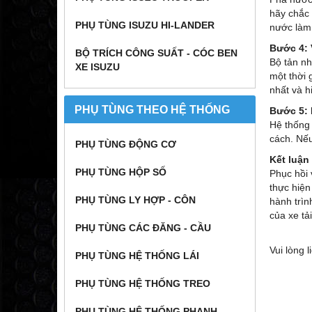
hãy chắc 
PHỤ TÙNG ISUZU HI-LANDER
nước làm 
Bước 4: 
BỘ TRÍCH CÔNG SUẤT - CÓC BEN
Bộ tản nh
XE ISUZU
một thời 
nhất và h
PHỤ TÙNG THEO HỆ THỐNG
Bước 5: 
Hệ thống 
cách. Nếu
PHỤ TÙNG ĐỘNG CƠ
Kết luận
PHỤ TÙNG HỘP SỐ
Phục hồi 
thực hiện
PHỤ TÙNG LY HỢP - CÔN
hành trìn
của xe tả
PHỤ TÙNG CÁC ĐĂNG - CẦU
Vui lòng 
PHỤ TÙNG HỆ THỐNG LÁI
PHỤ TÙNG HỆ THỐNG TREO
PHỤ TÙNG HỆ THỐNG PHANH