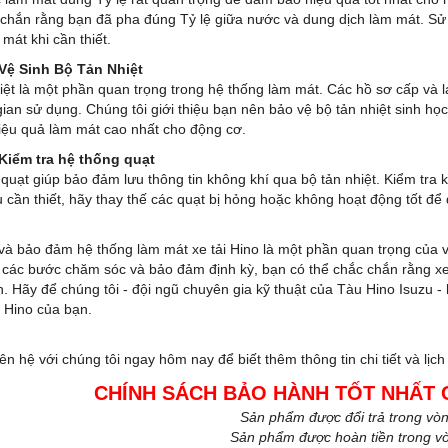
chắn rằng bạn đã pha đúng Tỷ lệ giữa nước và dung dịch làm mát. Sử
mát khi cần thiết.
Vệ Sinh Bộ Tản Nhiệt
iệt là một phần quan trọng trong hệ thống làm mát. Các hồ sơ cấp và l
gian sử dụng. Chúng tôi giới thiệu bạn nên bảo vệ bộ tản nhiệt sinh h
iệu quả làm mát cao nhất cho động cơ.
Kiểm tra hệ thống quạt
quạt giúp bảo đảm lưu thông tin không khí qua bộ tản nhiệt. Kiểm tr
 cần thiết, hãy thay thế các quạt bị hỏng hoặc không hoạt động tốt đ
và bảo đảm hệ thống làm mát xe tải Hino là một phần quan trọng của v
 các bước chăm sóc và bảo đảm định kỳ, bạn có thể chắc chắn rằng xe 
h. Hãy để chúng tôi - đội ngũ chuyên gia kỹ thuật của Tàu Hino Isuzu - 
i Hino của bạn.
liên hệ với chúng tôi ngay hôm nay để biết thêm thông tin chi tiết và lị
CHÍNH SÁCH BẢO HÀNH TỐT NHẤT 
Sản phẩm được đổi trả trong vò
Sản phẩm được hoàn tiền trong v