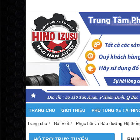
TRANG CHỦ
GIỚI THIỆU
PHỤ TÙNG XE TẢI HI
Trang chủ
Bài Viết
Phục hồi và Bảo dưỡng Hệ thốn
HỔ TRỢ TRỰC TUYẾN
PHỤC