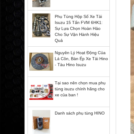
Phụ Tùng Hộp Số Xe Tải
Isuzu 15 Tấn FVM 6HK1:
Sự Lựa Chọn Hoàn Hảo
Cho Sự Vận Hành Hiệu
Quả
Nguyên Lý Hoạt Động Của
Lá Côn, Bàn Ép Xe Tải Hino
- Tàu Hino Isuzu
Tại sao nên chọn mua phụ
tùng isuzu chính hãng cho
xe của ban !
Danh sách phụ tùng HINO