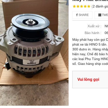
(
2
đánh gi
SHARE
TWE
Xuất xứ :
N
Bảo hành :
06
Máy phát hay còn gọi D
phát xe tải HINO 5 tấn.
300 dutro in. Hàng nhập
hiện nay, Chế độ bảo h
các loại Phụ Tùng HIN
số. Giao hàng ship cod
Vui lòng gọi