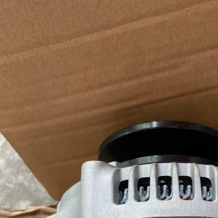
MPA LÊN XUỐNG KÍNH XE
CẦN GẠT MƯA XE TẢI HINO 500 8
TẢI HINO 500
TẤN 15 TẤN 500 FG FL
200,000 đ
200,000 đ
MUA NGAY
MUA NGAY