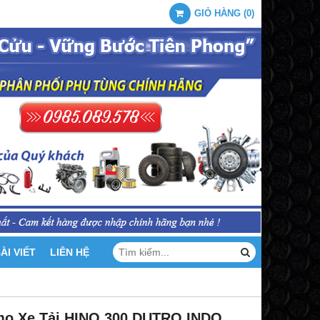
GIỎ HÀNG
(
0
)
ÀI VIẾT
LIÊN HỆ
mo Xe Tải HINO 300 DUTRO INDO