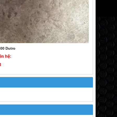
300 Dutro
iên hệ:
8