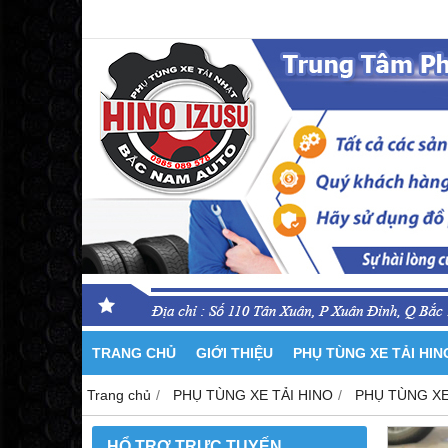
TRANG CHỦ
GIỚI THIỆU
PHỤ TÙNG XE TẢI HI
Trang chủ
PHỤ TÙNG XE TẢI HINO
PHỤ TÙNG XE
HỔ TRỢ TRỰC TUYẾN