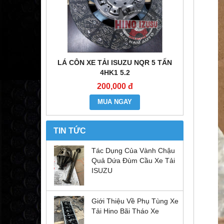
E ĐẦU KÉO
LÁ CÔN XE TẢI ISUZU NQR 5 TẤN
MÔ TƠ CO
6WF1
4HK1 5.2
200,000 đ
MUA NGAY
TIN TỨC
Tác Dụng Của Vành Chậu
Quả Dứa Đùm Cầu Xe Tải
ISUZU
Giới Thiệu Về Phụ Tùng Xe
Tải Hino Bãi Tháo Xe