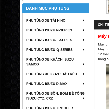
DANH MỤC PHỤ TÙNG
PHỤ TÙNG XE TẢI HINO
CHI TI
PHỤ TÙNG ISUZU N-SERIES
Máy 
PHỤ TÙNG ISUZU-F-SERIES
Máy phá
Máy phá
PHỤ TÙNG ISUZU-Q-SERIES
12 thá
hàng s
PHỤ TÙNG XE KHÁCH ISUZU
SAMCO
PHỤ TÙNG XE ISUZU ĐẦU KÉO
PHỤ TÙNG ISUZU D-MAX
PHỤ TÙNG XE BỒN, BƠM BÊ TÔNG
ISUZU CYZ, CXZ
PHỤ TÙNG ISUZU TROOPER