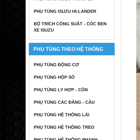
PHỤ TÙNG ISUZU HI-LANDER
BỘ TRÍCH CÔNG SUẤT - CÓC BEN
XE ISUZU
PHỤ TÙNG THEO HỆ THỐNG
PHỤ TÙNG ĐỘNG CƠ
PHỤ TÙNG HỘP SỐ
PHỤ TÙNG LY HỢP - CÔN
PHỤ TÙNG CÁC ĐĂNG - CẦU
PHỤ TÙNG HỆ THỐNG LÁI
PHỤ TÙNG HỆ THỐNG TREO
PHỤ TÙNG HỆ THỐNG PHANH