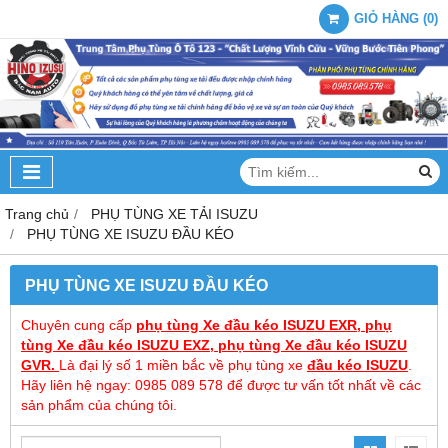
GIỎ HÀNG
(
0
)
Trang chủ
PHỤ TÙNG XE TẢI ISUZU
PHỤ TÙNG XE ISUZU ĐẦU KÉO
PHỤ TÙNG XE ISUZU ĐẦU KÉO
Chuyên cung cấp
phụ tùng Xe đầu kéo ISUZU EXR,
phụ
tùng Xe
đầu kéo
ISUZU
EXZ,
phụ tùng Xe đầu kéo ISUZU
GVR.
Là đại lý số 1 miền bắc về phụ tùng xe
đầu kéo ISUZU
.
Hãy liên hệ ngay: 0985 089 578 để được tư vấn tốt nhất về các
sản phẩm của chúng tôi.