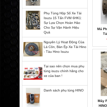
Phụ Tùng Hộp Số Xe Tải
Isuzu 15 Tấn FVM 6HK1:
Sự Lựa Chọn Hoàn Hảo
Cho Sự Vận Hành Hiệu
Má Ph
Quả
Tả
Nguyên Lý Hoạt Động Của
Lá Côn, Bàn Ép Xe Tải Hino
- Tàu Hino Isuzu
Tại sao nên chọn mua phụ
tùng isuzu chính hãng cho
xe của ban !
Danh sách phụ tùng HINO
Máy P
HINO