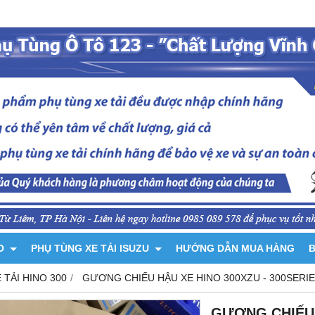
NO
PHỤ TÙNG XE TẢI ISUZU
HƯỚNG DẪN MUA HÀNG
B
 TẢI HINO 300
GƯƠNG CHIẾU HẬU XE HINO 300XZU - 300SERI
GƯƠNG CHIẾU 