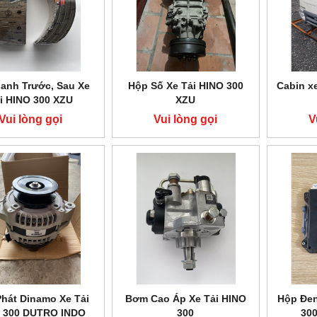
anh Trước, Sau Xe
Hộp Số Xe Tải HINO 300
Cabin x
i HINO 300 XZU
XZU
Vui lòng gọi
Vui lòng gọi
V
hát Dinamo Xe Tải
Bơm Cao Áp Xe Tải HINO
Hộp Đen
 300 DUTRO INDO
300
300