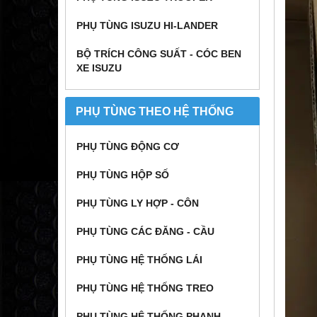
PHỤ TÙNG ISUZU HI-LANDER
BỘ TRÍCH CÔNG SUẤT - CÓC BEN
XE ISUZU
PHỤ TÙNG THEO HỆ THỐNG
PHỤ TÙNG ĐỘNG CƠ
PHỤ TÙNG HỘP SỐ
PHỤ TÙNG LY HỢP - CÔN
PHỤ TÙNG CÁC ĐĂNG - CẦU
PHỤ TÙNG HỆ THỐNG LÁI
PHỤ TÙNG HỆ THỐNG TREO
PHỤ TÙNG HỆ THỐNG PHANH