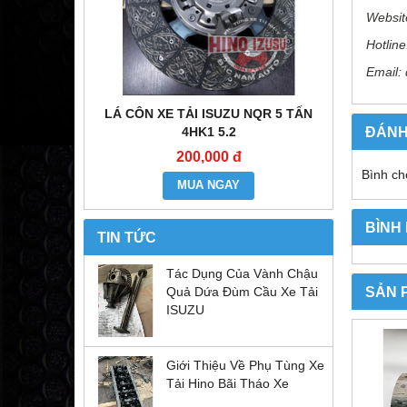
Websit
Hotline
Email:
E ĐẦU KÉO
LÁ CÔN XE TẢI ISUZU NQR 5 TẤN
MÔ TƠ CO
ĐÁNH
6WF1
4HK1 5.2
200,000 đ
Bình ch
MUA NGAY
BÌNH
TIN TỨC
Tác Dụng Của Vành Chậu
SẢN 
Quả Dứa Đùm Cầu Xe Tải
ISUZU
Giới Thiệu Về Phụ Tùng Xe
Tải Hino Bãi Tháo Xe