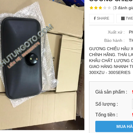
(
3
đánh gi
SHARE
TWE
Xuất xứ :
P
Bảo hành :
T
GƯƠNG CHIẾU HẬU XE
CHÍNH HÃNG. THÁI L
KHẨU CHẤT LƯỢNG CA
GIAO HÀNG NHANH T
300XZU - 300SERIES
Giá sản phẩm :
Số lượng :
Tổng tiền :
MUA H