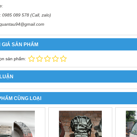
e:
: 0985 089 578 (Call, zalo)
 quantau94@gmail.com
MPA LÊN XUỐNG KÍNH XE
CẦN GẠT MƯA XE TẢI HINO 500 8
 GIÁ SẢN PHẨM
TẢI HINO 500
TẤN 15 TẤN 500 FG FL
200,000 đ
200,000 đ
ọn sản phẩm:
MUA NGAY
MUA NGAY
 LUẬN
PHẨM CÙNG LOẠI