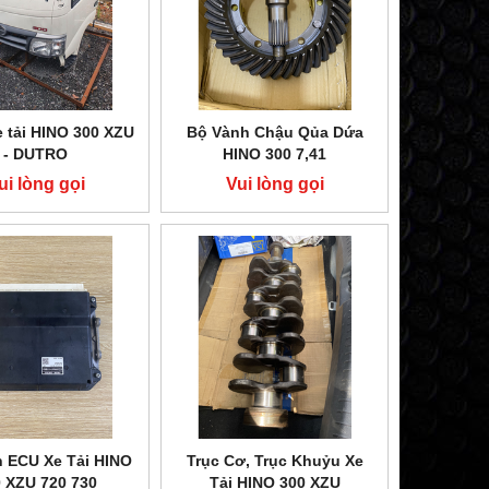
e tải HINO 300 XZU
Bộ Vành Chậu Qủa Dứa
- DUTRO
HINO 300 7,41
ui lòng gọi
Vui lòng gọi
 ECU Xe Tải HINO
Trục Cơ, Trục Khuỷu Xe
 XZU 720 730
Tải HINO 300 XZU