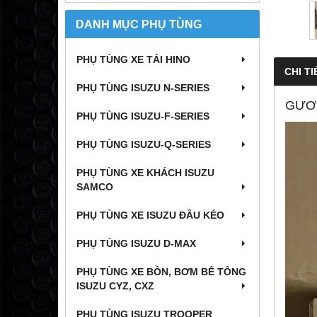
DANH MỤC PHỤ TÙNG
PHỤ TÙNG XE TẢI HINO
CHI TI
PHỤ TÙNG ISUZU N-SERIES
GƯƠN
PHỤ TÙNG ISUZU-F-SERIES
PHỤ TÙNG ISUZU-Q-SERIES
PHỤ TÙNG XE KHÁCH ISUZU
SAMCO
PHỤ TÙNG XE ISUZU ĐẦU KÉO
PHỤ TÙNG ISUZU D-MAX
PHỤ TÙNG XE BỒN, BƠM BÊ TÔNG
ISUZU CYZ, CXZ
PHỤ TÙNG ISUZU TROOPER