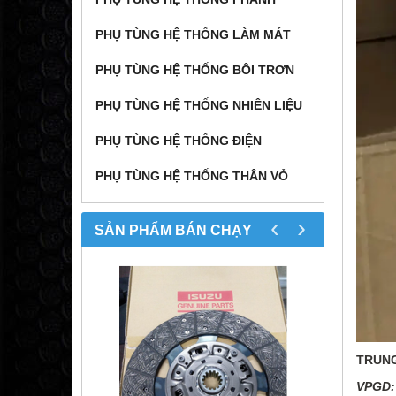
PHỤ TÙNG HỆ THỐNG LÀM MÁT
PHỤ TÙNG HỆ THỐNG BÔI TRƠN
PHỤ TÙNG HỆ THỐNG NHIÊN LIỆU
PHỤ TÙNG HỆ THỐNG ĐIỆN
PHỤ TÙNG HỆ THỐNG THÂN VỎ
‹
›
SẢN PHẨM BÁN CHẠY
TRUNG
VPGD: