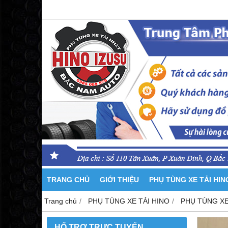
TRANG CHỦ
GIỚI THIỆU
PHỤ TÙNG XE TẢI HI
Trang chủ
PHỤ TÙNG XE TẢI HINO
PHỤ TÙNG XE
HỔ TRỢ TRỰC TUYẾN