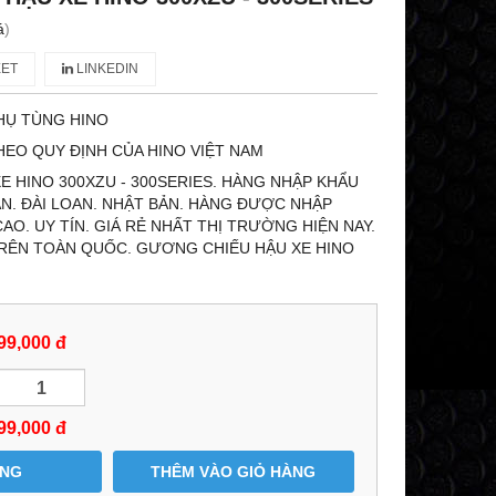
á
)
ET
LINKEDIN
HỤ TÙNG HINO
HEO QUY ĐỊNH CỦA HINO VIỆT NAM
 HINO 300XZU - 300SERIES. HÀNG NHẬP KHẨU
AN. ĐÀI LOAN. NHẬT BẢN. HÀNG ĐƯỢC NHẬP
O. UY TÍN. GIÁ RẺ NHẤT THỊ TRƯỜNG HIỆN NAY.
RÊN TOÀN QUỐC. GƯƠNG CHIẾU HẬU XE HINO
99,000 đ
99,000
đ
ÀNG
THÊM VÀO GIỎ HÀNG