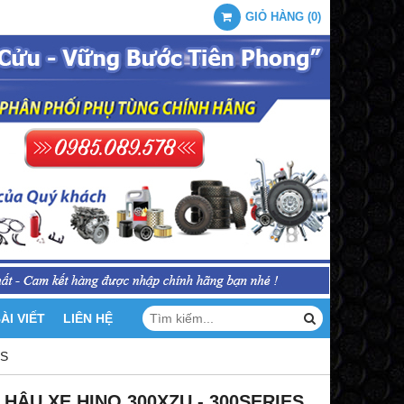
GIỎ HÀNG
(
0
)
ÀI VIẾT
LIÊN HỆ
ES
HẬU XE HINO 300XZU - 300SERIES