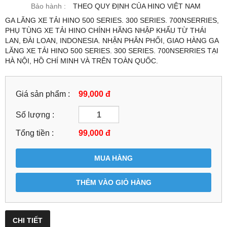
Bảo hành :
THEO QUY ĐỊNH CỦA HINO VIỆT NAM
GA LĂNG XE TẢI HINO 500 SERIES. 300 SERIES. 700NSERRIES,
PHỤ TÙNG XE TẢI HINO CHÍNH HÃNG NHẬP KHẨU TỪ THÁI
LAN, ĐÀI LOAN, INDONESIA. NHẬN PHÂN PHỐI, GIAO HÀNG GA
LĂNG XE TẢI HINO 500 SERIES. 300 SERIES. 700NSERRIES TẠI
HÀ NỘI, HỒ CHÍ MINH VÀ TRÊN TOÀN QUỐC.
Giá sản phẩm :
99,000 đ
Số lượng :
Tổng tiền :
99,000
đ
MUA HÀNG
THÊM VÀO GIỎ HÀNG
CHI TIẾT