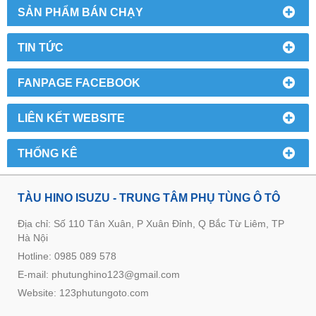
SẢN PHẨM BÁN CHẠY
TIN TỨC
FANPAGE FACEBOOK
LIÊN KẾT WEBSITE
THỐNG KÊ
TÀU HINO ISUZU - TRUNG TÂM PHỤ TÙNG Ô TÔ
Địa chỉ: Số 110 Tân Xuân, P Xuân Đỉnh, Q Bắc Từ Liêm, TP
Hà Nội
Hotline: 0985 089 578
E-mail: phutunghino123@gmail.com
Website:
123phutungoto.com