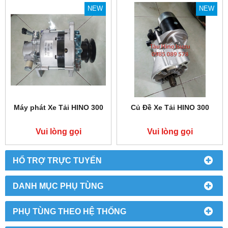
NEW
NEW
Máy phát Xe Tải HINO 300
Củ Đề Xe Tải HINO 300
Vui lòng gọi
Vui lòng gọi
HỔ TRỢ TRỰC TUYẾN
DANH MỤC PHỤ TÙNG
PHỤ TÙNG THEO HỆ THỐNG