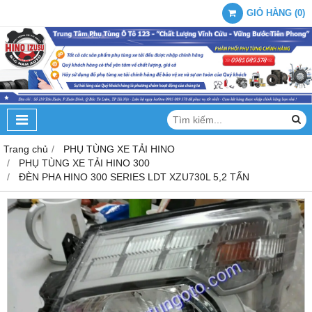
GIỎ HÀNG
(
0
)
Trang chủ
PHỤ TÙNG XE TẢI HINO
PHỤ TÙNG XE TẢI HINO 300
ĐÈN PHA HINO 300 SERIES LDT XZU730L 5,2 TẤN