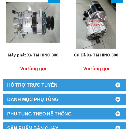
Máy phát Xe Tải HINO 300
Củ Đề Xe Tải HINO 300
Vui lòng gọi
Vui lòng gọi
HỔ TRỢ TRỰC TUYẾN
DANH MỤC PHỤ TÙNG
PHỤ TÙNG THEO HỆ THỐNG
SẢN PHẨM BÁN CHẠY