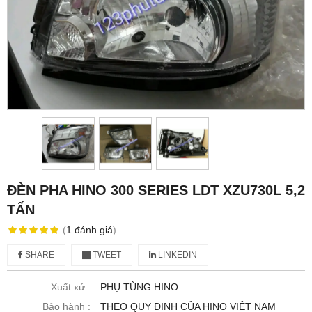
ĐÈN PHA HINO 300 SERIES LDT XZU730L 5,2
TẤN
(
1
đánh giá
)
SHARE
TWEET
LINKEDIN
Xuất xứ :
PHỤ TÙNG HINO
Bảo hành :
THEO QUY ĐỊNH CỦA HINO VIỆT NAM