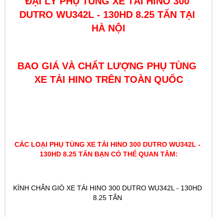
ĐẠI LÝ PHỤ TÙNG XE TẢI HINO 300 
DUTRO WU342L - 130HD 8.25 TẤN TẠI 
HÀ NỘI
BAO GIÁ VÀ CHẤT LƯỢNG PHỤ TÙNG 
XE TẢI HINO TRÊN TOÀN QUỐC
CÁC LOẠI PHỤ TÙNG XE TẢI HINO 300 DUTRO WU342L - 
130HD 8.25 TẤN BẠN CÓ THỂ QUAN TÂM:
KÍNH CHẮN GIÓ XE TẢI HINO 300 DUTRO WU342L - 130HD 
8.25 TẤN 