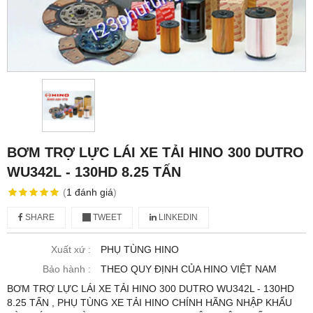
BƠM TRỢ LỰC LÁI XE TẢI HINO 300 DUTRO
WU342L - 130HD 8.25 TẤN
(
1
đánh giá
)
SHARE
TWEET
LINKEDIN
Xuất xứ :
PHỤ TÙNG HINO
Bảo hành :
THEO QUY ĐỊNH CỦA HINO VIỆT NAM
BƠM TRỢ LỰC LÁI XE TẢI HINO 300 DUTRO WU342L - 130HD
8.25 TẤN , PHỤ TÙNG XE TẢI HINO CHÍNH HÃNG NHẬP KHẨU