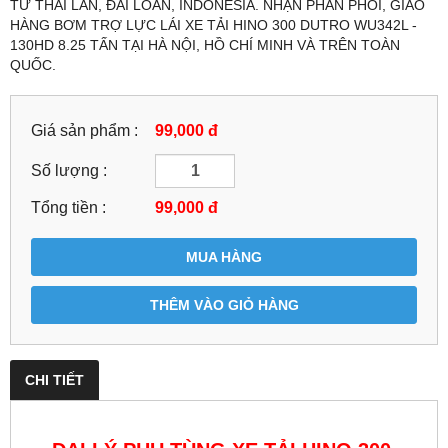
TỪ THÁI LAN, ĐÀI LOAN, INDONESIA. NHẬN PHÂN PHỐI, GIAO
HÀNG BƠM TRỢ LỰC LÁI XE TẢI HINO 300 DUTRO WU342L -
130HD 8.25 TẤN TẠI HÀ NỘI, HỒ CHÍ MINH VÀ TRÊN TOÀN
QUỐC.
Giá sản phẩm :
99,000 đ
Số lượng :
Tổng tiền :
99,000
đ
MUA HÀNG
THÊM VÀO GIỎ HÀNG
CHI TIẾT