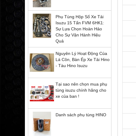
Phụ Tùng Hộp Số Xe Tải
Isuzu 15 Tấn FVM 6HK1:
Sự Lựa Chọn Hoàn Hảo
Cho Sự Vận Hành Hiệu
Quả
Nguyên Lý Hoạt Động Của
Lá Côn, Bàn Ép Xe Tải Hino
- Tàu Hino Isuzu
Tại sao nên chọn mua phụ
tùng isuzu chính hãng cho
xe của ban !
Danh sách phụ tùng HINO