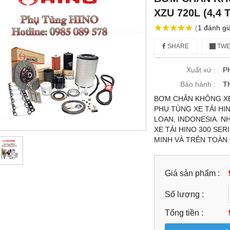
XZU 720L (4,4 
(
1
đánh gi
SHARE
TWE
Xuất xứ :
P
Bảo hành :
T
BƠM CHÂN KHÔNG XE T
PHỤ TÙNG XE TẢI HI
LOAN, INDONESIA. 
XE TẢI HINO 300 SERI
MINH VÀ TRÊN TOÀN
Giá sản phẩm :
Số lượng :
Tổng tiền :