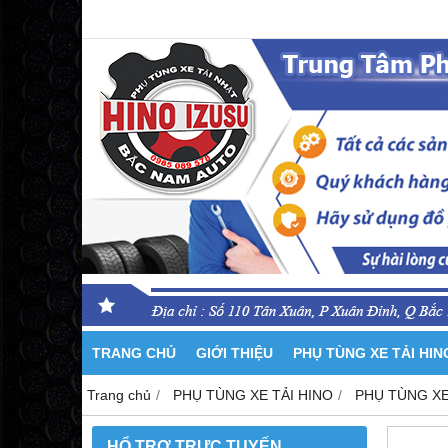
TRANG CHỦ
GIỚI THIỆU
PHỤ TÙNG XE TẢI HI
Trang chủ
PHỤ TÙNG XE TẢI HINO
PHỤ TÙNG XE
HỔ TRỢ TRỰC TUYẾN