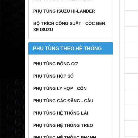
PHỤ TÙNG ISUZU HI-LANDER
BỘ TRÍCH CÔNG SUẤT - CÓC BEN
XE ISUZU
PHỤ TÙNG THEO HỆ THỐNG
PHỤ TÙNG ĐỘNG CƠ
PHỤ TÙNG HỘP SỐ
PHỤ TÙNG LY HỢP - CÔN
PHỤ TÙNG CÁC ĐĂNG - CẦU
PHỤ TÙNG HỆ THỐNG LÁI
PHỤ TÙNG HỆ THỐNG TREO
PHỤ TÙNG HỆ THỐNG PHANH