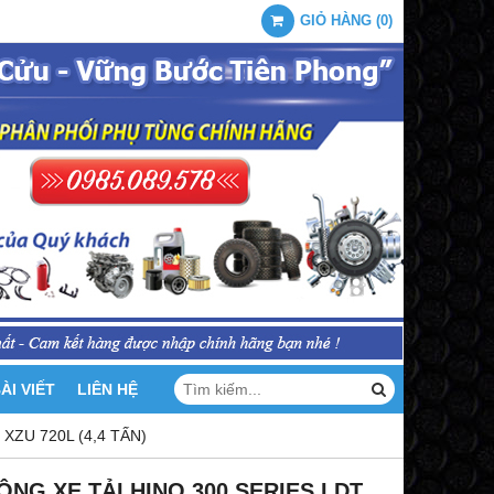
GIỎ HÀNG
(
0
)
ÀI VIẾT
LIÊN HỆ
XZU 720L (4,4 TẤN)
NG XE TẢI HINO 300 SERIES LDT