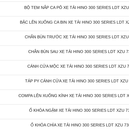
BỘ TEM NẮP CA PÔ XE TẢI HINO 300 SERIES LDT XZU 
BẬC LÊN XUỐNG CA BIN XE TẢI HINO 300 SERIES LDT XZ
MPA LÊN XUỐNG KÍNH XE
CẦN GẠT MƯA XE TẢI HINO 500 8
CHẮN BÙN TRƯỚC XE TẢI HINO 300 SERIES LDT XZU 7
TẢI HINO 500
TẤN 15 TẤN 500 FG FL
200,000 đ
200,000 đ
CHẮN BÙN SAU XE TẢI HINO 300 SERIES LDT XZU 73
MUA NGAY
MUA NGAY
CÁNH CỬA MỘC XE TẢI HINO 300 SERIES LDT XZU 73
TÁP PY CÁNH CỬA XE TẢI HINO 300 SERIES LDT XZU 
COMPA LÊN XUỐNG KÍNH XE TẢI HINO 300 SERIES LDT XZ
Ổ KHÓA NGẬM XE TẢI HINO 300 SERIES LDT XZU 73
Ổ KHÓA CHÌA XE TẢI HINO 300 SERIES LDT XZU 730