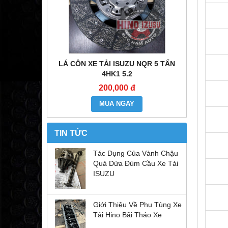
E ĐẦU KÉO
LÁ CÔN XE TẢI ISUZU NQR 5 TẤN
MÔ TƠ CO
6WF1
4HK1 5.2
200,000 đ
MUA NGAY
TIN TỨC
Tác Dụng Của Vành Chậu
Quả Dứa Đùm Cầu Xe Tải
ISUZU
Giới Thiệu Về Phụ Tùng Xe
Tải Hino Bãi Tháo Xe