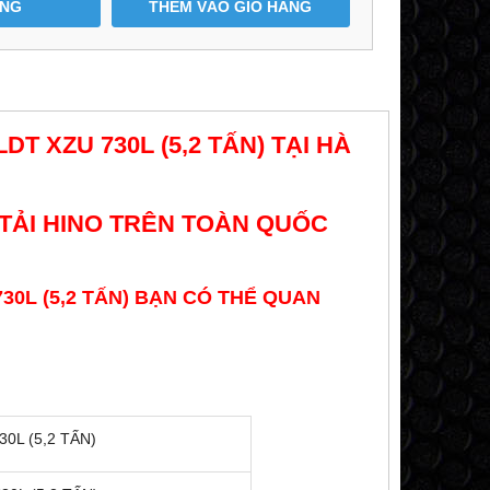
ÀNG
THÊM VÀO GIỎ HÀNG
DT XZU 730L (5,2 TẤN) TẠI HÀ
TẢI HINO TRÊN TOÀN QUỐC
730L (5,2 TẤN) BẠN CÓ THỂ QUAN
0L (5,2 TẤN)