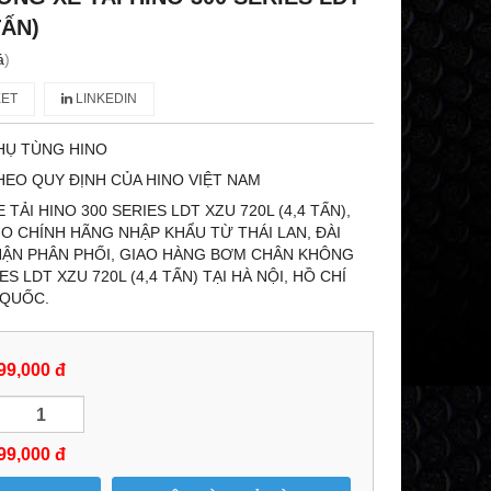
TẤN)
á
)
ET
LINKEDIN
HỤ TÙNG HINO
HEO QUY ĐỊNH CỦA HINO VIỆT NAM
ẢI HINO 300 SERIES LDT XZU 720L (4,4 TẤN),
NO CHÍNH HÃNG NHẬP KHẨU TỪ THÁI LAN, ĐÀI
NHẬN PHÂN PHỐI, GIAO HÀNG BƠM CHÂN KHÔNG
ES LDT XZU 720L (4,4 TẤN) TẠI HÀ NỘI, HỒ CHÍ
 QUỐC.
99,000 đ
99,000
đ