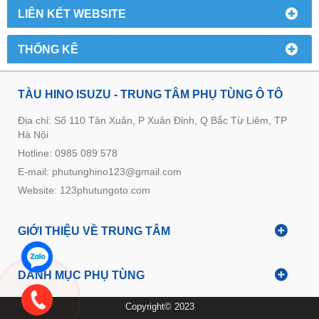
LIÊN KẾT WEBSITE
THỐNG KÊ
TÀU HINO ISUZU - TRUNG TÂM PHỤ TÙNG Ô TÔ
Địa chỉ: Số 110 Tân Xuân, P Xuân Đỉnh, Q Bắc Từ Liêm, TP
Hà Nội
Hotline: 0985 089 578
E-mail: phutunghino123@gmail.com
Website:
123phutungoto.com
GIỚI THIỆU VỀ TRUNG TÂM
DANH MỤC PHỤ TÙNG
Copyright© 2023