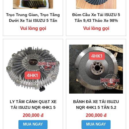
Trục Trung Gian, Trục Tầng
Đùm Cầu Xe Tải ISUZU 5
Dưới Xe Tải ISUZU 5 Tấn
Tấn 9,43 Tháo Xe 98%
4HK1
Vui lòng gọi
Vui lòng gọi
LY TÂM CÁNH QUẠT XE
BÁNH ĐÀ XE TẢI ISUZU
TẢI ISUZU NQR 4HK1 5
NQR 4HK1 5 TẤN 5.2
TẤN 5.2
200,000 đ
200,000 đ
MUA NGAY
MUA NGAY