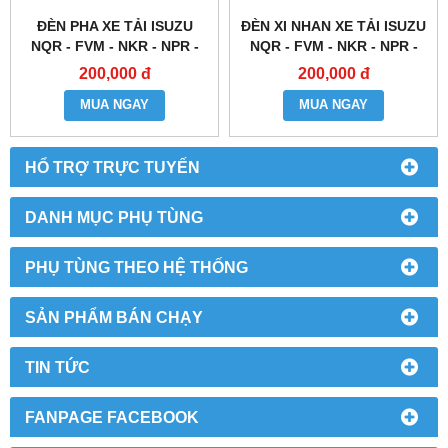
ĐÈN PHA XE TẢI ISUZU
ĐÈN XI NHAN XE TẢI ISUZU
NQR - FVM - NKR - NPR -
NQR - FVM - NKR - NPR -
NHR - NLR - NMR
NHR - NLR - NMR
200,000 đ
200,000 đ
MUA NGAY
MUA NGAY
HỔ TRỢ TRỰC TUYẾN
DANH MỤC PHỤ TÙNG
PHỤ TÙNG THEO HỆ THỐNG
SẢN PHẨM BÁN CHẠY
TIN TỨC
FANPAGE FACEBOOK