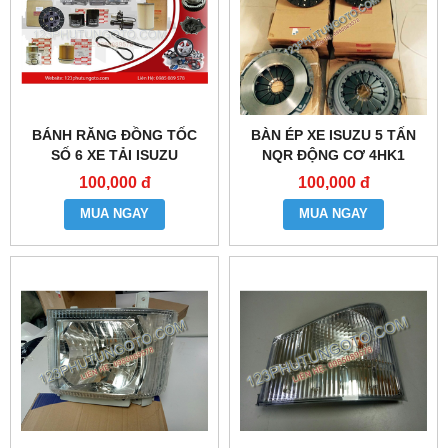
BÁNH RĂNG ĐỒNG TỐC
BÀN ÉP XE ISUZU 5 TẤN
SỐ 6 XE TẢI ISUZU
NQR ĐỘNG CƠ 4HK1
100,000 đ
100,000 đ
MUA NGAY
MUA NGAY