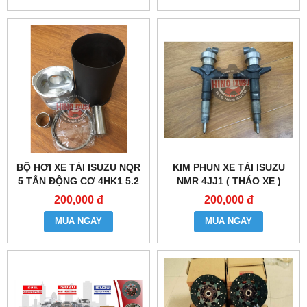
BỘ HƠI XE TẢI ISUZU NQR
KIM PHUN XE TẢI ISUZU
5 TẤN ĐỘNG CƠ 4HK1 5.2
NMR 4JJ1 ( THÁO XE )
200,000 đ
200,000 đ
MUA NGAY
MUA NGAY