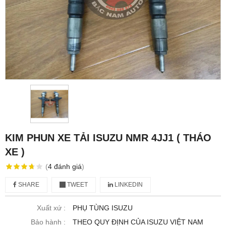
KIM PHUN XE TẢI ISUZU NMR 4JJ1 ( THÁO
XE )
(
4
đánh giá
)
SHARE
TWEET
LINKEDIN
Xuất xứ :
PHỤ TÙNG ISUZU
Bảo hành :
THEO QUY ĐỊNH CỦA ISUZU VIỆT NAM