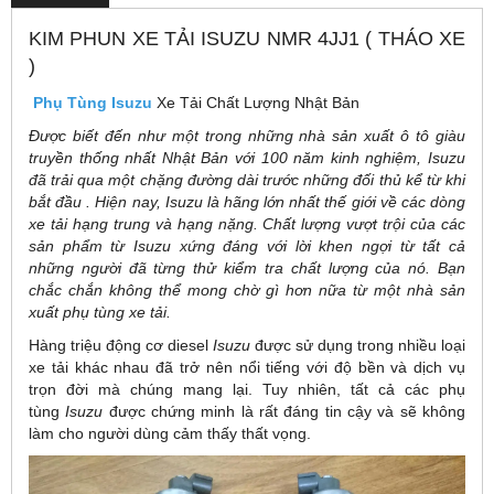
KIM PHUN XE TẢI ISUZU NMR 4JJ1 ( THÁO XE
)
Phụ Tùng Isuzu
Xe Tải Chất Lượng Nhật Bản
Được biết đến như một trong những nhà sản xuất ô tô giàu
truyền thống nhất Nhật Bản với 100 năm kinh nghiệm, Isuzu
đã trải qua một chặng đường dài trước những đối thủ kể từ khi
bắt đầu . Hiện nay, Isuzu là hãng lớn nhất thế giới về các dòng
xe tải hạng trung và hạng nặng. Chất lượng vượt trội của các
sản phẩm từ Isuzu xứng đáng với lời khen ngợi từ tất cả
những người đã từng thử kiểm tra chất lượng của nó. Bạn
chắc chắn không thể mong chờ gì hơn nữa từ một nhà sản
xuất phụ tùng xe tải.
Hàng triệu động cơ diesel
Isuzu
được sử dụng trong nhiều loại
xe tải khác nhau đã trở nên nổi tiếng với độ bền và dịch vụ
trọn đời mà chúng mang lại. Tuy nhiên, tất cả các phụ
tùng
Isuzu
được chứng minh là rất đáng tin cậy và sẽ không
làm cho người dùng cảm thấy thất vọng.