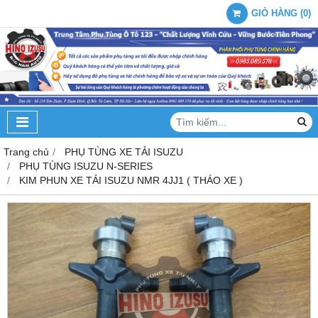
GIỎ HÀNG
(
0
)
Trang chủ
PHỤ TÙNG XE TẢI ISUZU
PHỤ TÙNG ISUZU N-SERIES
KIM PHUN XE TẢI ISUZU NMR 4JJ1 ( THÁO XE )