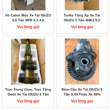
Vỏ Cabin Mộc Xe Tải ISUZU
Turbo Tăng Áp Xe Tải
3,5 Tấn NPR 4.3 4.6
ISUZU 5 Tấn 4HK1 5.2
Vui lòng gọi
Vui lòng gọi
Trục Trung Gian, Trục Tầng
Đùm Cầu Xe Tải ISUZU 5
Dưới Xe Tải ISUZU 5 Tấn
Tấn 9,43 Tháo Xe 98%
4HK1
Vui lòng gọi
Vui lòng gọi