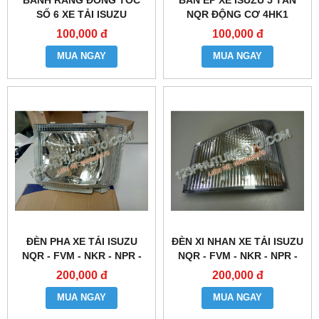
BÁNH RĂNG ĐỒNG TỐC
BÀN ÉP XE ISUZU 5 TẤN
SỐ 6 XE TẢI ISUZU
NQR ĐỘNG CƠ 4HK1
100,000 đ
100,000 đ
MUA NGAY
MUA NGAY
ĐÈN PHA XE TẢI ISUZU
ĐÈN XI NHAN XE TẢI ISUZU
NQR - FVM - NKR - NPR -
NQR - FVM - NKR - NPR -
NHR - NLR - NMR
NHR - NLR - NMR
200,000 đ
200,000 đ
MUA NGAY
MUA NGAY