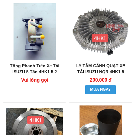
Tổng Phanh Trên Xe Tải
LY TÂM CÁNH QUẠT XE
ISUZU 5 Tấn 4HK1 5.2
TẢI ISUZU NQR 4HK1 5
TẤN 5.2
Vui lòng gọi
200,000 đ
MUA NGAY