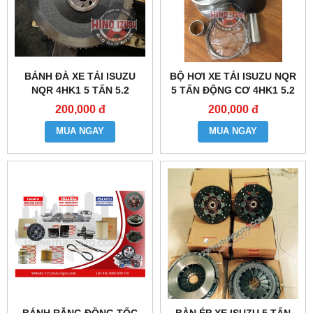
BÁNH ĐÀ XE TẢI ISUZU
BỘ HƠI XE TẢI ISUZU NQR
NQR 4HK1 5 TẤN 5.2
5 TẤN ĐỘNG CƠ 4HK1 5.2
200,000 đ
200,000 đ
MUA NGAY
MUA NGAY