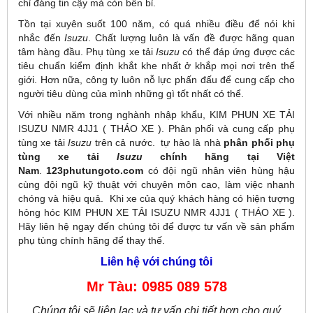
chỉ đáng tin cậy mà còn bền bỉ.
Tồn tại xuyên suốt 100 năm, có quá nhiều điều để nói khi
nhắc đến
Isuzu
. Chất lượng luôn là vấn đề được hãng quan
tâm hàng đầu. Phụ tùng xe tải
Isuzu
có thể đáp ứng được các
tiêu chuẩn kiểm định khắt khe nhất ở khắp mọi nơi trên thế
giới. Hơn nữa, công ty luôn nỗ lực phấn đấu để cung cấp cho
người tiêu dùng của mình những gì tốt nhất có thể.
Với nhiều năm trong nghành nhập khẩu, KIM PHUN XE TẢI
ISUZU NMR 4JJ1 ( THÁO XE ). Phân phối và cung cấp phụ
tùng xe tải
Isuzu
trên cả nước. tự hào là nhà
phân phối phụ
tùng xe tải
Isuzu
chính hãng tại Việt
Nam
.
123phutungoto.com
có đội ngũ nhân viên hùng hậu
cùng đội ngũ kỹ thuật với chuyên môn cao, làm việc nhanh
chóng và hiệu quả. Khi xe của quý khách hàng có hiện tượng
hỏng hóc KIM PHUN XE TẢI ISUZU NMR 4JJ1 ( THÁO XE ).
Hãy liên hệ ngay đến chúng tôi để được tư vấn về sản phẩm
phụ tùng chính hãng để thay thế.
Liên hệ với chúng tôi
Mr Tàu: 0985 089 578
Chúng tôi sẽ liên lạc và tư vấn chi tiết hơn cho quý