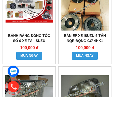
BÁNH RĂNG ĐỒNG TỐC
BÀN ÉP XE ISUZU 5 TẤN
SỐ 6 XE TẢI ISUZU
NQR ĐỘNG CƠ 4HK1
100,000 đ
100,000 đ
MUA NGAY
MUA NGAY