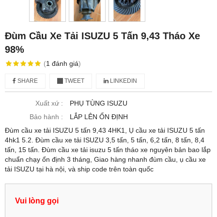
Đùm Cầu Xe Tải ISUZU 5 Tấn 9,43 Tháo Xe
98%
(
1
đánh giá
)
SHARE
TWEET
LINKEDIN
Xuất xứ :
PHỤ TÙNG ISUZU
Bảo hành :
LẮP LÊN ỔN ĐỊNH
Đùm cầu xe tải ISUZU 5 tấn 9,43 4HK1, Ụ cầu xe tải ISUZU 5 tấn
4hk1 5.2. Đùm cầu xe tải ISUZU 3,5 tấn, 5 tấn, 6,2 tấn, 8 tấn, 8,4
tấn, 15 tấn. Đùm cầu xe tải isuzu 5 tấn tháo xe nguyên bản bao lắp
chuẩn chạy ổn định 3 tháng, Giao hàng nhanh đùm cầu, ụ cầu xe
tải ISUZU tại hà nội, và ship code trên toàn quốc
Vui lòng gọi