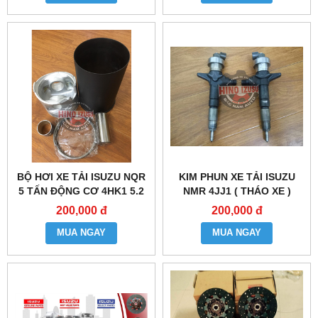
BỘ HƠI XE TẢI ISUZU NQR
KIM PHUN XE TẢI ISUZU
5 TẤN ĐỘNG CƠ 4HK1 5.2
NMR 4JJ1 ( THÁO XE )
200,000 đ
200,000 đ
MUA NGAY
MUA NGAY