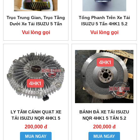
Trục Trung Gian, Trục Tầng
Tổng Phanh Trên Xe Tải
Dưới Xe Tải ISUZU 5 Tấn
ISUZU 5 Tấn 4HK1 5.2
4HK1
Vui lòng gọi
Vui lòng gọi
LY TÂM CÁNH QUẠT XE
BÁNH ĐÀ XE TẢI ISUZU
TẢI ISUZU NQR 4HK1 5
NQR 4HK1 5 TẤN 5.2
TẤN 5.2
200,000 đ
200,000 đ
MUA NGAY
MUA NGAY