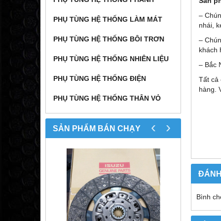
Sản p
– Chún
PHỤ TÙNG HỆ THỐNG LÀM MÁT
nhái, k
PHỤ TÙNG HỆ THỐNG BÔI TRƠN
– Chún
khách 
PHỤ TÙNG HỆ THỐNG NHIÊN LIỆU
– Bắc 
PHỤ TÙNG HỆ THỐNG ĐIỆN
Tất cả
hàng. 
PHỤ TÙNG HỆ THỐNG THÂN VỎ
‹
›
SẢN PHẨM BÁN CHẠY
ĐÁNH
Bình ch