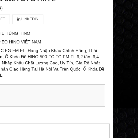
á
)
ET
LINKEDIN
HỤ TÙNG HINO
HEO HINO VIỆT NAM
C FG FM FL. Hàng Nhập Khẩu Chính Hãng, Thái
ản, Ổ Khóa Đề HINO 500 FC FG FM FL 6,2 tấn. 6,4
àng Nhập Khẩu Chất Lượng Cao, Uy Tín, Gía Rẻ Nhất
Nhân Giao Hàng Tại Hà Nội Và Trên Quốc, Ổ Khóa Đề
FL