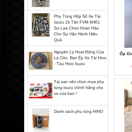
Phụ Tùng Hộp Số Xe Tải
Isuzu 15 Tấn FVM 6HK1:
Sự Lựa Chọn Hoàn Hảo
Cho Sự Vận Hành Hiệu
Quả
Nguyên Lý Hoạt Động Của
Ốp Gi
Lá Côn, Bàn Ép Xe Tải Hino
- Tàu Hino Isuzu
Tại sao nên chọn mua phụ
tùng isuzu chính hãng cho
xe của ban !
Danh sách phụ tùng HINO