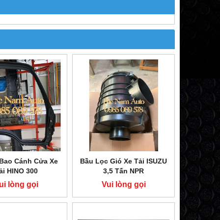
ĐÈN PHA XE TẢI HINO 300 DUTRO
ỐP GIÓ XE TẢI HINO
300 WU
FL
200,000 đ
200,000
MUA NGAY
MUA NG
Bao Cánh Cửa Xe
Bầu Lọc Gió Xe Tải ISUZU
ải HINO 300
3,5 Tấn NPR
ui lòng gọi
Vui lòng gọi