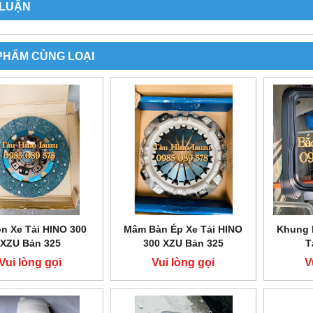
 LUẬN
PHẨM CÙNG LOẠI
MPA LÊN XUỐNG KÍNH XE
CẦN GẠT MƯA XE TẢI HINO 500 8
TẢI HINO 500
TẤN 15 TẤN 500 FG FL
200,000 đ
200,000 đ
MUA NGAY
MUA NGAY
n Xe Tải HINO 300
Mâm Bàn Ép Xe Tải HINO
Khung 
XZU Bản 325
300 XZU Bản 325
T
Vui lòng gọi
Vui lòng gọi
V