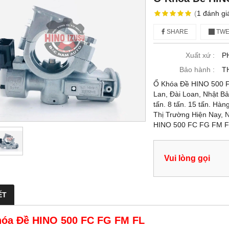
(
1
đánh gi
SHARE
TWE
Xuất xứ :
P
Bảo hành :
T
Ổ Khóa Đề HINO 500 F
Lan, Đài Loan, Nhật B
tấn. 8 tấn. 15 tấn. H
Thị Trường Hiện Nay, 
HINO 500 FC FG FM 
Vui lòng gọi
ẾT
óa Đề HINO 500 FC FG FM FL