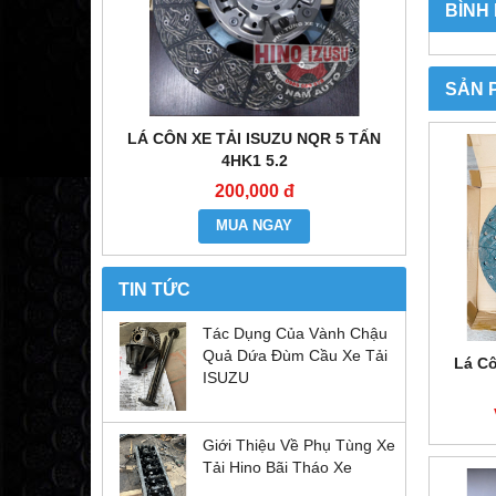
BÌNH
SẢN 
E ĐẦU KÉO
LÁ CÔN XE TẢI ISUZU NQR 5 TẤN
MÔ TƠ CO
6WF1
4HK1 5.2
200,000 đ
MUA NGAY
TIN TỨC
Tác Dụng Của Vành Chậu
Quả Dứa Đùm Cầu Xe Tải
Lá Cô
ISUZU
Giới Thiệu Về Phụ Tùng Xe
Tải Hino Bãi Tháo Xe