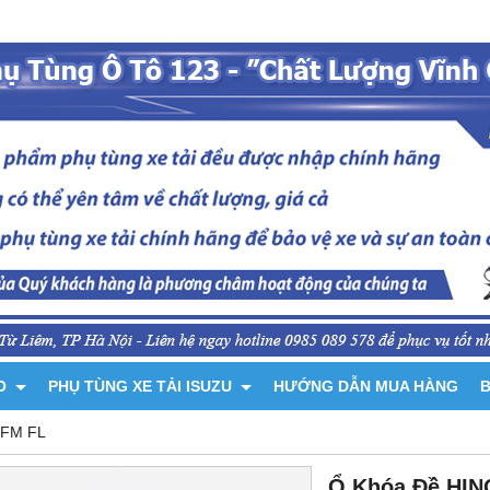
NO
PHỤ TÙNG XE TẢI ISUZU
HƯỚNG DẪN MUA HÀNG
B
 FM FL
Ổ Khóa Đề HIN