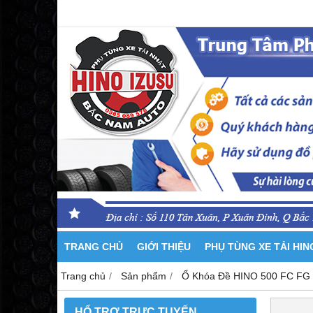
TRANG CHỦ
GIỚI THIỆU
PHỤ TÙNG XE TẢI HI
Trang chủ
Sản phẩm
Ổ Khóa Đề HINO 500 FC FG
HỔ TRỢ TRỰC TUYẾN