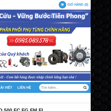
GIỎ HÀNG
(
0
)
ÀI VIẾT
LIÊN HỆ
O 500 FC FG FM FL