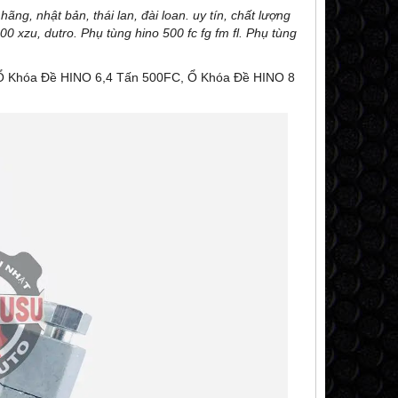
ng, nhật bản, thái lan, đài loan. uy tín, chất lượng
0 xzu, dutro. Phụ tùng hino 500 fc fg fm fl. Phụ tùng
Ổ Khóa Đề HINO 6,4 Tấn 500FC, Ổ Khóa Đề HINO 8