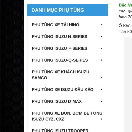
Bắc N
DANH MỤC PHỤ TÙNG
cao, gi
hino 7
PHỤ TÙNG XE TẢI HINO
Ổ Khóa
Tấn 50
PHỤ TÙNG ISUZU N-SERIES
PHỤ TÙNG ISUZU-F-SERIES
PHỤ TÙNG ISUZU-Q-SERIES
PHỤ TÙNG XE KHÁCH ISUZU
SAMCO
PHỤ TÙNG XE ISUZU ĐẦU KÉO
PHỤ TÙNG ISUZU D-MAX
PHỤ TÙNG XE BỒN, BƠM BÊ TÔNG
ISUZU CYZ, CXZ
PHỤ TÙNG ISUZU TROOPER