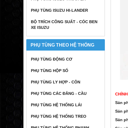
PHỤ TÙNG ISUZU HI-LANDER
BỘ TRÍCH CÔNG SUẤT - CÓC BEN
XE ISUZU
PHỤ TÙNG THEO HỆ THỐNG
PHỤ TÙNG ĐỘNG CƠ
PHỤ TÙNG HỘP SỐ
PHỤ TÙNG LY HỢP - CÔN
PHỤ TÙNG CÁC ĐĂNG - CẦU
CHÍNH
Sản ph
PHỤ TÙNG HỆ THỐNG LÁI
Sản p
PHỤ TÙNG HỆ THỐNG TREO
Sản p
PHỤ TÙNG HỆ THỐNG PHANH