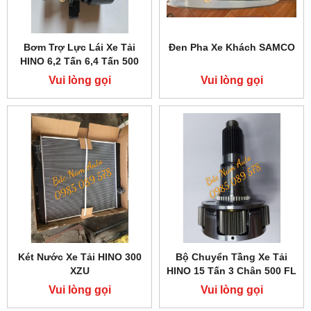
Bơm Trợ Lực Lái Xe Tải
Đen Pha Xe Khách SAMCO
HINO 6,2 Tấn 6,4 Tấn 500
FC
Vui lòng gọi
Vui lòng gọi
Két Nước Xe Tải HINO 300
Bộ Chuyển Tầng Xe Tải
XZU
HINO 15 Tấn 3 Chân 500 FL
Vui lòng gọi
Vui lòng gọi