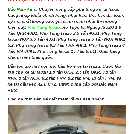
Bắc Nam Auto
. Chuyên cung cấp phụ tùng xe tải Isuzu
hàng nhập khẩu chính hãng, nhật bản, thái lan, đài loan.
uy tín, chất lượng cao, giá cạnh tranh nhất thị trường
hiện nay.
Phụ Tùng Isuzu
, Rô Tuyn Va Ngang ISUZU 1,9
Tấn QKR 4JB1, Phụ Tùng Isuzu 2,5 Tấn 4JB1, Phụ Tùng
Isuzu NQP 3,5 Tấn 4JJ1, Phụ Tùng Isuzu 5 Tấn NQR 4HK1
5.2, Phụ Tùng Isuzu 6,2 Tấn FRR 4HK1, Phụ Tùng Isuzu 8
Tấn VM 6HK1, Phụ Tùng Isuzu 15 Tấn 6HK1. Giao hàng
nhanh trên toàn quốc.
Bầu lọc gió hay còn gọi bầu bô e xe tải isuzu, Được lắp
ráp cho xe tải isuzu 1,9 tấn QKR, 2,5 tấn QKR, 3,5 tấn
NPR, 5 tấn NQR, 6,2 tấn FRR, 8,2 tấn VM, 15 tấn FVM, và
xe tải đầu kéo XZY, CYZ. Được cung cấp bởi Bắc Nam
Auto
Liên hệ trực tiếp để biết thêm về giá sản phẩm: