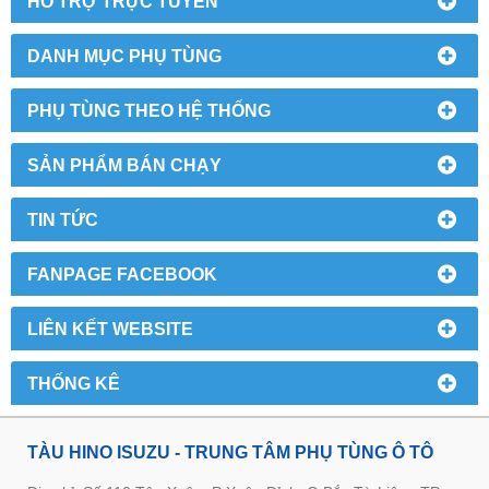
HỔ TRỢ TRỰC TUYẾN
DANH MỤC PHỤ TÙNG
PHỤ TÙNG THEO HỆ THỐNG
SẢN PHẨM BÁN CHẠY
TIN TỨC
FANPAGE FACEBOOK
LIÊN KẾT WEBSITE
THỐNG KÊ
TÀU HINO ISUZU - TRUNG TÂM PHỤ TÙNG Ô TÔ