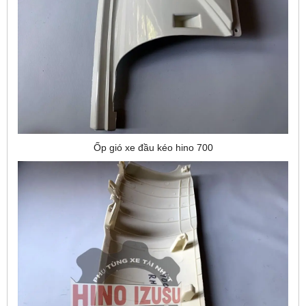
Ốp gió xe đầu kéo hino 700