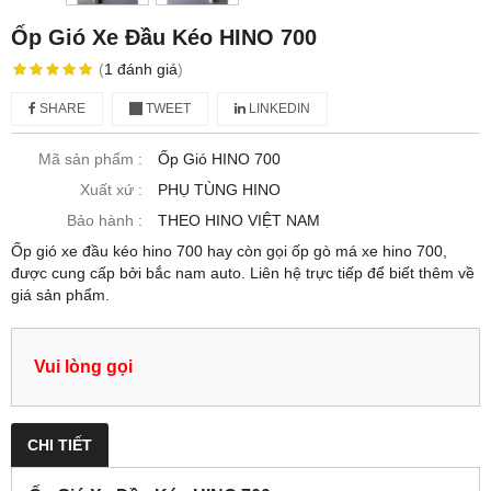
Ốp Gió Xe Đầu Kéo HINO 700
(
1
đánh giá
)
SHARE
TWEET
LINKEDIN
Mã sản phẩm :
Ốp Gió HINO 700
Xuất xứ :
PHỤ TÙNG HINO
Bảo hành :
THEO HINO VIỆT NAM
Ốp gió xe đầu kéo hino 700 hay còn gọi ốp gò má xe hino 700,
được cung cấp bởi bắc nam auto. Liên hệ trực tiếp để biết thêm về
giá sản phẩm.
Vui lòng gọi
CHI TIẾT