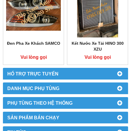
Đen Pha Xe Khách SAMCO
Két Nước Xe Tải HINO 300
XZU
Vui lòng gọi
Vui lòng gọi
HỔ TRỢ TRỰC TUYẾN
DANH MỤC PHỤ TÙNG
PHỤ TÙNG THEO HỆ THỐNG
SẢN PHẨM BÁN CHẠY