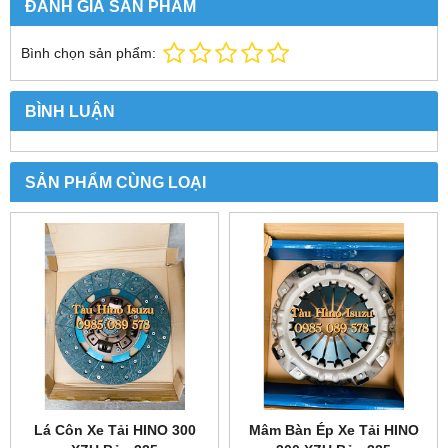
ĐÁNH GIÁ SẢN PHẨM
Bình chọn sản phẩm:
BÌNH LUẬN
SẢN PHẨM CÙNG LOẠI
Lá Côn Xe Tải HINO 300
Mâm Bàn Ép Xe Tải HINO