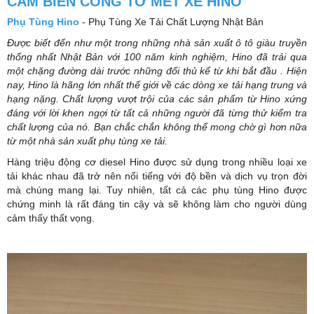
CẢM BIẾN CÔNG TƠ MÉT XE HINO
Phụ Tùng Hino
- Phụ Tùng Xe Tải Chất Lượng Nhật Bản
Được biết đến như một trong những nhà sản xuất ô tô giàu truyền
thống nhất Nhật Bản với 100 năm kinh nghiệm, Hino đã trải qua
một chặng đường dài trước những đối thủ kể từ khi bắt đầu . Hiện
nay, Hino là hãng lớn nhất thế giới về các dòng xe tải hạng trung và
hạng nặng. Chất lượng vượt trội của các sản phẩm từ Hino xứng
đáng với lời khen ngợi từ tất cả những người đã từng thử kiểm tra
chất lượng của nó. Bạn chắc chắn không thể mong chờ gì hơn nữa
từ một nhà sản xuất phụ tùng xe tải.
Hàng triệu động cơ diesel Hino được sử dụng trong nhiều loại xe
tải khác nhau đã trở nên nổi tiếng với độ bền và dịch vụ trọn đời
mà chúng mang lại. Tuy nhiên, tất cả các phụ tùng Hino được
chứng minh là rất đáng tin cậy và sẽ không làm cho người dùng
cảm thấy thất vọng.