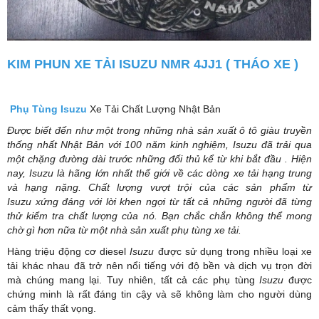
KIM PHUN XE TẢI ISUZU NMR 4JJ1 ( THÁO XE )
Phụ Tùng Isuzu
Xe Tải Chất Lượng Nhật Bản
Được biết đến như một trong những nhà sản xuất ô tô giàu truyền
thống nhất Nhật Bản với 100 năm kinh nghiệm, Isuzu đã trải qua
một chặng đường dài trước những đối thủ kể từ khi bắt đầu . Hiện
nay, Isuzu là hãng lớn nhất thế giới về các dòng xe tải hạng trung
và hạng nặng. Chất lượng vượt trội của các sản phẩm từ
Isuzu xứng đáng với lời khen ngợi từ tất cả những người đã từng
thử kiểm tra chất lượng của nó. Bạn chắc chắn không thể mong
chờ gì hơn nữa từ một nhà sản xuất phụ tùng xe tải.
Hàng triệu động cơ diesel
Isuzu
được sử dụng trong nhiều loại xe
tải khác nhau đã trở nên nổi tiếng với độ bền và dịch vụ trọn đời
mà chúng mang lại. Tuy nhiên, tất cả các phụ tùng
Isuzu
được
chứng minh là rất đáng tin cậy và sẽ không làm cho người dùng
cảm thấy thất vọng.