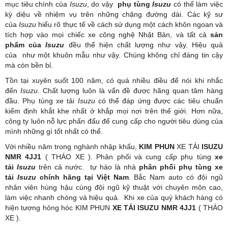
mục tiêu chính của
Isuzu
, do vậy
phụ tùng
Isuzu
có thể làm việc
kỳ diệu về nhiệm vụ trên những chặng đường dài. Các kỹ sư
của
Isuzu
hiểu rõ thực tế về cách sử dụng một cách khôn ngoan và
tích hợp vào mọi chiếc xe công nghệ Nhật Bản, và tất cả
sản
phẩm của
Isuzu
đều thể hiện chất lượng như vậy. Hiệu quả
của như một khuôn mẫu như vậy. Chúng không chỉ đáng tin cậy
mà còn bền bỉ.
Tồn tại xuyên suốt 100 năm, có quá nhiều điều để nói khi nhắc
đến
Isuzu
. Chất lượng luôn là vấn đề được hãng quan tâm hàng
đầu. Phụ tùng xe tải
Isuzu
có thể đáp ứng được các tiêu chuẩn
kiểm định khắt khe nhất ở khắp mọi nơi trên thế giới. Hơn nữa,
công ty luôn nỗ lực phấn đấu để cung cấp cho người tiêu dùng của
mình những gì tốt nhất có thể.
Với nhiều năm trong nghành nhập khẩu,
KIM PHUN
XE TẢI
ISUZU
NMR 4JJ1
( THÁO XE ). Phân phối và cung cấp phụ tùng
xe
tải
Isuzu
trên cả nước. tự hào là nhà
phân phối phụ tùng xe
tải
Isuzu
chính hãng tại Việt Nam
. Bắc Nam auto có đội ngũ
nhân viên hùng hậu cùng đội ngũ kỹ thuật với chuyên môn cao,
làm việc nhanh chóng và hiệu quả. Khi xe của quý khách hàng có
hiện tượng hỏng hóc KIM PHUN
XE TẢI ISUZU NMR 4JJ1
( THÁO
XE ).