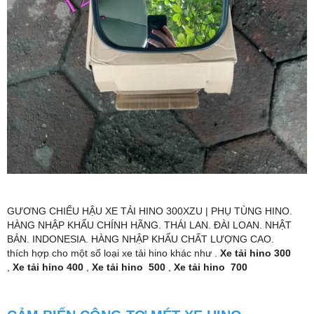
GƯƠNG CHIẾU HẬU XE TẢI HINO 300XZU | PHỤ TÙNG HINO.
HÀNG NHẬP KHẨU CHÍNH HÃNG. THÁI LAN. ĐÀI LOAN. NHẬT
BẢN. INDONESIA. HÀNG NHẬP KHẨU CHẤT LƯỢNG CAO.
thích hợp cho một số loại xe tải hino khác như .
Xe tải hino 300
,
Xe tải hino 400
,
Xe tải hino 500
,
Xe tải hino 700