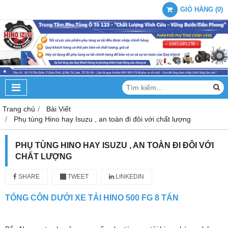
GIỎ HÀNG
(
0
)
Trang chủ
Bài Viết
Phụ tùng Hino hay Isuzu , an toàn đi đôi với chất lượng
PHỤ TÙNG HINO HAY ISUZU , AN TOÀN ĐI ĐÔI VỚI
CHẤT LƯỢNG
SHARE
TWEET
LINKEDIN
TỔNG CÔN DƯỚI XE TẢI HINO 500 FG 8 TẤN