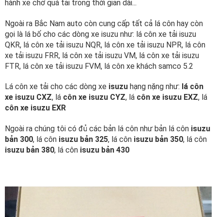
hành xe chở quá tải trong thời gian dài...
Ngoài ra Bắc Nam auto còn cung cấp tất cả lá côn hay còn
gọi là lá bố cho các dòng xe isuzu như: lá côn xe tải isuzu
QKR, lá côn xe tải isuzu NQR, lá côn xe tải isuzu NPR, lá côn
xe tải isuzu FRR, lá côn xe tải isuzu VM, lá côn xe tải isuzu
FTR, lá côn xe tải isuzu FVM, lá côn xe khách samco 5.2
Lá côn xe tải cho các dòng xe
isuzu
hạng nặng như:
lá côn
xe isuzu CXZ
, lá
côn xe isuzu CYZ
,
lá
côn xe isuzu EXZ
, lá
côn xe isuzu EXR
Ngoài ra chúng tôi có đủ các bản lá côn như bản lá côn
isuzu
bản 300
, lá côn
isuzu bản 325
, lá côn
isuzu bản 350
, lá côn
isuzu bản 380
, lá côn
isuzu bản 430