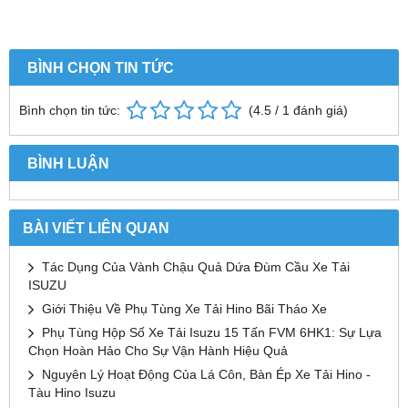
BÌNH CHỌN TIN TỨC
Bình chọn tin tức:
(
4.5
/
1
đánh giá)
BÌNH LUẬN
BÀI VIẾT LIÊN QUAN
Tác Dụng Của Vành Chậu Quả Dứa Đùm Cầu Xe Tải
ISUZU
Giới Thiệu Về Phụ Tùng Xe Tải Hino Bãi Tháo Xe
Phụ Tùng Hộp Số Xe Tải Isuzu 15 Tấn FVM 6HK1: Sự Lựa
Chọn Hoàn Hảo Cho Sự Vận Hành Hiệu Quả
Nguyên Lý Hoạt Động Của Lá Côn, Bàn Ép Xe Tải Hino -
Tàu Hino Isuzu