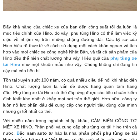
Đẩy khả năng của chiếc xe của bạn đến công suất tối đa luôn là
mục tiêu chính của Hino, do vậy phụ tùng Hino có thể làm việc kỳ
diệu về nhiệm vụ trên những chặng đường dài. Các kỹ sư của
Hino hiểu rõ thực tế về cách sử dụng một cách khôn ngoan và tích
hợp vào mọi chiếc xe công nghệ Nhật Bản, và tất cả sản phẩm của
Hino đều thể hiện chất lượng như vậy. Hiệu quả của
phụ tùng xe
tải Hino
như một khuôn mẫu như vậy. Chúng không chỉ đáng tin
cậy mà còn bền bỉ.
Tồn tại xuyên suốt 100 năm, có quá nhiều điều để nói khi nhắc đến
Hino. Chất lượng luôn là vấn đề được hãng quan tâm hàng
đầu. Phụ tùng xe tải Hino có thể đáp ứng được các tiêu chuẩn kiểm
định khắt khe nhất ở khắp mọi nơi trên thế giới. Hơn nữa, công ty
luôn nỗ lực phấn đấu để cung cấp cho người tiêu dùng của mình
những gì tốt nhất có thể.
Với nhiều năm trong nghành nhập khẩu, CẢM BIẾN CÔNG TƠ
MÉT XE HINO. Phân phối và cung cấp phụ tùng xe tải Hino trên cả
nước.
B
ắc nam auto
tự hào là nhà
phân phối phụ tùng xe tải
Hino chính hãng tại Việt Nam
. có đội ngũ nhân viên hùng hậu