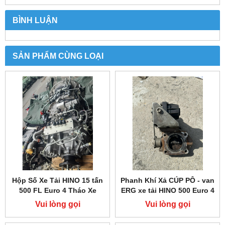
BÌNH LUẬN
SẢN PHẨM CÙNG LOẠI
Hộp Số Xe Tải HINO 15 tấn
Phanh Khí Xả CÚP PÔ - van
500 FL Euro 4 Tháo Xe
ERG xe tải HINO 500 Euro 4
Vui lòng gọi
Vui lòng gọi