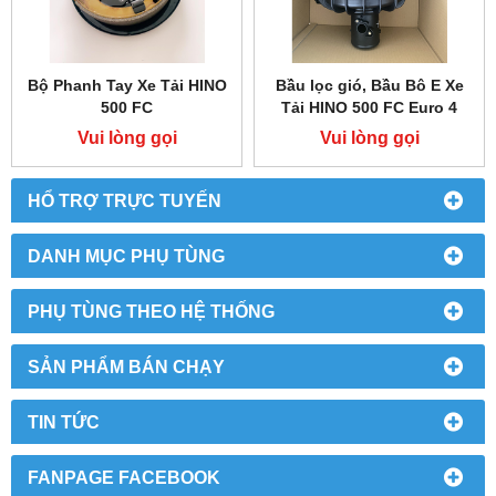
Bộ Phanh Tay Xe Tải HINO
Bầu lọc gió, Bầu Bô E Xe
500 FC
Tải HINO 500 FC Euro 4
Vui lòng gọi
Vui lòng gọi
HỔ TRỢ TRỰC TUYẾN
DANH MỤC PHỤ TÙNG
PHỤ TÙNG THEO HỆ THỐNG
SẢN PHẨM BÁN CHẠY
TIN TỨC
FANPAGE FACEBOOK