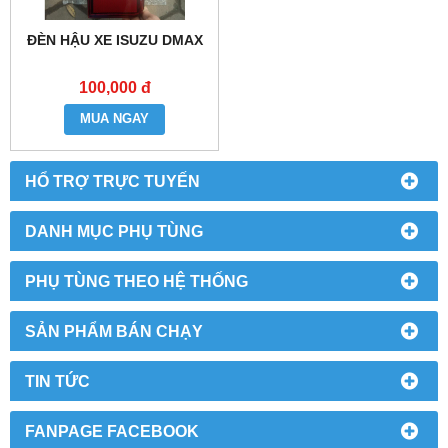
ĐÈN HẬU XE ISUZU DMAX
100,000 đ
MUA NGAY
HỔ TRỢ TRỰC TUYẾN
DANH MỤC PHỤ TÙNG
PHỤ TÙNG THEO HỆ THỐNG
SẢN PHẨM BÁN CHẠY
TIN TỨC
FANPAGE FACEBOOK