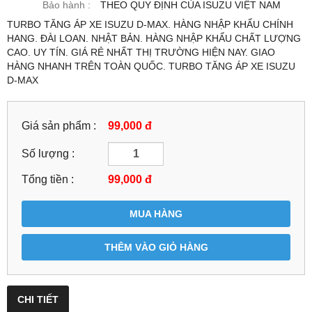
Bảo hành :
THEO QUY ĐỊNH CỦA ISUZU VIỆT NAM
TURBO TĂNG ÁP XE ISUZU D-MAX. HÀNG NHẬP KHẨU CHÍNH
HANG. ĐÀI LOAN. NHẬT BẢN. HÀNG NHẬP KHẨU CHẤT LƯỢNG
CAO. UY TÍN. GIÁ RẺ NHẤT THỊ TRƯỜNG HIỆN NAY. GIAO
HÀNG NHANH TRÊN TOÀN QUỐC. TURBO TĂNG ÁP XE ISUZU
D-MAX
Giá sản phẩm :
99,000 đ
Số lượng :
Tổng tiền :
99,000
đ
MUA HÀNG
THÊM VÀO GIỎ HÀNG
CHI TIẾT