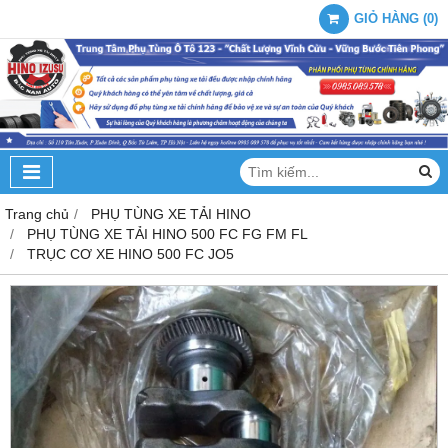
GIỎ HÀNG
(
0
)
Trang chủ
PHỤ TÙNG XE TẢI HINO
PHỤ TÙNG XE TẢI HINO 500 FC FG FM FL
TRỤC CƠ XE HINO 500 FC JO5