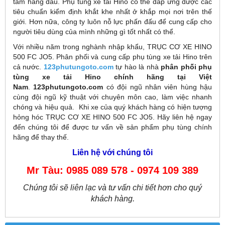
tâm hàng đầu. Phụ tùng xe tải Hino có thể đáp ứng được các
tiêu chuẩn kiểm định khắt khe nhất ở khắp mọi nơi trên thế
giới. Hơn nữa, công ty luôn nỗ lực phấn đấu để cung cấp cho
người tiêu dùng của mình những gì tốt nhất có thể.
Với nhiều năm trong nghành nhập khẩu, TRỤC CƠ XE HINO
500 FC JO5. Phân phối và cung cấp phụ tùng xe tải Hino trên
cả nước.
123phutungoto.com
tự hào là nhà
phân phối phụ
tùng xe tải Hino chính hãng tại Việt
Nam
.
123phutungoto.com
có đội ngũ nhân viên hùng hậu
cùng đội ngũ kỹ thuật với chuyên môn cao, làm việc nhanh
chóng và hiệu quả. Khi xe của quý khách hàng có hiện tượng
hỏng hóc TRỤC CƠ XE HINO 500 FC JO5. Hãy liên hệ ngay
đến chúng tôi để được tư vấn về sản phẩm phụ tùng chính
hãng để thay thế.
Liên hệ với chúng tôi
Mr Tàu: 0985 089 578 - 0974 109 389
Chúng tôi sẽ liên lạc và tư vấn chi tiết hơn cho quý
khách hàng.