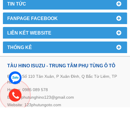
TIN TỨC
FANPAGE FACEBOOK
LIÊN KẾT WEBSITE
THỐNG KÊ
TÀU HINO ISUZU - TRUNG TÂM PHỤ TÙNG Ô TÔ
Địa chỉ: Số 110 Tân Xuân, P Xuân Đỉnh, Q Bắc Từ Liêm, TP
Hà Nội
Hotline: 0985 089 578
E-mail: phutunghino123@gmail.com
Website:
123phutungoto.com
GIỚI THIỆU VỀ TRUNG TÂM