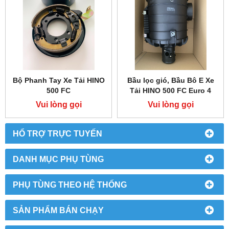
Bộ Phanh Tay Xe Tải HINO
Bầu lọc gió, Bầu Bô E Xe
500 FC
Tải HINO 500 FC Euro 4
Vui lòng gọi
Vui lòng gọi
HỔ TRỢ TRỰC TUYẾN
DANH MỤC PHỤ TÙNG
PHỤ TÙNG THEO HỆ THỐNG
SẢN PHẨM BÁN CHẠY