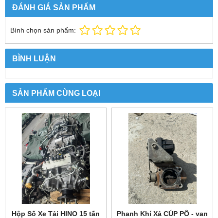
ĐÁNH GIÁ SẢN PHẨM
Bình chọn sản phẩm:
BÌNH LUẬN
SẢN PHẨM CÙNG LOẠI
Hộp Số Xe Tải HINO 15 tấn
Phanh Khí Xả CÚP PÔ - van