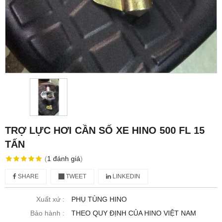
TRỢ LỰC HƠI CẦN SỐ XE HINO 500 FL 15
TẤN
(
1
đánh giá
)
SHARE
TWEET
LINKEDIN
Xuất xứ :
PHỤ TÙNG HINO
Bảo hành :
THEO QUY ĐỊNH CỦA HINO VIỆT NAM