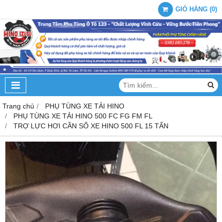
GIỎ HÀNG
(
0
)
Trang chủ
PHỤ TÙNG XE TẢI HINO
PHỤ TÙNG XE TẢI HINO 500 FC FG FM FL
TRỢ LỰC HƠI CẦN SỐ XE HINO 500 FL 15 TẤN