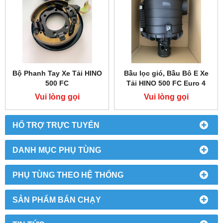
Bộ Phanh Tay Xe Tải HINO
Bầu lọc gió, Bầu Bô E Xe
500 FC
Tải HINO 500 FC Euro 4
Vui lòng gọi
Vui lòng gọi
HỔ TRỢ TRỰC TUYẾN
DANH MỤC PHỤ TÙNG
PHỤ TÙNG THEO HỆ THỐNG
SẢN PHẨM BÁN CHẠY