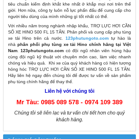
tiêu chuẩn kiểm định khắt khe nhất ở khắp mọi nơi trên thế
giới. Hơn nữa, công ty luôn nỗ lực phấn đấu để cung cấp cho
người tiêu dùng của mình những gì tốt nhất có thể.
Với nhiều năm trong nghành nhập khẩu, TRỢ LỰC HƠI CẦN
SỐ XE HINO 500 FL 15 TẤN. Phân phối và cung cấp phụ tùng
xe tải Hino trên cả nước.
123phutungoto.com
tự hào là
nhà
phân phối phụ tùng xe tải Hino chính hãng tại Việt
Nam
.
123phutungoto.com
có đội ngũ nhân viên hùng hậu
cùng đội ngũ kỹ thuật với chuyên môn cao, làm việc nhanh
chóng và hiệu quả. Khi xe của quý khách hàng có hiện tượng
hỏng hóc TRỢ LỰC HƠI CẦN SỐ XE HINO 500 FL 15 TẤN.
Hãy liên hệ ngay đến chúng tôi để được tư vấn về sản phẩm
phụ tùng chính hãng để thay thế.
Liên hệ với chúng tôi
Mr Tàu: 0985 089 578 - 0974 109 389
Chúng tôi sẽ liên lạc và tư vấn chi tiết hơn cho quý
khách hàng.