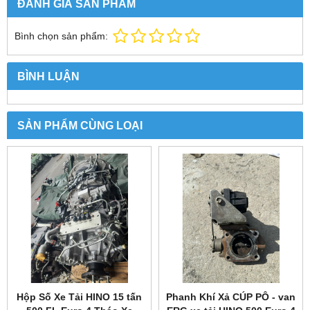
ĐÁNH GIÁ SẢN PHẨM
Bình chọn sản phẩm:
BÌNH LUẬN
SẢN PHẨM CÙNG LOẠI
Hộp Số Xe Tải HINO 15 tấn
Phanh Khí Xả CÚP PÔ - van