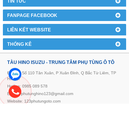
TIN TỨC
FANPAGE FACEBOOK
LIÊN KẾT WEBSITE
THỐNG KÊ
TÀU HINO ISUZU - TRUNG TÂM PHỤ TÙNG Ô TÔ
Địa chỉ: Số 110 Tân Xuân, P Xuân Đỉnh, Q Bắc Từ Liêm, TP
Hà Nội
Hotline: 0985 089 578
E-mail: phutunghino123@gmail.com
Website:
123phutungoto.com
GIỚI THIỆU VỀ TRUNG TÂM