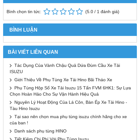
Bình chọn tin tức:
(
5.0
/
1
đánh giá)
BÌNH LUẬN
BÀI VIẾT LIÊN QUAN
Tác Dụng Của Vành Chậu Quả Dứa Đùm Cầu Xe Tải
ISUZU
Giới Thiệu Về Phụ Tùng Xe Tải Hino Bãi Tháo Xe
Phụ Tùng Hộp Số Xe Tải Isuzu 15 Tấn FVM 6HK1: Sự Lựa
Chọn Hoàn Hảo Cho Sự Vận Hành Hiệu Quả
Nguyên Lý Hoạt Động Của Lá Côn, Bàn Ép Xe Tải Hino -
Tàu Hino Isuzu
Tại sao nên chọn mua phụ tùng isuzu chính hãng cho xe
của ban !
Danh sách phụ tùng HINO
Tiết Kiệm Chi Phí Với Phụ Tùng Isuzu