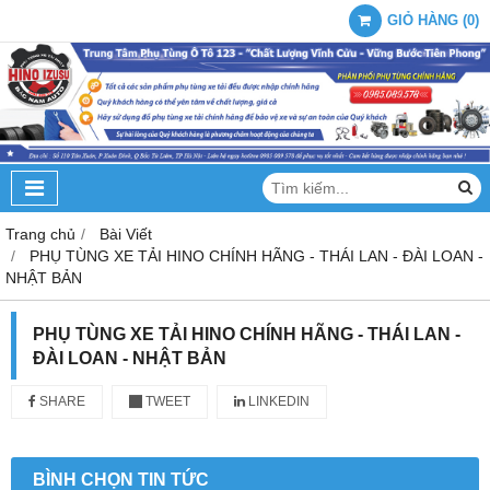
GIỎ HÀNG
(
0
)
Trang chủ
Bài Viết
PHỤ TÙNG XE TẢI HINO CHÍNH HÃNG - THÁI LAN - ĐÀI LOAN -
NHẬT BẢN
PHỤ TÙNG XE TẢI HINO CHÍNH HÃNG - THÁI LAN -
ĐÀI LOAN - NHẬT BẢN
SHARE
TWEET
LINKEDIN
BÌNH CHỌN TIN TỨC