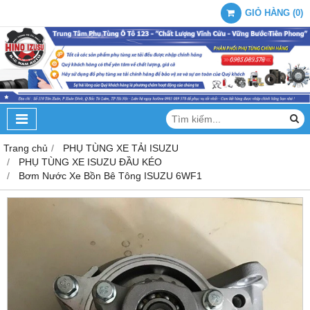
GIỎ HÀNG
(
0
)
Trang chủ
PHỤ TÙNG XE TẢI ISUZU
PHỤ TÙNG XE ISUZU ĐẦU KÉO
Bơm Nước Xe Bồn Bê Tông ISUZU 6WF1