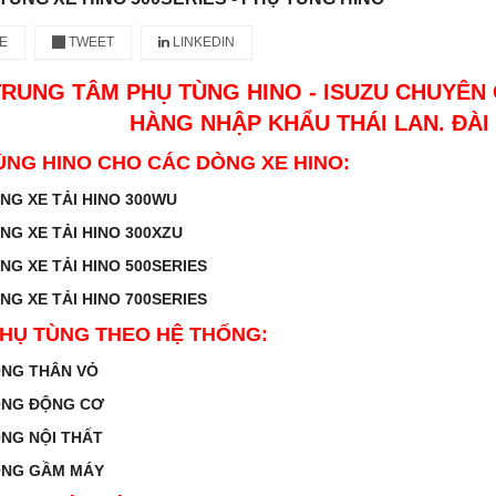
E
TWEET
LINKEDIN
TRUNG TÂM PHỤ TÙNG HINO - ISUZU CHUYÊN 
HÀNG NHẬP KHẨU THÁI LAN. ĐÀI
ÙNG HINO CHO CÁC DÒNG XE HINO:
ÙNG XE TẢI HINO 300WU
ÙNG XE TẢI HINO 300XZU
ÙNG XE TẢI HINO 500SERIES
ÙNG XE TẢI HINO 700SERIES
HỤ TÙNG THEO HỆ THỐNG:
ỐNG THÂN VỎ
ỐNG ĐỘNG CƠ
ỐNG NỘI THẤT
ỐNG GẦM MÁY