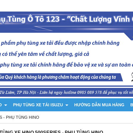
NO
PHỤ TÙNG XE TẢI ISUZU
HƯỚNG DẪN MUA HÀNG
B
S - PHỤ TÙNG HINO
TÙNG XE HINO 500SERIES - PHỤ TÙNG HINO