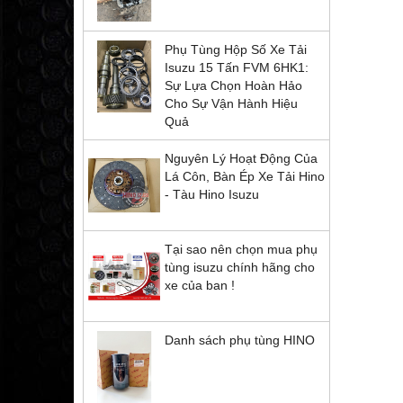
Phụ Tùng Hộp Số Xe Tải
Isuzu 15 Tấn FVM 6HK1:
Sự Lựa Chọn Hoàn Hảo
Cho Sự Vận Hành Hiệu
Quả
Nguyên Lý Hoạt Động Của
Lá Côn, Bàn Ép Xe Tải Hino
- Tàu Hino Isuzu
Tại sao nên chọn mua phụ
tùng isuzu chính hãng cho
xe của ban !
Danh sách phụ tùng HINO