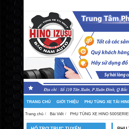
TRANG CHỦ
GIỚI THIỆU
PHỤ TÙNG XE TẢI HI
Trang chủ
Bài Viết
PHỤ TÙNG XE HINO 500SERIE
HỔ TRỢ TRỰC TUYẾN
PHỤ 