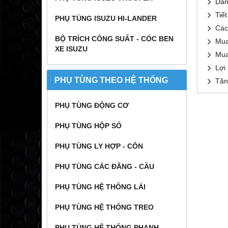
Dan
Tiế
PHỤ TÙNG ISUZU HI-LANDER
Các
BỘ TRÍCH CÔNG SUẤT - CÓC BEN
Mua
XE ISUZU
Mua
Lợi
PHỤ TÙNG THEO HỆ THỐNG
Tăn
PHỤ TÙNG ĐỘNG CƠ
PHỤ TÙNG HỘP SỐ
PHỤ TÙNG LY HỢP - CÔN
PHỤ TÙNG CÁC ĐĂNG - CẦU
PHỤ TÙNG HỆ THỐNG LÁI
PHỤ TÙNG HỆ THỐNG TREO
PHỤ TÙNG HỆ THỐNG PHANH