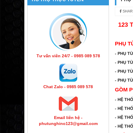
SHAR
123 
PHỤ T
- PHỤ T
Tư vấn viên 24/7 - 0985 089 578
- PHỤ T
- PHỤ T
- PHỤ T
Chat Zalo - 0985 089 578
GỒM P
- HỆ TH
- HỆ TH
- HỆ TH
Email liên hệ -
phutunghino123@gmail.com
- HỆ TH