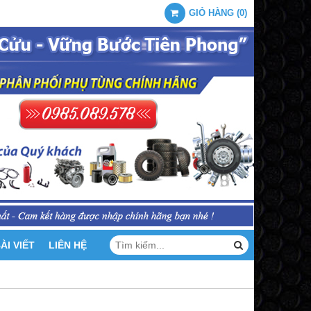
GIỎ HÀNG
(
0
)
ÀI VIẾT
LIÊN HỆ