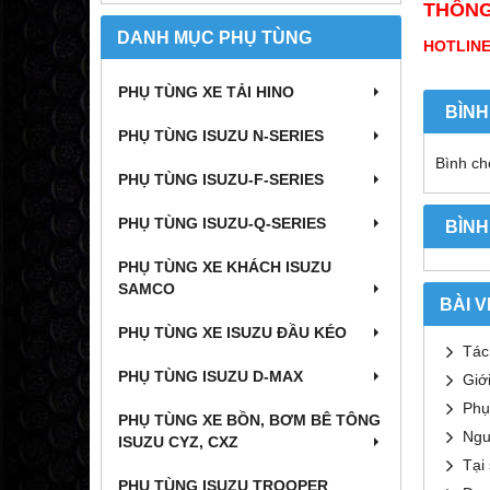
THÔNG 
DANH MỤC PHỤ TÙNG
HOTLINE:
PHỤ TÙNG XE TẢI HINO
BÌNH
PHỤ TÙNG ISUZU N-SERIES
Bình chọ
PHỤ TÙNG ISUZU-F-SERIES
PHỤ TÙNG ISUZU-Q-SERIES
BÌNH
PHỤ TÙNG XE KHÁCH ISUZU
SAMCO
BÀI V
PHỤ TÙNG XE ISUZU ĐẦU KÉO
Tác
PHỤ TÙNG ISUZU D-MAX
Giớ
Phụ
PHỤ TÙNG XE BỒN, BƠM BÊ TÔNG
Ngu
ISUZU CYZ, CXZ
Tại
PHỤ TÙNG ISUZU TROOPER