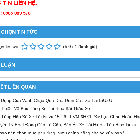
TIN LIÊN HỆ:
 0985 089 578
 CHỌN TIN TỨC
n tin tức:
(
5.0
/
1
đánh giá)
 LUẬN
IẾT LIÊN QUAN
 Dụng Của Vành Chậu Quả Dứa Đùm Cầu Xe Tải ISUZU
i Thiệu Về Phụ Tùng Xe Tải Hino Bãi Tháo Xe
 Tùng Hộp Số Xe Tải Isuzu 15 Tấn FVM 6HK1: Sự Lựa Chọn Hoàn Hả
yên Lý Hoạt Động Của Lá Côn, Bàn Ép Xe Tải Hino - Tàu Hino Isuzu
 sao nên chọn mua phụ tùng isuzu chính hãng cho xe của ban !