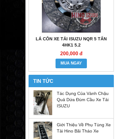
E ĐẦU KÉO
LÁ CÔN XE TẢI ISUZU NQR 5 TẤN
MÔ TƠ CO
6WF1
4HK1 5.2
200,000 đ
MUA NGAY
TIN TỨC
Tác Dụng Của Vành Chậu
Quả Dứa Đùm Cầu Xe Tải
ISUZU
Giới Thiệu Về Phụ Tùng Xe
Tải Hino Bãi Tháo Xe