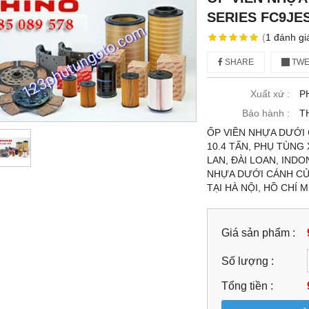
SERIES FC9JES
(
1
đánh gi
SHARE
TWE
Xuất xứ :
P
Bảo hành :
T
ỐP VIỀN NHỰA DƯỚI 
10.4 TẤN, PHỤ TÙNG
LAN, ĐÀI LOAN, INDO
NHỰA DƯỚI CÁNH CỬA
TẠI HÀ NỘI, HỒ CHÍ
Giá sản phẩm :
Số lượng :
Tổng tiền :