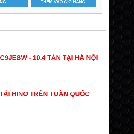
ÀNG
THÊM VÀO GIỎ HÀNG
FC9JESW - 10.4 TẤN
 TẠI HÀ NỘI
TẢI HINO TRÊN TOÀN QUỐC