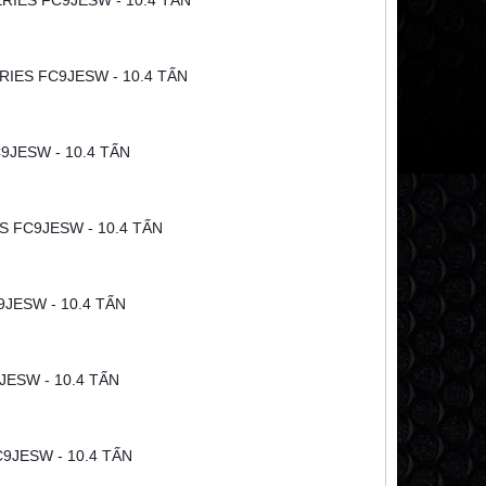
RIES FC9JESW - 10.4 TẤN
IES FC9JESW - 10.4 TẤN
ĐÈN PHA XE TẢI HINO 300 DUTRO
ỐP GIÓ XE TẢI HINO
9JESW - 10.4 TẤN
300 WU
FL
200,000 đ
200,000
MUA NGAY
MUA NG
S FC9JESW - 10.4 TẤN
9JESW - 10.4 TẤN
JESW - 10.4 TẤN
9JESW - 10.4 TẤN