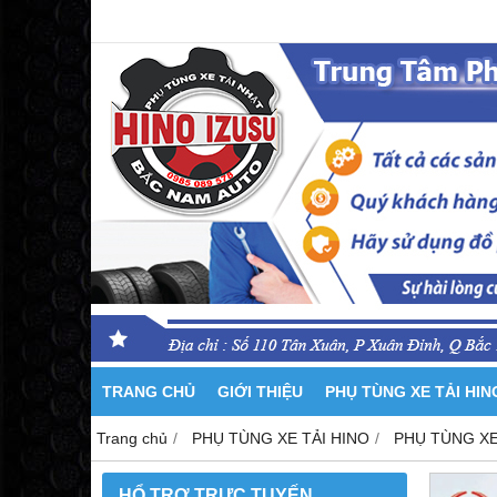
TRANG CHỦ
GIỚI THIỆU
PHỤ TÙNG XE TẢI HI
Trang chủ
PHỤ TÙNG XE TẢI HINO
PHỤ TÙNG XE
HỔ TRỢ TRỰC TUYẾN