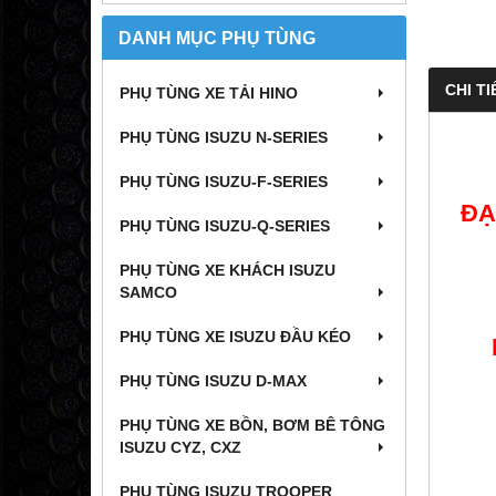
DANH MỤC PHỤ TÙNG
CHI TI
PHỤ TÙNG XE TẢI HINO
PHỤ TÙNG ISUZU N-SERIES
PHỤ TÙNG ISUZU-F-SERIES
ĐẠ
PHỤ TÙNG ISUZU-Q-SERIES
PHỤ TÙNG XE KHÁCH ISUZU
SAMCO
PHỤ TÙNG XE ISUZU ĐẦU KÉO
PHỤ TÙNG ISUZU D-MAX
PHỤ TÙNG XE BỒN, BƠM BÊ TÔNG
ISUZU CYZ, CXZ
PHỤ TÙNG ISUZU TROOPER