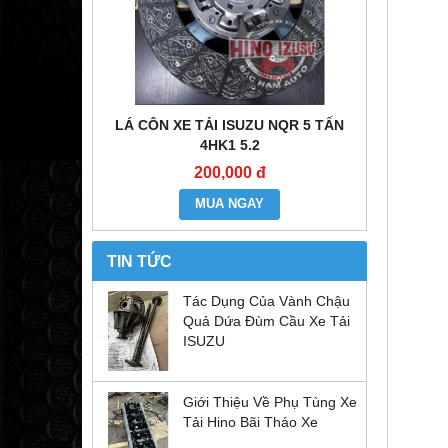
E ĐẦU KÉO
LÁ CÔN XE TẢI ISUZU NQR 5 TẤN
MÔ TƠ CO
6WF1
4HK1 5.2
200,000 đ
MUA NGAY
TIN TỨC
Tác Dụng Của Vành Chậu
Quả Dứa Đùm Cầu Xe Tải
ISUZU
Giới Thiệu Về Phụ Tùng Xe
Tải Hino Bãi Tháo Xe