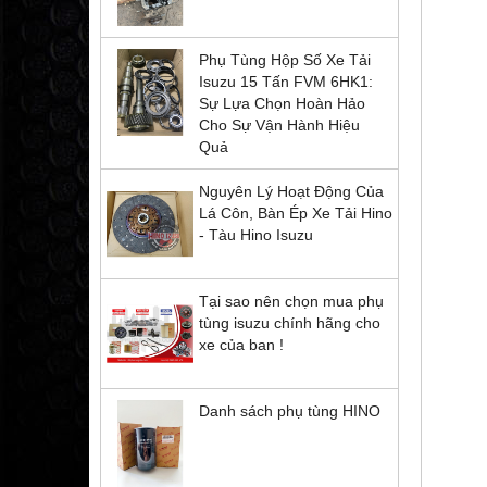
Phụ Tùng Hộp Số Xe Tải
Isuzu 15 Tấn FVM 6HK1:
Sự Lựa Chọn Hoàn Hảo
Cho Sự Vận Hành Hiệu
Quả
Nguyên Lý Hoạt Động Của
Lá Côn, Bàn Ép Xe Tải Hino
- Tàu Hino Isuzu
Tại sao nên chọn mua phụ
tùng isuzu chính hãng cho
xe của ban !
Danh sách phụ tùng HINO