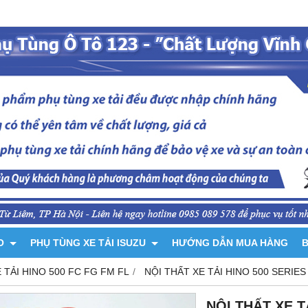
NO
PHỤ TÙNG XE TẢI ISUZU
HƯỚNG DẪN MUA HÀNG
B
 TẢI HINO 500 FC FG FM FL
NỘI THẤT XE TẢI HINO 500 SERIES
NỘI THẤT XE T