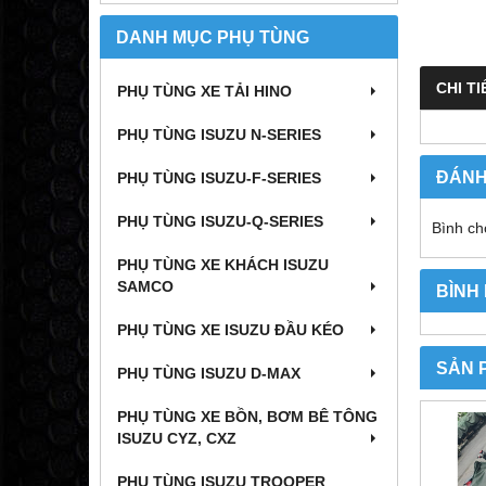
DANH MỤC PHỤ TÙNG
CHI TI
PHỤ TÙNG XE TẢI HINO
PHỤ TÙNG ISUZU N-SERIES
ĐÁNH
PHỤ TÙNG ISUZU-F-SERIES
PHỤ TÙNG ISUZU-Q-SERIES
Bình ch
PHỤ TÙNG XE KHÁCH ISUZU
SAMCO
BÌNH
PHỤ TÙNG XE ISUZU ĐẦU KÉO
SẢN 
PHỤ TÙNG ISUZU D-MAX
PHỤ TÙNG XE BỒN, BƠM BÊ TÔNG
ISUZU CYZ, CXZ
PHỤ TÙNG ISUZU TROOPER