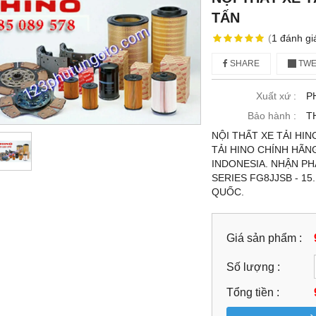
TẤN
(
1
đánh gi
SHARE
TWE
Xuất xứ :
P
Bảo hành :
T
NỘI THẤT XE TẢI HIN
TẢI HINO CHÍNH HÃN
INDONESIA. NHẬN PHÂ
SERIES FG8JJSB - 15
QUỐC.
Giá sản phẩm :
Số lượng :
Tổng tiền :