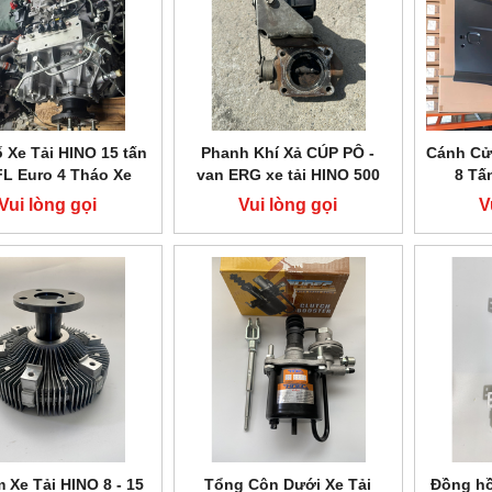
 Xe Tải HINO 15 tấn
Phanh Khí Xả CÚP PÔ -
Cánh Cử
FL Euro 4 Tháo Xe
van ERG xe tải HINO 500
8 Tấ
Euro 4
Vui lòng gọi
Vui lòng gọi
V
 Xe Tải HINO 8 - 15
Tổng Côn Dưới Xe Tải
Đồng hồ