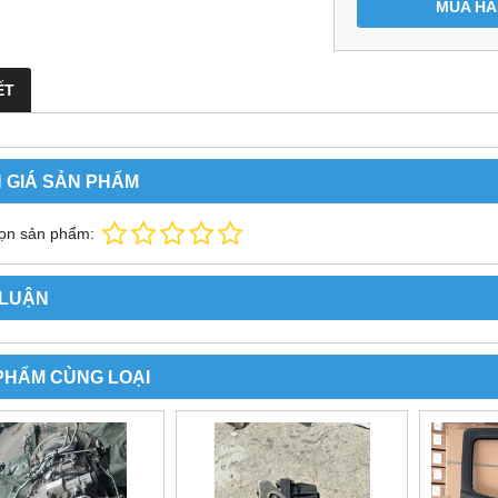
MUA H
ẾT
 GIÁ SẢN PHẨM
ọn sản phẩm:
 LUẬN
PHẨM CÙNG LOẠI