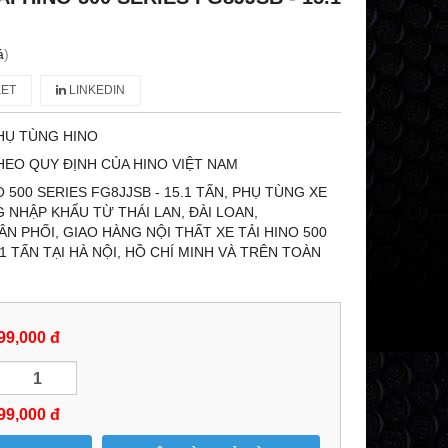
á
)
ET
LINKEDIN
HỤ TÙNG HINO
HEO QUY ĐỊNH CỦA HINO VIỆT NAM
O 500 SERIES FG8JJSB - 15.1 TẤN, PHỤ TÙNG XE
G NHẬP KHẨU TỪ THÁI LAN, ĐÀI LOAN,
N PHỐI, GIAO HÀNG NỘI THẤT XE TẢI HINO 500
.1 TẤN TẠI HÀ NỘI, HỒ CHÍ MINH VÀ TRÊN TOÀN
99,000 đ
99,000
đ