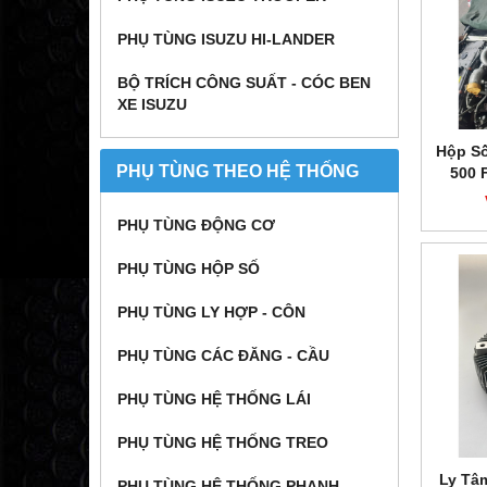
PHỤ TÙNG ISUZU HI-LANDER
BỘ TRÍCH CÔNG SUẤT - CÓC BEN
XE ISUZU
Hộp Số
PHỤ TÙNG THEO HỆ THỐNG
500 
PHỤ TÙNG ĐỘNG CƠ
PHỤ TÙNG HỘP SỐ
PHỤ TÙNG LY HỢP - CÔN
PHỤ TÙNG CÁC ĐĂNG - CẦU
PHỤ TÙNG HỆ THỐNG LÁI
PHỤ TÙNG HỆ THỐNG TREO
Ly Tâm
PHỤ TÙNG HỆ THỐNG PHANH