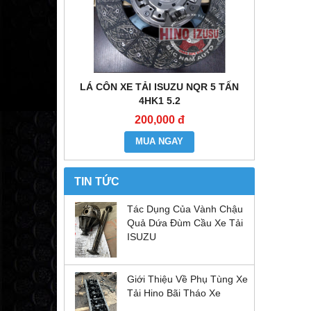
E ĐẦU KÉO
LÁ CÔN XE TẢI ISUZU NQR 5 TẤN
MÔ TƠ CO
6WF1
4HK1 5.2
200,000 đ
MUA NGAY
TIN TỨC
Tác Dụng Của Vành Chậu
Quả Dứa Đùm Cầu Xe Tải
ISUZU
Giới Thiệu Về Phụ Tùng Xe
Tải Hino Bãi Tháo Xe