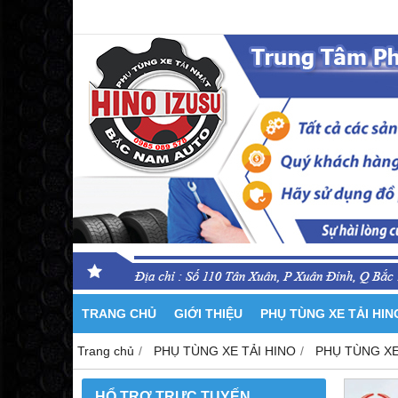
TRANG CHỦ
GIỚI THIỆU
PHỤ TÙNG XE TẢI HI
Trang chủ
PHỤ TÙNG XE TẢI HINO
PHỤ TÙNG XE
HỔ TRỢ TRỰC TUYẾN