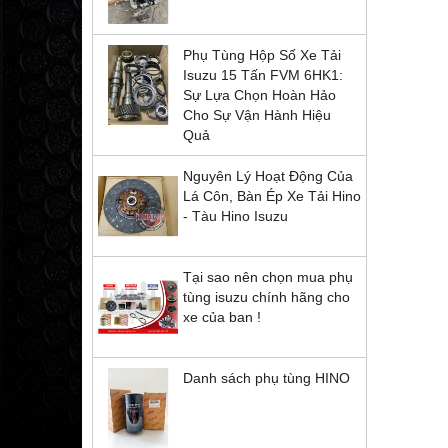
Phụ Tùng Hộp Số Xe Tải
Isuzu 15 Tấn FVM 6HK1:
Sự Lựa Chọn Hoàn Hảo
Cho Sự Vận Hành Hiệu
Quả
Nguyên Lý Hoạt Động Của
Lá Côn, Bàn Ép Xe Tải Hino
- Tàu Hino Isuzu
Tại sao nên chọn mua phụ
tùng isuzu chính hãng cho
xe của ban !
Danh sách phụ tùng HINO