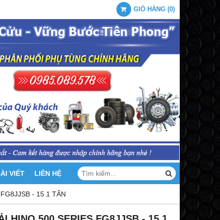
GIỎ HÀNG
(
0
)
ÀI VIẾT
LIÊN HỆ
 FG8JJSB - 15.1 TẤN
ẢI HINO 500 SERIES FG8JJSB - 15.1