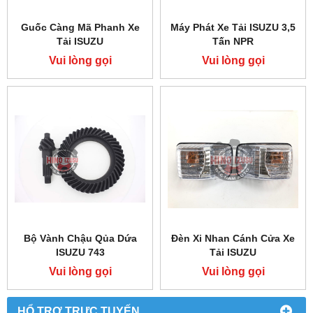
Guốc Càng Mã Phanh Xe
Máy Phát Xe Tải ISUZU 3,5
Tải ISUZU
Tấn NPR
Vui lòng gọi
Vui lòng gọi
Bộ Vành Chậu Qủa Dứa
Đèn Xi Nhan Cánh Cửa Xe
ISUZU 743
Tải ISUZU
Vui lòng gọi
Vui lòng gọi
HỔ TRỢ TRỰC TUYẾN