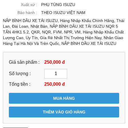
Xuất xứ :
PHỤ TÙNG ISUZU
Bảo hành :
THEO ISUZU VIỆT NAM
NẮP BÌNH DẦU XE TẢI ISUZU, Hàng Nhập Khẩu Chính Hãng, Thái
Lan, Đài Loan, Nhật Bản, NẮP BÌNH DẦU XE TẢI ISUZU NQR 5
TẤN 4HK1 5.2, QKR, NQR, FVM, NPR, VM, Hàng Nhập Khẩu Chất
Lượng Cao, Uy Tín, Gía Rẻ Nhất Thị Trường Hiện Nay, Nhân Giao
Hàng Tại Hà Nội Và Trên Quốc, NẮP BÌNH DẦU XE TẢI ISUZU
Giá sản phẩm :
250,000 đ
Số lượng :
Tổng tiền :
250,000
đ
MUA HÀNG
THÊM VÀO GIỎ HÀNG