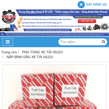
GIỎ HÀNG
(
0
)
Trang chủ
PHỤ TÙNG XE TẢI ISUZU
NẮP BÌNH DẦU XE TẢI ISUZU