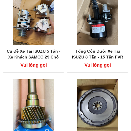
Củ Đề Xe Tải ISUZU 5 Tấn -
Tổng Côn Dưới Xe Tải
Xe Khách SAMCO 29 Chỗ
ISUZU 8 Tấn - 15 Tấn FVR
4HK1 5.2
FVM
Vui lòng gọi
Vui lòng gọi