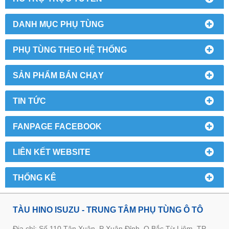
DANH MỤC PHỤ TÙNG
PHỤ TÙNG THEO HỆ THỐNG
SẢN PHẨM BÁN CHẠY
TIN TỨC
FANPAGE FACEBOOK
LIÊN KẾT WEBSITE
THỐNG KÊ
TÀU HINO ISUZU - TRUNG TÂM PHỤ TÙNG Ô TÔ
Địa chỉ: Số 110 Tân Xuân, P Xuân Đỉnh, Q Bắc Từ Liêm, TP