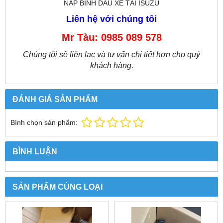
NẮP BÌNH DẦU XE TẢI ISUZU
Liên hệ với chúng tôi
Mr Tàu: 0985 089 578
Chúng tôi sẽ liên lạc và tư vấn chi tiết hơn cho quý
khách hàng.
ĐÁNH GIÁ SẢN PHẨM
Bình chọn sản phẩm:
BÌNH LUẬN
SẢN PHẨM CÙNG LOẠI