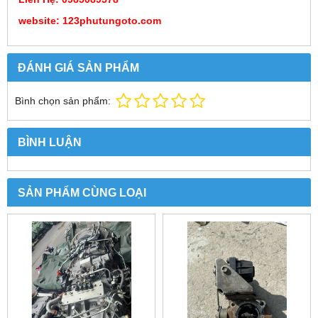
website: 123phutungoto.com
ĐÁNH GIÁ SẢN PHẨM
Bình chọn sản phẩm:
BÌNH LUẬN
SẢN PHẨM CÙNG LOẠI