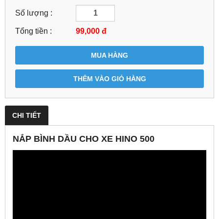
Số lượng :
Tổng tiền :
99,000
đ
MUA HÀNG
THÊM VÀO GIỎ HÀNG
CHI TIẾT
NẮP BÌNH DẦU CHO XE HINO 500