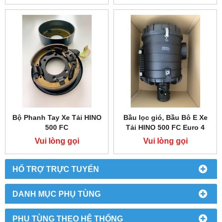
Bộ Phanh Tay Xe Tải HINO
Bầu lọc gió, Bầu Bô E Xe
500 FC
Tải HINO 500 FC Euro 4
Vui lòng gọi
Vui lòng gọi
HỔ TRỢ TRỰC TUYẾN
DANH MỤC PHỤ TÙNG
PHỤ TÙNG THEO HỆ THỐNG