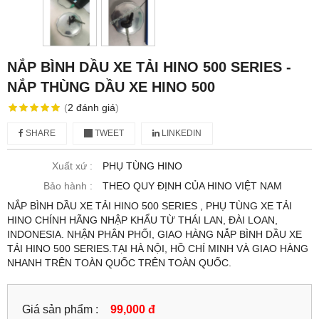
NẮP BÌNH DẦU XE TẢI HINO 500 SERIES -
NẮP THÙNG DẦU XE HINO 500
(
2
đánh giá
)
SHARE
TWEET
LINKEDIN
Xuất xứ :
PHỤ TÙNG HINO
Bảo hành :
THEO QUY ĐỊNH CỦA HINO VIỆT NAM
NẮP BÌNH DẦU XE TẢI HINO 500 SERIES , PHỤ TÙNG XE TẢI
HINO CHÍNH HÃNG NHẬP KHẨU TỪ THÁI LAN, ĐÀI LOAN,
INDONESIA. NHẬN PHÂN PHỐI, GIAO HÀNG NẮP BÌNH DẦU XE
TẢI HINO 500 SERIES.TẠI HÀ NỘI, HỒ CHÍ MINH VÀ GIAO HÀNG
NHANH TRÊN TOÀN QUỐC TRÊN TOÀN QUỐC.
Giá sản phẩm :
99,000 đ