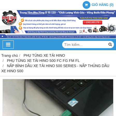
GIỎ HÀNG
(
0
)
Trang chủ
PHỤ TÙNG XE TẢI HINO
PHỤ TÙNG XE TẢI HINO 500 FC FG FM FL
NẮP BÌNH DẦU XE TẢI HINO 500 SERIES - NẮP THÙNG DẦU
XE HINO 500