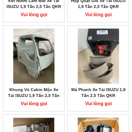
Két Nước Làm Mát Xe Tải
Hộp Quạt Gió Xe Tải ISUZU
ISUZU 1,9 Tấn 2,5 Tấn QKR
1,9 Tấn 2,5 Tấn QKR
Euro 4
Vui lòng gọi
Vui lòng gọi
Khung Vỏ Cabin Mộc Xe
Má Phanh Xe Tải ISUZU 1,9
Tải ISUZU 1,9 Tấn 2,5 Tấn
Tấn 2,5 Tấn QKR
QKR
Vui lòng gọi
Vui lòng gọi