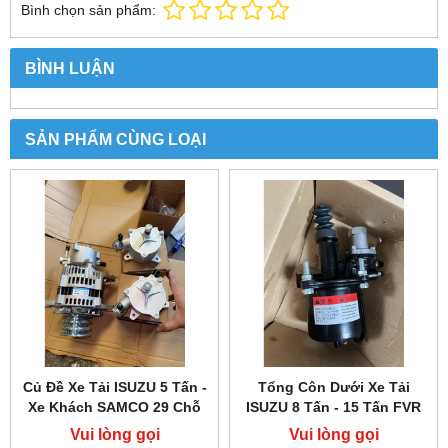
Bình chọn sản phẩm:
BÌNH LUẬN
SẢN PHẨM CÙNG LOẠI
Củ Đề Xe Tải ISUZU 5 Tấn -
Tổng Côn Dưới Xe Tải
Xe Khách SAMCO 29 Chỗ
ISUZU 8 Tấn - 15 Tấn FVR
4HK1 5.2
FVM
Vui lòng gọi
Vui lòng gọi