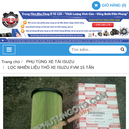
GIỎ HÀNG
(
0
)
Trang chủ
PHỤ TÙNG XE TẢI ISUZU
LỌC NHIÊN LIỆU THÔ XE ISUZU FVM 15 TẤN