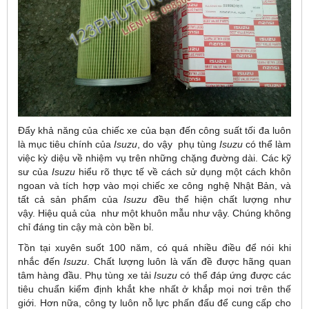
Đẩy khả năng của chiếc xe của bạn đến công suất tối đa luôn
là mục tiêu chính của
Isuzu
, do vậy phụ tùng
Isuzu
có thể làm
việc kỳ diệu về nhiệm vụ trên những chặng đường dài. Các kỹ
sư của
Isuzu
hiểu rõ thực tế về cách sử dụng một cách khôn
ngoan và tích hợp vào mọi chiếc xe công nghệ Nhật Bản, và
tất cả sản phẩm của
Isuzu
đều thể hiện chất lượng như
vậy. Hiệu quả của như một khuôn mẫu như vậy. Chúng không
chỉ đáng tin cậy mà còn bền bỉ.
Tồn tại xuyên suốt 100 năm, có quá nhiều điều để nói khi
nhắc đến
Isuzu
. Chất lượng luôn là vấn đề được hãng quan
tâm hàng đầu. Phụ tùng xe tải
Isuzu
có thể đáp ứng được các
tiêu chuẩn kiểm định khắt khe nhất ở khắp mọi nơi trên thế
giới. Hơn nữa, công ty luôn nỗ lực phấn đấu để cung cấp cho