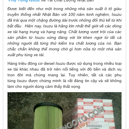
Phụ Tùng Isuzu
Xe Tải Chất Lượng Nhật Bản
Được biết đến như một trong những nhà sản xuất ô tô giàu
truyền thống nhất Nhật Bản với 100 năm kinh nghiệm, Isuzu
đã trải qua một chặng đường dài trước những đối thủ kể từ khi
bắt đầu . Hiện nay, Isuzu là hãng lớn nhất thế giới về các dòng
xe tải hạng trung và hạng nặng. Chất lượng vượt trội của các
sản phẩm từ Isuzu xứng đáng với lời khen ngợi từ tất cả
những người đã từng thử kiểm tra chất lượng của nó. Bạn
chắc chắn không thể mong chờ gì hơn nữa từ một nhà sản
xuất phụ tùng xe tải.
Hàng triệu động cơ diesel
Isuzu
được sử dụng trong nhiều loại
xe tải khác nhau đã trở nên nổi tiếng với độ bền và dịch vụ
trọn đời mà chúng mang lại. Tuy nhiên, tất cả các phụ
tùng
Isuzu
được chứng minh là rất đáng tin cậy và sẽ không
làm cho người dùng cảm thấy thất vọng.