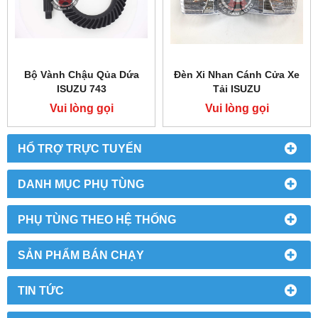
Bộ Vành Chậu Qủa Dứa
Đèn Xi Nhan Cánh Cửa Xe
ISUZU 743
Tải ISUZU
Vui lòng gọi
Vui lòng gọi
HỔ TRỢ TRỰC TUYẾN
DANH MỤC PHỤ TÙNG
PHỤ TÙNG THEO HỆ THỐNG
SẢN PHẨM BÁN CHẠY
TIN TỨC