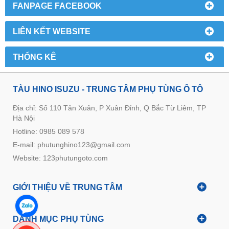
FANPAGE FACEBOOK
LIÊN KẾT WEBSITE
THỐNG KÊ
TÀU HINO ISUZU - TRUNG TÂM PHỤ TÙNG Ô TÔ
Địa chỉ: Số 110 Tân Xuân, P Xuân Đỉnh, Q Bắc Từ Liêm, TP
Hà Nội
Hotline: 0985 089 578
E-mail: phutunghino123@gmail.com
Website:
123phutungoto.com
GIỚI THIỆU VỀ TRUNG TÂM
DANH MỤC PHỤ TÙNG