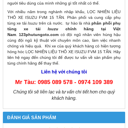
người tiêu dùng của mình những gì tốt nhất có thể.
Với nhiều năm trong nghành nhập khẩu, LỌC NHIÊN LIỆU
THÔ XE ISUZU FVM 15 TẤN. Phân phối và cung cấp phụ
tùng xe tải
Isuzu
trên cả nước. tự hào là nhà
phân phối phụ
tùng xe tải
Isuzu
chính hãng tại Việt
Nam
.
123phutungoto.com
có đội ngũ nhân viên hùng hậu
cùng đội ngũ kỹ thuật với chuyên môn cao, làm việc nhanh
chóng và hiệu quả. Khi xe của quý khách hàng có hiện tượng
hỏng hóc LỌC NHIÊN LIỆU THÔ XE ISUZU FVM 15 TẤN. Hãy
liên hệ ngay đến chúng tôi để được tư vấn về sản phẩm phụ
tùng chính hãng để thay thế.
Liên hệ với chúng tôi
Mr Tàu: 0985 089 578 - 0974 109 389
Chúng tôi sẽ liên lạc và tư vấn chi tiết hơn cho quý
khách hàng.
ĐÁNH GIÁ SẢN PHẨM