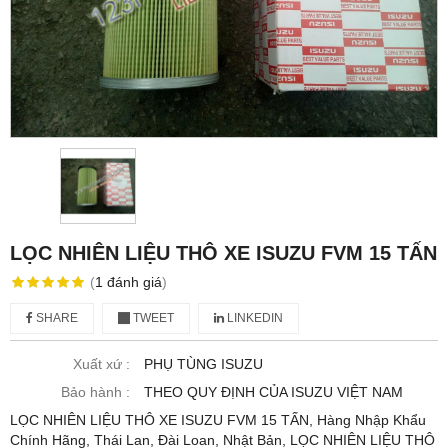
LỌC NHIÊN LIỆU THÔ XE ISUZU FVM 15 TẤN
(
1
đánh giá
)
SHARE
TWEET
LINKEDIN
Xuất xứ :
PHỤ TÙNG ISUZU
Bảo hành :
THEO QUY ĐỊNH CỦA ISUZU VIỆT NAM
LỌC NHIÊN LIỆU THÔ XE ISUZU FVM 15 TẤN, Hàng Nhập Khẩu
Chính Hãng, Thái Lan, Đài Loan, Nhật Bản, LỌC NHIÊN LIỆU THÔ