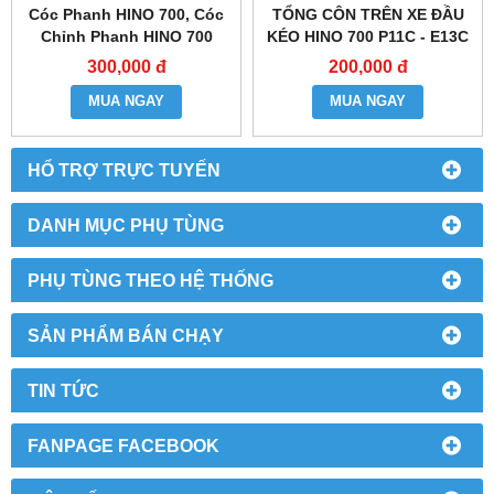
Cóc Phanh HINO 700, Cóc
TỔNG CÔN TRÊN XE ĐẦU
Chỉnh Phanh HINO 700
KÉO HINO 700 P11C - E13C
300,000 đ
200,000 đ
MUA NGAY
MUA NGAY
HỔ TRỢ TRỰC TUYẾN
DANH MỤC PHỤ TÙNG
PHỤ TÙNG THEO HỆ THỐNG
SẢN PHẨM BÁN CHẠY
TIN TỨC
FANPAGE FACEBOOK