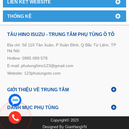
LIÊN KẾT WEBSITE
THỐNG KÊ
TÀU HINO ISUZU - TRUNG TÂM PHỤ TÙNG Ô TÔ
Địa chỉ: Số 110 Tân Xuân, P Xuân Đỉnh, Q Bắc Từ Liêm, TP
Hà Nội
Hotline: 0985 089 578
E-mail: phutunghino123@gmail.com
Website:
123phutungoto.com
GIỚI THIỆU VỀ TRUNG TÂM
DANH MỤC PHỤ TÙNG
Copyright© 2023
Designed By
GianHangVN