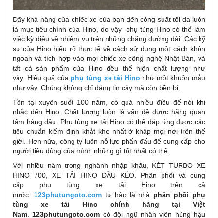
Đẩy khả năng của chiếc xe của bạn đến công suất tối đa luôn
là mục tiêu chính của Hino, do vậy phụ tùng Hino có thể làm
việc kỳ diệu về nhiệm vụ trên những chặng đường dài. Các kỹ
sư của Hino hiểu rõ thực tế về cách sử dụng một cách khôn
ngoan và tích hợp vào mọi chiếc xe công nghệ Nhật Bản, và
tất cả sản phẩm của Hino đều thể hiện chất lượng như
vậy. Hiệu quả của
phụ tùng xe tải Hino
như một khuôn mẫu
như vậy. Chúng không chỉ đáng tin cậy mà còn bền bỉ.
Tồn tại xuyên suốt 100 năm, có quá nhiều điều để nói khi
nhắc đến Hino. Chất lượng luôn là vấn đề được hãng quan
tâm hàng đầu. Phụ tùng xe tải Hino có thể đáp ứng được các
tiêu chuẩn kiểm định khắt khe nhất ở khắp mọi nơi trên thế
giới. Hơn nữa, công ty luôn nỗ lực phấn đấu để cung cấp cho
người tiêu dùng của mình những gì tốt nhất có thể.
Với nhiều năm trong nghành nhập khẩu, KÉT TURBO XE
HINO 700, XE TẢI HINO ĐẦU KÉO. Phân phối và cung
cấp phụ tùng xe tải Hino trên cả
nước.
123phutungoto.com
tự hào là nhà
phân phối phụ
tùng xe tải Hino chính hãng tại Việt
Nam
.
123phutungoto.com
có đội ngũ nhân viên hùng hậu