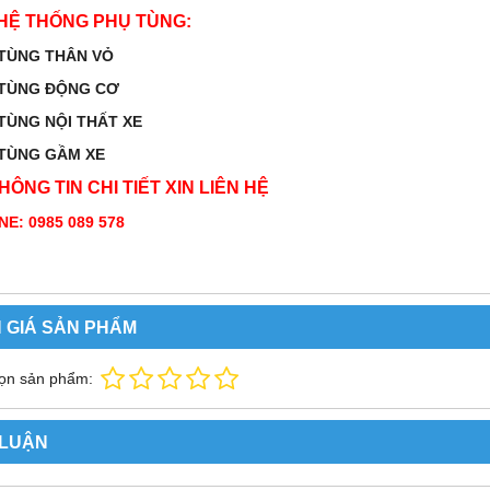
HỆ THỐNG PHỤ TÙNG:
 TÙNG THÂN VỎ
 TÙNG ĐỘNG CƠ
 TÙNG NỘI THẤT XE
 TÙNG GẦM XE
HÔNG TIN CHI TIẾT XIN LIÊN HỆ
NE: 0985 089 578
 GIÁ SẢN PHẨM
ọn sản phẩm:
 LUẬN