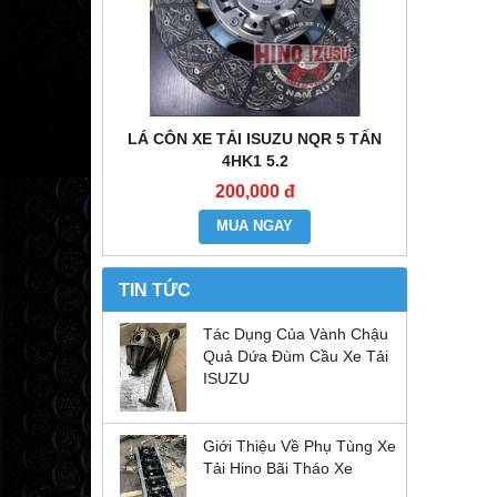
E ĐẦU KÉO
LÁ CÔN XE TẢI ISUZU NQR 5 TẤN
MÔ TƠ CO
6WF1
4HK1 5.2
200,000 đ
MUA NGAY
TIN TỨC
Tác Dụng Của Vành Chậu
Quả Dứa Đùm Cầu Xe Tải
ISUZU
Giới Thiệu Về Phụ Tùng Xe
Tải Hino Bãi Tháo Xe