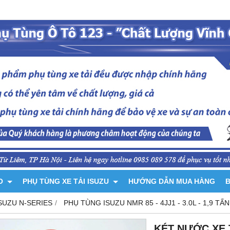
NO
PHỤ TÙNG XE TẢI ISUZU
HƯỚNG DẪN MUA HÀNG
B
SUZU N-SERIES
PHỤ TÙNG ISUZU NMR 85 - 4JJ1 - 3.0L - 1,9 TẤN
KÉT NƯỚC XE T