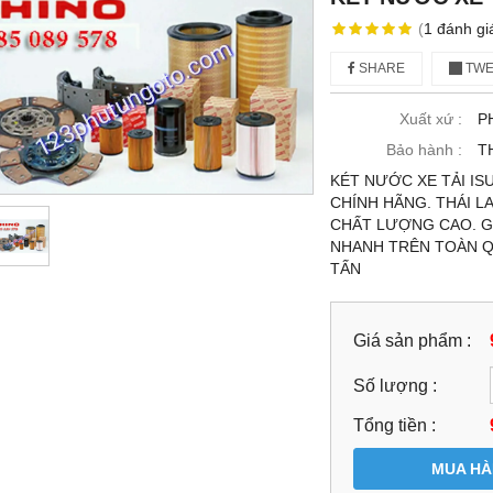
(
1
đánh gi
SHARE
TWE
Xuất xứ :
P
Bảo hành :
T
KÉT NƯỚC XE TẢI ISU
CHÍNH HÃNG. THÁI LA
CHẤT LƯỢNG CAO. GI
NHANH TRÊN TOÀN QU
TẤN
Giá sản phẩm :
Số lượng :
Tổng tiền :
MUA H