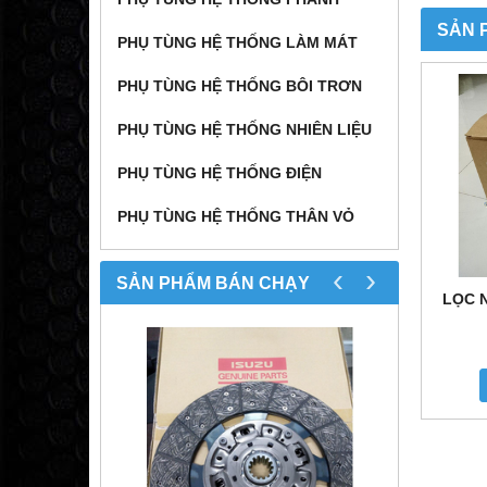
SẢN 
PHỤ TÙNG HỆ THỐNG LÀM MÁT
PHỤ TÙNG HỆ THỐNG BÔI TRƠN
PHỤ TÙNG HỆ THỐNG NHIÊN LIỆU
PHỤ TÙNG HỆ THỐNG ĐIỆN
PHỤ TÙNG HỆ THỐNG THÂN VỎ
‹
›
SẢN PHẨM BÁN CHẠY
LỌC N