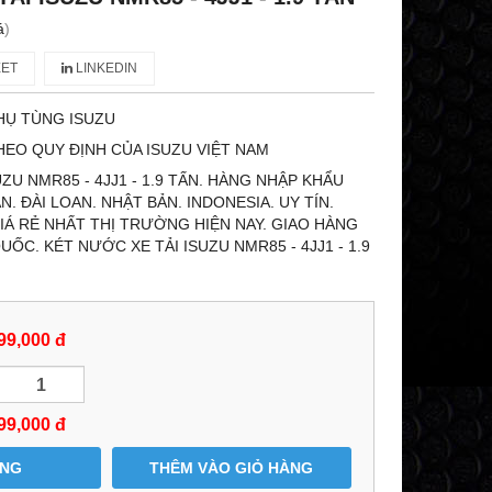
á
)
ET
LINKEDIN
HỤ TÙNG ISUZU
HEO QUY ĐỊNH CỦA ISUZU VIỆT NAM
ZU NMR85 - 4JJ1 - 1.9 TẤN. HÀNG NHẬP KHẨU
N. ĐÀI LOAN. NHẬT BẢN. INDONESIA. UY TÍN.
Á RẺ NHẤT THỊ TRƯỜNG HIỆN NAY. GIAO HÀNG
ỐC. KÉT NƯỚC XE TẢI ISUZU NMR85 - 4JJ1 - 1.9
99,000 đ
99,000
đ
ÀNG
THÊM VÀO GIỎ HÀNG