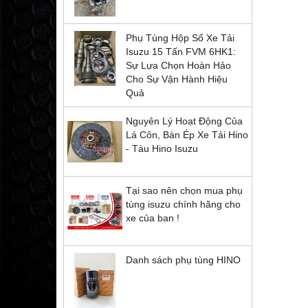
Phụ Tùng Hộp Số Xe Tải
Isuzu 15 Tấn FVM 6HK1:
Sự Lựa Chọn Hoàn Hảo
Cho Sự Vận Hành Hiệu
Quả
Nguyên Lý Hoạt Động Của
Lá Côn, Bàn Ép Xe Tải Hino
- Tàu Hino Isuzu
Tại sao nên chọn mua phụ
tùng isuzu chính hãng cho
xe của ban !
Danh sách phụ tùng HINO