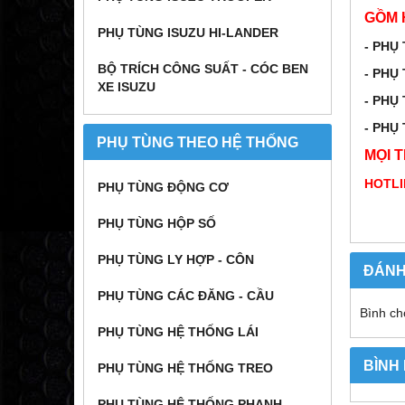
GỒM 
PHỤ TÙNG ISUZU HI-LANDER
- PHỤ
BỘ TRÍCH CÔNG SUẤT - CÓC BEN
- PHỤ
XE ISUZU
- PHỤ
- PHỤ
PHỤ TÙNG THEO HỆ THỐNG
MỌI T
HOTLI
PHỤ TÙNG ĐỘNG CƠ
PHỤ TÙNG HỘP SỐ
PHỤ TÙNG LY HỢP - CÔN
ĐÁNH
PHỤ TÙNG CÁC ĐĂNG - CẦU
Bình ch
PHỤ TÙNG HỆ THỐNG LÁI
BÌNH
PHỤ TÙNG HỆ THỐNG TREO
PHỤ TÙNG HỆ THỐNG PHANH