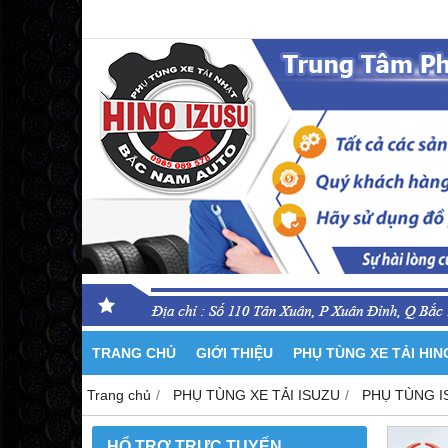
TRANG CHỦ
GIỚI THIỆU
PHỤ TÙNG XE TẢI HI
Trang chủ
PHỤ TÙNG XE TẢI ISUZU
PHỤ TÙNG I
HỔ TRỢ TRỰC TUYẾN