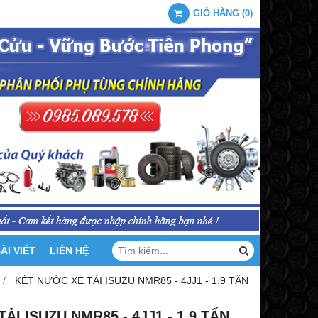
GIỎ HÀNG
(
0
)
ÀI VIẾT
LIÊN HỆ
KÉT NƯỚC XE TẢI ISUZU NMR85 - 4JJ1 - 1.9 TẤN
ẢI ISUZU NMR85 - 4JJ1 - 1.9 TẤN