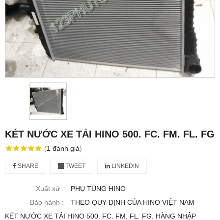
KÉT NƯỚC XE TẢI HINO 500. FC. FM. FL. FG
(
1
đánh giá
)
SHARE
TWEET
LINKEDIN
Xuất xứ :
PHỤ TÙNG HINO
Bảo hành :
THEO QUY ĐỊNH CỦA HINO VIỆT NAM
KÉT NƯỚC XE TẢI HINO 500. FC. FM. FL. FG. HÀNG NHẬP