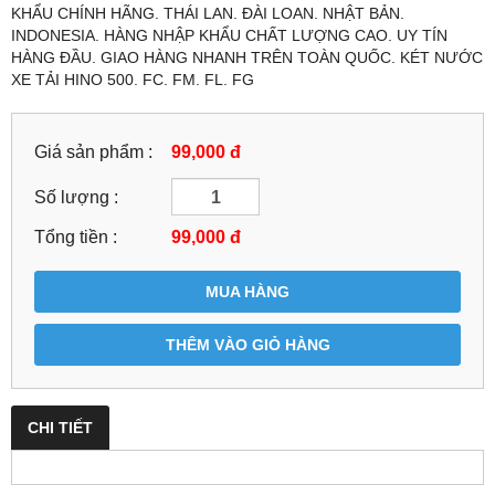
KHẨU CHÍNH HÃNG. THÁI LAN. ĐÀI LOAN. NHẬT BẢN.
INDONESIA. HÀNG NHẬP KHẨU CHẤT LƯỢNG CAO. UY TÍN
HÀNG ĐẦU. GIAO HÀNG NHANH TRÊN TOÀN QUỐC. KÉT NƯỚC
XE TẢI HINO 500. FC. FM. FL. FG
Giá sản phẩm :
99,000 đ
Số lượng :
Tổng tiền :
99,000
đ
MUA HÀNG
THÊM VÀO GIỎ HÀNG
CHI TIẾT