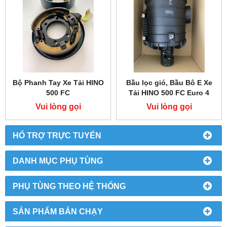
Bộ Phanh Tay Xe Tải HINO
Bầu lọc gió, Bầu Bô E Xe
500 FC
Tải HINO 500 FC Euro 4
Vui lòng gọi
Vui lòng gọi
HỔ TRỢ TRỰC TUYẾN
DANH MỤC PHỤ TÙNG
PHỤ TÙNG THEO HỆ THỐNG
SẢN PHẨM BÁN CHẠY