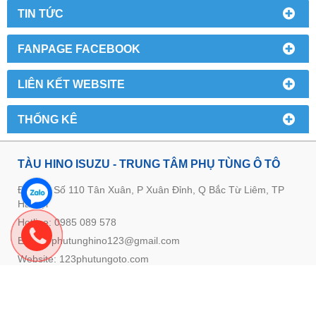
TIN TỨC
FANPAGE FACEBOOK
LIÊN KẾT WEBSITE
THỐNG KÊ
TÀU HINO ISUZU - TRUNG TÂM PHỤ TÙNG Ô TÔ
Địa chỉ: Số 110 Tân Xuân, P Xuân Đỉnh, Q Bắc Từ Liêm, TP
Hà Nội
Hotline: 0985 089 578
E-mail: phutunghino123@gmail.com
Website:
123phutungoto.com
GIỚI THIỆU VỀ TRUNG TÂM