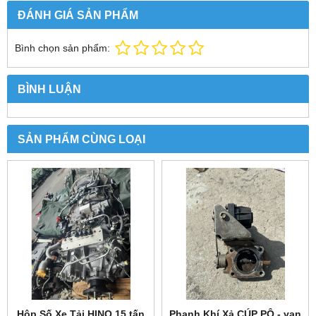
ĐÁNH GIÁ SẢN PHẨM
Bình chọn sản phẩm:
BÌNH LUẬN
SẢN PHẨM CÙNG LOẠI
Hộp Số Xe Tải HINO 15 tấn
Phanh Khí Xả CÚP PÔ - van