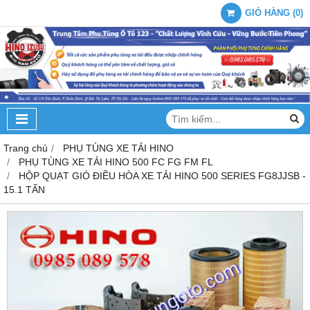
GIỎ HÀNG
(
0
)
Trang chủ
PHỤ TÙNG XE TẢI HINO
PHỤ TÙNG XE TẢI HINO 500 FC FG FM FL
HỘP QUẠT GIÓ ĐIỀU HÒA XE TẢI HINO 500 SERIES FG8JJSB -
15.1 TẤN