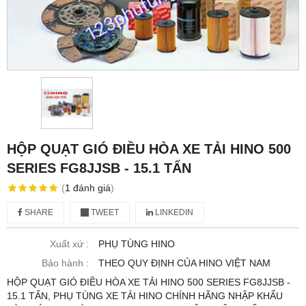
HỘP QUẠT GIÓ ĐIỀU HÒA XE TẢI HINO 500
SERIES FG8JJSB - 15.1 TẤN
(
1
đánh giá
)
SHARE
TWEET
LINKEDIN
Xuất xứ :
PHỤ TÙNG HINO
Bảo hành :
THEO QUY ĐỊNH CỦA HINO VIỆT NAM
HỘP QUẠT GIÓ ĐIỀU HÒA XE TẢI HINO 500 SERIES FG8JJSB -
15.1 TẤN, PHỤ TÙNG XE TẢI HINO CHÍNH HÃNG NHẬP KHẨU