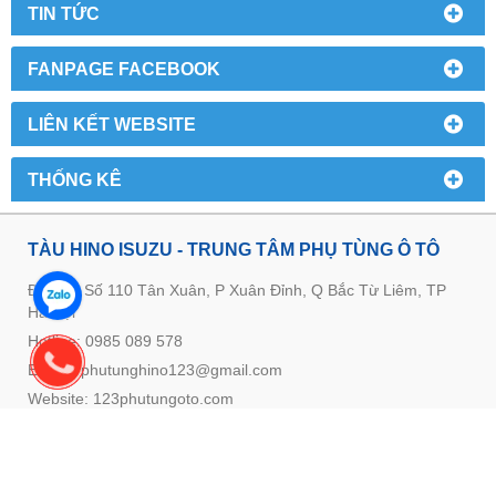
TIN TỨC
FANPAGE FACEBOOK
LIÊN KẾT WEBSITE
THỐNG KÊ
TÀU HINO ISUZU - TRUNG TÂM PHỤ TÙNG Ô TÔ
Địa chỉ: Số 110 Tân Xuân, P Xuân Đỉnh, Q Bắc Từ Liêm, TP
Hà Nội
Hotline: 0985 089 578
E-mail: phutunghino123@gmail.com
Website:
123phutungoto.com
GIỚI THIỆU VỀ TRUNG TÂM