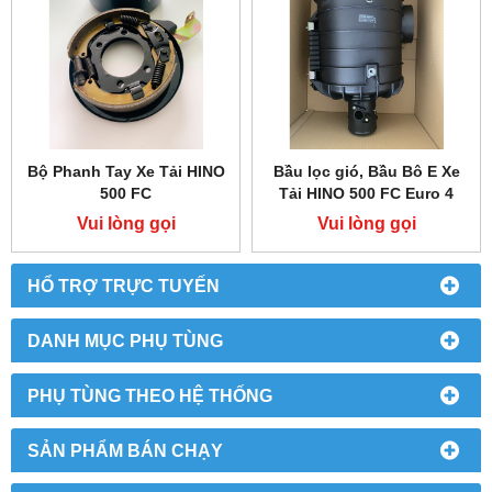
Bộ Phanh Tay Xe Tải HINO
Bầu lọc gió, Bầu Bô E Xe
500 FC
Tải HINO 500 FC Euro 4
Vui lòng gọi
Vui lòng gọi
HỔ TRỢ TRỰC TUYẾN
DANH MỤC PHỤ TÙNG
PHỤ TÙNG THEO HỆ THỐNG
SẢN PHẨM BÁN CHẠY