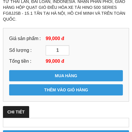
TỪ THÁI LAN, ĐÀI LOAN, INDONESIA. NHẬN PHÂN PHỐI, GIAO
HÀNG HỘP QUẠT GIÓ ĐIỀU HÒA XE TẢI HINO 500 SERIES
FG8JJSB - 15.1 TẤN TẠI HÀ NỘI, HỒ CHÍ MINH VÀ TRÊN TOÀN
QUỐC.
Giá sản phẩm :
99,000 đ
Số lượng :
Tổng tiền :
99,000
đ
MUA HÀNG
THÊM VÀO GIỎ HÀNG
CHI TIẾT