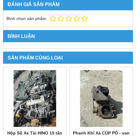
ĐÁNH GIÁ SẢN PHẨM
Bình chọn sản phẩm:
BÌNH LUẬN
SẢN PHẨM CÙNG LOẠI
Hộp Số Xe Tải HINO 15 tấn
Phanh Khí Xả CÚP PÔ - van