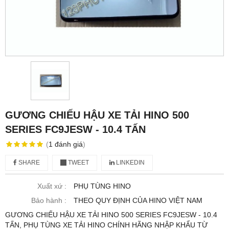
GƯƠNG CHIẾU HẬU XE TẢI HINO 500
SERIES FC9JESW - 10.4 TẤN
(
1
đánh giá
)
SHARE
TWEET
LINKEDIN
Xuất xứ :
PHỤ TÙNG HINO
Bảo hành :
THEO QUY ĐỊNH CỦA HINO VIỆT NAM
GƯƠNG CHIẾU HẬU XE TẢI HINO 500 SERIES FC9JESW - 10.4
TẤN, PHỤ TÙNG XE TẢI HINO CHÍNH HÃNG NHẬP KHẨU TỪ