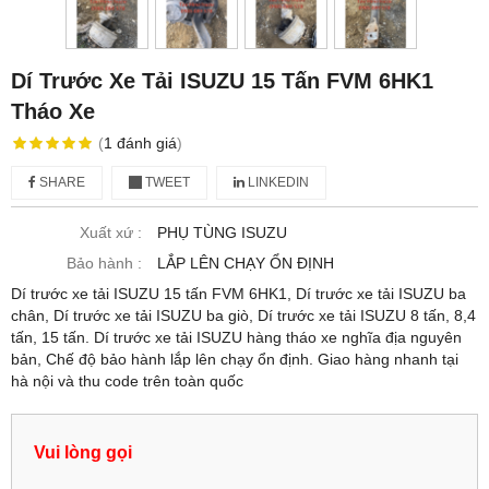
Dí Trước Xe Tải ISUZU 15 Tấn FVM 6HK1
Tháo Xe
(
1
đánh giá
)
SHARE
TWEET
LINKEDIN
Xuất xứ :
PHỤ TÙNG ISUZU
Bảo hành :
LẮP LÊN CHẠY ỔN ĐỊNH
Dí trước xe tải ISUZU 15 tấn FVM 6HK1, Dí trước xe tải ISUZU ba
chân, Dí trước xe tải ISUZU ba giò, Dí trước xe tải ISUZU 8 tấn, 8,4
tấn, 15 tấn. Dí trước xe tải ISUZU hàng tháo xe nghĩa địa nguyên
bản, Chế độ bảo hành lắp lên chạy ổn định. Giao hàng nhanh tại
hà nội và thu code trên toàn quốc
Vui lòng gọi