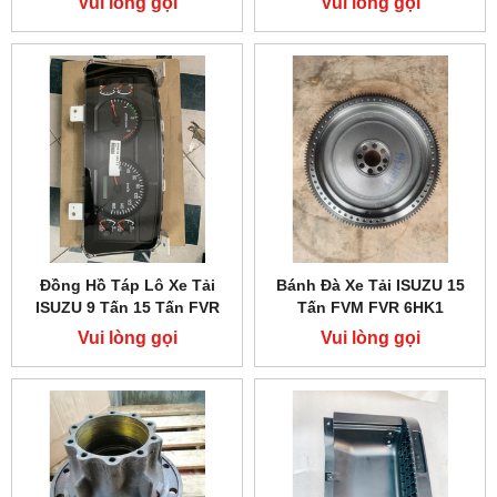
Vui lòng gọi
Vui lòng gọi
Đồng Hồ Táp Lô Xe Tải
Bánh Đà Xe Tải ISUZU 15
ISUZU 9 Tấn 15 Tấn FVR
Tấn FVM FVR 6HK1
FVM 6HK1
Vui lòng gọi
Vui lòng gọi