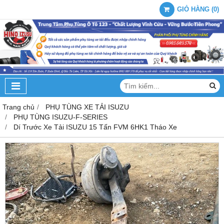
GIỎ HÀNG
(
0
)
Trang chủ
PHỤ TÙNG XE TẢI ISUZU
PHỤ TÙNG ISUZU-F-SERIES
Dí Trước Xe Tải ISUZU 15 Tấn FVM 6HK1 Tháo Xe