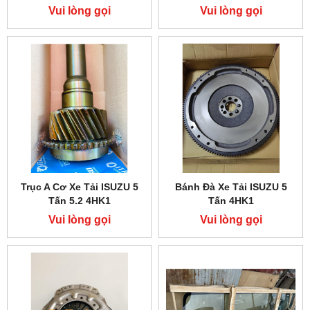
4HK1 5.2
FVM
Vui lòng gọi
Vui lòng gọi
Trục A Cơ Xe Tải ISUZU 5
Bánh Đà Xe Tải ISUZU 5
Tấn 5.2 4HK1
Tấn 4HK1
Vui lòng gọi
Vui lòng gọi