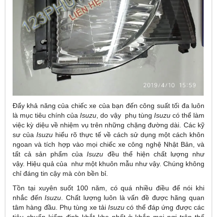
Đẩy khả năng của chiếc xe của bạn đến công suất tối đa luôn
là mục tiêu chính của
Isuzu
, do vậy phụ tùng
Isuzu
có thể làm
việc kỳ diệu về nhiệm vụ trên những chặng đường dài. Các kỹ
sư của
Isuzu
hiểu rõ thực tế về cách sử dụng một cách khôn
ngoan và tích hợp vào mọi chiếc xe công nghệ Nhật Bản, và
tất cả sản phẩm của
Isuzu
đều thể hiện chất lượng như
vậy. Hiệu quả của như một khuôn mẫu như vậy. Chúng không
chỉ đáng tin cậy mà còn bền bỉ.
Tồn tại xuyên suốt 100 năm, có quá nhiều điều để nói khi
nhắc đến
Isuzu
. Chất lượng luôn là vấn đề được hãng quan
tâm hàng đầu. Phụ tùng xe tải
Isuzu
có thể đáp ứng được các
tiêu chuẩn kiểm định khắt khe nhất ở khắp mọi nơi trên thế