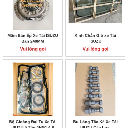
Mâm Bàn Ép Xe Tải ISUZU
Kính Chắn Gió xe Tải
Bản 240MM
ISUZU
Vui lòng gọi
Vui lòng gọi
Bộ Gioăng Đại Tu Xe Tải
Bu Lông Tắc Kê Xe Tải
ISUZU 5 Tấn 4HG1 4.6
ISUZU Các Loại