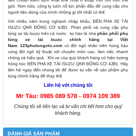
giới. Hơn nữa, công ty luôn nỗ lực phấn đấu để cung cấp cho
người tiêu dùng của mình những gì tốt nhất có thể.
Với nhiều năm trong nghành nhập khẩu, ĐÈN PHA XE TẢI
ISUZU QKR ĐỘNG CƠ 4JB1. Phân phối và cung cấp phụ
tùng xe tải
Isuzu
trên cả nước. tự hào là nhà
phân phối phụ
tùng xe tải
Isuzu
chính hãng tại Việt
Nam
.
123phutungoto.com
có đội ngũ nhân viên hùng hậu
cùng đội ngũ kỹ thuật với chuyên môn cao, làm việc nhanh
chóng và hiệu quả. Khi xe của quý khách hàng có hiện tượng
hỏng hóc ĐÈN PHA XE TẢI ISUZU QKR ĐỘNG CƠ 4JB1. Hãy
liên hệ ngay đến chúng tôi để được tư vấn về sản phẩm phụ
tùng chính hãng để thay thế.
Liên hệ với chúng tôi
Mr Tàu: 0985 089 578 - 0974 109 389
Chúng tôi sẽ liên lạc và tư vấn chi tiết hơn cho quý
khách hàng.
ĐÁNH GIÁ SẢN PHẨM