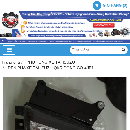
GIỎ HÀNG
(
0
)
Trang chủ
PHỤ TÙNG XE TẢI ISUZU
ĐÈN PHA XE TẢI ISUZU QKR ĐỘNG CƠ 4JB1