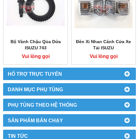
Bộ Vành Chậu Qủa Dứa
Đèn Xi Nhan Cánh Cửa Xe
ISUZU 743
Tải ISUZU
Vui lòng gọi
Vui lòng gọi
HỔ TRỢ TRỰC TUYẾN
DANH MỤC PHỤ TÙNG
PHỤ TÙNG THEO HỆ THỐNG
SẢN PHẨM BÁN CHẠY
TIN TỨC