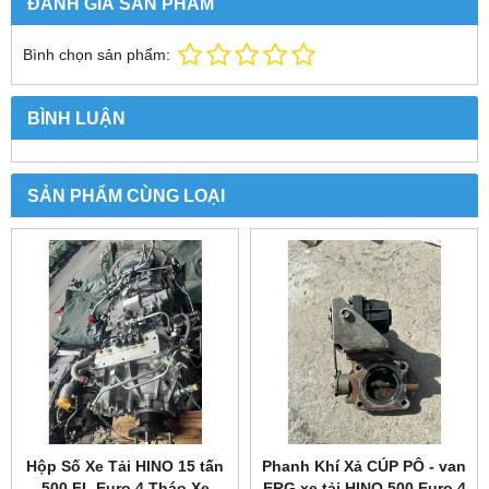
ĐÁNH GIÁ SẢN PHẨM
Bình chọn sản phẩm:
BÌNH LUẬN
SẢN PHẨM CÙNG LOẠI
Hộp Số Xe Tải HINO 15 tấn
Phanh Khí Xả CÚP PÔ - van
500 FL Euro 4 Tháo Xe
ERG xe tải HINO 500 Euro 4