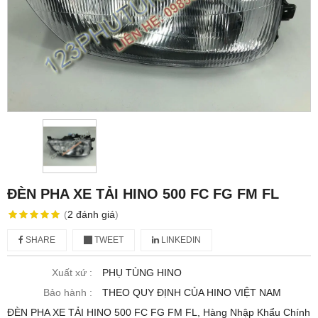
ĐÈN PHA XE TẢI HINO 500 FC FG FM FL
(
2
đánh giá
)
SHARE
TWEET
LINKEDIN
Xuất xứ :
PHỤ TÙNG HINO
Bảo hành :
THEO QUY ĐỊNH CỦA HINO VIỆT NAM
ĐÈN PHA XE TẢI HINO 500 FC FG FM FL, Hàng Nhập Khẩu Chính