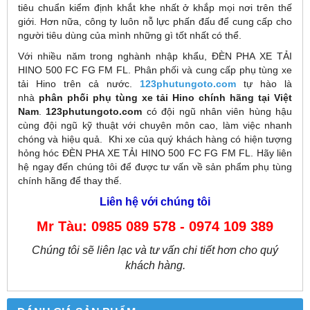
tiêu chuẩn kiểm định khắt khe nhất ở khắp mọi nơi trên thế
giới. Hơn nữa, công ty luôn nỗ lực phấn đấu để cung cấp cho
người tiêu dùng của mình những gì tốt nhất có thể.
Với nhiều năm trong nghành nhập khẩu, ĐÈN PHA XE TẢI
HINO 500 FC FG FM FL. Phân phối và cung cấp phụ tùng xe
tải Hino trên cả nước.
123phutungoto.com
tự hào là
nhà
phân phối phụ tùng xe tải Hino chính hãng tại Việt
Nam
.
123phutungoto.com
có đội ngũ nhân viên hùng hậu
cùng đội ngũ kỹ thuật với chuyên môn cao, làm việc nhanh
chóng và hiệu quả. Khi xe của quý khách hàng có hiện tượng
hỏng hóc ĐÈN PHA XE TẢI HINO 500 FC FG FM FL. Hãy liên
hệ ngay đến chúng tôi để được tư vấn về sản phẩm phụ tùng
chính hãng để thay thế.
Liên hệ với chúng tôi
Mr Tàu: 0985 089 578 - 0974 109 389
Chúng tôi sẽ liên lạc và tư vấn chi tiết hơn cho quý
khách hàng.