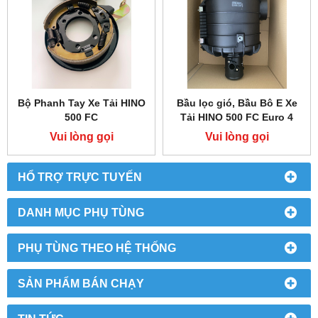
Bộ Phanh Tay Xe Tải HINO
Bầu lọc gió, Bầu Bô E Xe
500 FC
Tải HINO 500 FC Euro 4
Vui lòng gọi
Vui lòng gọi
HỔ TRỢ TRỰC TUYẾN
DANH MỤC PHỤ TÙNG
PHỤ TÙNG THEO HỆ THỐNG
SẢN PHẨM BÁN CHẠY