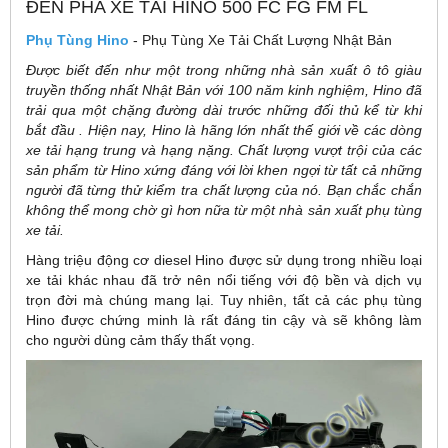
ĐÈN PHA XE TẢI HINO 500 FC FG FM FL
Phụ Tùng Hino
- Phụ Tùng Xe Tải Chất Lượng Nhật Bản
Được biết đến như một trong những nhà sản xuất ô tô giàu
truyền thống nhất Nhật Bản với 100 năm kinh nghiệm, Hino đã
trải qua một chặng đường dài trước những đối thủ kể từ khi
bắt đầu . Hiện nay, Hino là hãng lớn nhất thế giới về các dòng
xe tải hạng trung và hạng nặng. Chất lượng vượt trội của các
sản phẩm từ Hino xứng đáng với lời khen ngợi từ tất cả những
người đã từng thử kiểm tra chất lượng của nó. Bạn chắc chắn
không thể mong chờ gì hơn nữa từ một nhà sản xuất phụ tùng
xe tải.
Hàng triệu động cơ diesel Hino được sử dụng trong nhiều loại
xe tải khác nhau đã trở nên nổi tiếng với độ bền và dịch vụ
trọn đời mà chúng mang lại. Tuy nhiên, tất cả các phụ tùng
Hino được chứng minh là rất đáng tin cậy và sẽ không làm
cho người dùng cảm thấy thất vọng.