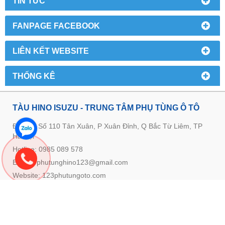
TIN TỨC
FANPAGE FACEBOOK
LIÊN KẾT WEBSITE
THỐNG KÊ
TÀU HINO ISUZU - TRUNG TÂM PHỤ TÙNG Ô TÔ
Địa chỉ: Số 110 Tân Xuân, P Xuân Đỉnh, Q Bắc Từ Liêm, TP
Hà Nội
Hotline: 0985 089 578
E-mail: phutunghino123@gmail.com
Website:
123phutungoto.com
GIỚI THIỆU VỀ TRUNG TÂM