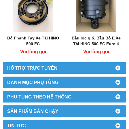
Bộ Phanh Tay Xe Tải HINO
Bầu lọc gió, Bầu Bô E Xe
500 FC
Tải HINO 500 FC Euro 4
Vui lòng gọi
Vui lòng gọi
HỔ TRỢ TRỰC TUYẾN
DANH MỤC PHỤ TÙNG
PHỤ TÙNG THEO HỆ THỐNG
SẢN PHẨM BÁN CHẠY
TIN TỨC