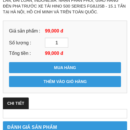
LAN, ĐÀI LOAN, INDONESIA. NHẬN PHÂN PHỐI, GIAO HÀNG
ĐÈN PHA TRƯỚC XE TẢI HINO 500 SERIES FG8JJSB - 15.1 TẤN
TẠI HÀ NỘI, HỒ CHÍ MINH VÀ TRÊN TOÀN QUỐC.
Giá sản phẩm :
99,000 đ
Số lượng :
Tổng tiền :
99,000
đ
MUA HÀNG
THÊM VÀO GIỎ HÀNG
CHI TIẾT
ĐÁNH GIÁ SẢN PHẨM