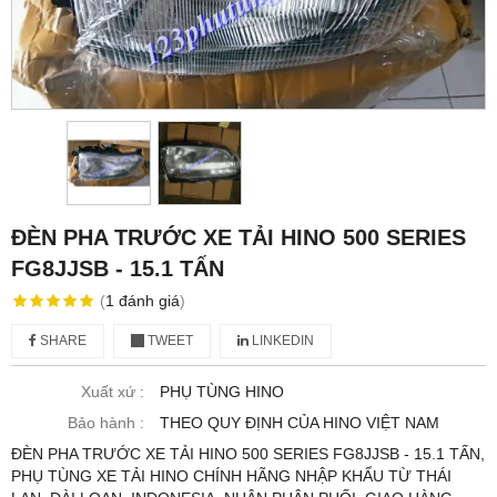
ĐÈN PHA TRƯỚC XE TẢI HINO 500 SERIES
FG8JJSB - 15.1 TẤN
(
1
đánh giá
)
SHARE
TWEET
LINKEDIN
Xuất xứ :
PHỤ TÙNG HINO
Bảo hành :
THEO QUY ĐỊNH CỦA HINO VIỆT NAM
ĐÈN PHA TRƯỚC XE TẢI HINO 500 SERIES FG8JJSB - 15.1 TẤN,
PHỤ TÙNG XE TẢI HINO CHÍNH HÃNG NHẬP KHẨU TỪ THÁI