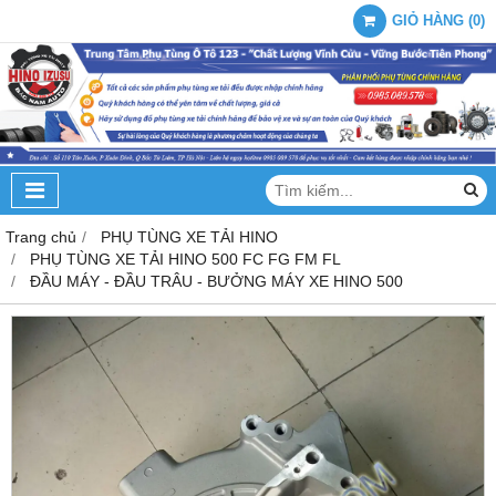
GIỎ HÀNG
(
0
)
Trang chủ
PHỤ TÙNG XE TẢI HINO
PHỤ TÙNG XE TẢI HINO 500 FC FG FM FL
ĐẦU MÁY - ĐẦU TRÂU - BƯỞNG MÁY XE HINO 500