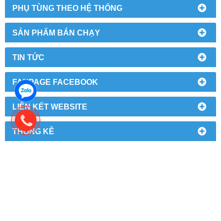
PHỤ TÙNG THEO HỆ THỐNG
SẢN PHẨM BÁN CHẠY
TIN TỨC
FANPAGE FACEBOOK
LIÊN KẾT WEBSITE
THỐNG KÊ
TÀU HINO ISUZU - TRUNG TÂM PHỤ TÙNG Ô TÔ
Địa chỉ: Số 110 Tân Xuân, P Xuân Đỉnh, Q Bắc Từ Liêm, TP
Hà Nội
Hotline: 0985 089 578
E-mail: phutunghino123@gmail.com