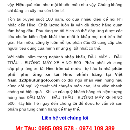
vậy. Hiệu quả của như một khuôn mẫu như vậy. Chúng không
chỉ đáng tin cậy mà còn bền bỉ.
Tồn tại xuyên suốt 100 năm, có quá nhiều điều để nói khi
nhắc đến Hino. Chất lượng luôn là vấn đề được hãng quan
tâm hàng đầu. Phụ tùng xe tải Hino có thể đáp ứng được các
tiêu chuẩn kiểm định khắt khe nhất ở khắp mọi nơi trên thế
giới. Hơn nữa, công ty luôn nỗ lực phấn đấu để cung cấp cho
người tiêu dùng của mình những gì tốt nhất có thể.
Với nhiều năm trong nghành nhập khẩu, ĐẦU MÁY - ĐẦU
TRÂU - BƯỞNG MÁY XE HINO 500. Phân phối và cung
cấp phụ tùng xe tải Hino trên cả nước. tự hào là nhà
phân
phối phụ tùng xe tải Hino chính hãng tại Việt
Nam
.
123phutungoto.com
có đội ngũ nhân viên hùng hậu
cùng đội ngũ kỹ thuật với chuyên môn cao, làm việc nhanh
chóng và hiệu quả. Khi xe của quý khách hàng có hiện tượng
hỏng hóc ĐẦU MÁY - ĐẦU TRÂU - BƯỞNG MÁY XE HINO
500. Hãy liên hệ ngay đến chúng tôi để được tư vấn về sản
phẩm phụ tùng chính hãng để thay thế.
Liên hệ với chúng tôi
Mr Tàu: 0985 089 578 - 0974 109 389