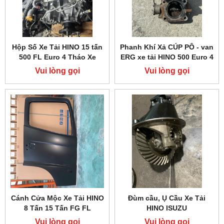
Hộp Số Xe Tải HINO 15 tấn
Phanh Khí Xả CÚP PÔ - van
500 FL Euro 4 Tháo Xe
ERG xe tải HINO 500 Euro 4
Vui lòng gọi
Vui lòng gọi
Cánh Cửa Mộc Xe Tải HINO
Đùm cầu, Ụ Cầu Xe Tải
8 Tấn 15 Tấn FG FL
HINO ISUZU
Vui lòng gọi
Vui lòng gọi