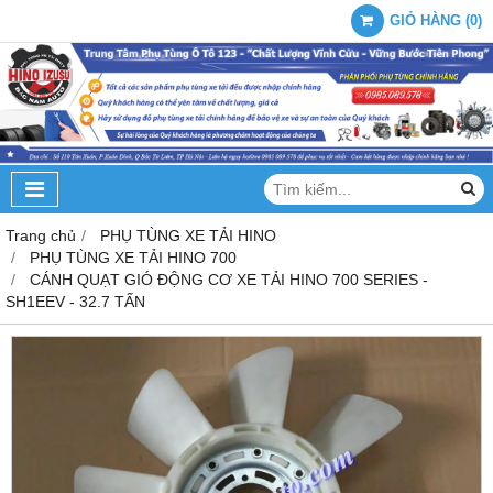
GIỎ HÀNG
(
0
)
Trang chủ
PHỤ TÙNG XE TẢI HINO
PHỤ TÙNG XE TẢI HINO 700
CÁNH QUẠT GIÓ ĐỘNG CƠ XE TẢI HINO 700 SERIES -
SH1EEV - 32.7 TẤN