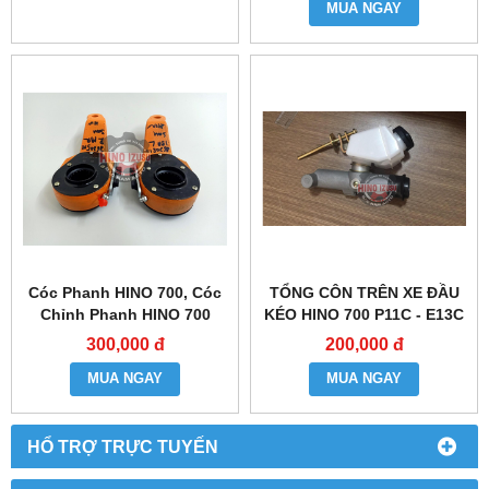
MUA NGAY
Cóc Phanh HINO 700, Cóc
TỔNG CÔN TRÊN XE ĐẦU
Chỉnh Phanh HINO 700
KÉO HINO 700 P11C - E13C
300,000 đ
200,000 đ
MUA NGAY
MUA NGAY
HỔ TRỢ TRỰC TUYẾN