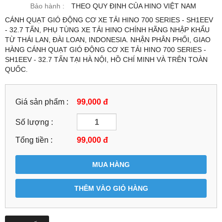
Bảo hành :
THEO QUY ĐỊNH CỦA HINO VIỆT NAM
CÁNH QUẠT GIÓ ĐỘNG CƠ XE TẢI HINO 700 SERIES - SH1EEV
- 32.7 TẤN, PHỤ TÙNG XE TẢI HINO CHÍNH HÃNG NHẬP KHẨU
TỪ THÁI LAN, ĐÀI LOAN, INDONESIA. NHẬN PHÂN PHỐI, GIAO
HÀNG CÁNH QUẠT GIÓ ĐỘNG CƠ XE TẢI HINO 700 SERIES -
SH1EEV - 32.7 TẤN TẠI HÀ NỘI, HỒ CHÍ MINH VÀ TRÊN TOÀN
QUỐC.
Giá sản phẩm :
99,000 đ
Số lượng :
Tổng tiền :
99,000
đ
MUA HÀNG
THÊM VÀO GIỎ HÀNG