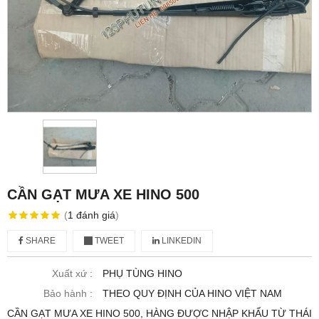
CẦN GẠT MƯA XE HINO 500
(
1
đánh giá
)
SHARE
TWEET
LINKEDIN
Xuất xứ :
PHỤ TÙNG HINO
Bảo hành :
THEO QUY ĐỊNH CỦA HINO VIỆT NAM
CẦN GẠT MƯA XE HINO 500, HÀNG ĐƯỢC NHẬP KHẨU TỪ THÁI