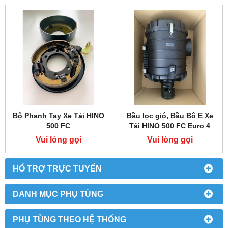
Bộ Phanh Tay Xe Tải HINO
Bầu lọc gió, Bầu Bô E Xe
500 FC
Tải HINO 500 FC Euro 4
Vui lòng gọi
Vui lòng gọi
HỔ TRỢ TRỰC TUYẾN
DANH MỤC PHỤ TÙNG
PHỤ TÙNG THEO HỆ THỐNG