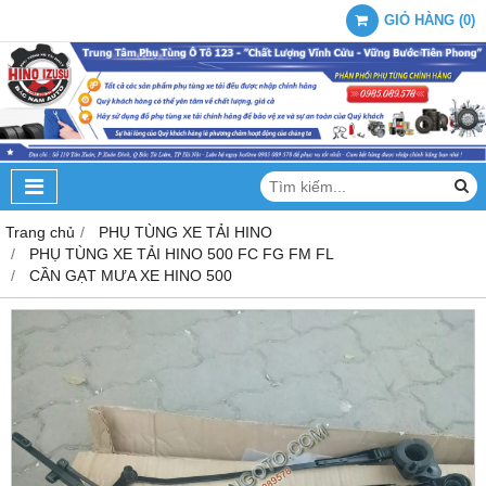
GIỎ HÀNG
(
0
)
Trang chủ
PHỤ TÙNG XE TẢI HINO
PHỤ TÙNG XE TẢI HINO 500 FC FG FM FL
CẦN GẠT MƯA XE HINO 500