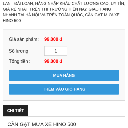
LAN - ĐÀI LOAN, HÀNG NHẬP KHẨU CHẤT LƯỢNG CAO, UY TÍN,
GIÁ RẺ NHẤT TRÊN THỊ TRƯỜNG HIỆN NAY, GIAO HÀNG
NHANH TẠI HÀ NỘI VÀ TRÊN TOÀN QUỐC, CẦN GẠT MƯA XE
HINO 500
Giá sản phẩm :
99,000 đ
Số lượng :
Tổng tiền :
99,000
đ
MUA HÀNG
THÊM VÀO GIỎ HÀNG
CHI TIẾT
CẦN GẠT MƯA XE HINO 500