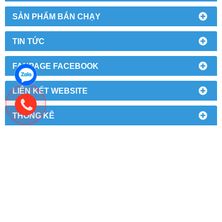
SẢN PHẨM BÁN CHẠY
TIN TỨC
FANPAGE FACEBOOK
LIÊN KẾT WEBSITE
THỐNG KÊ
TÀU HINO ISUZU - TRUNG TÂM PHỤ TÙNG Ô TÔ
Địa chỉ: Số 110 Tân Xuân, P Xuân Đỉnh, Q Bắc Từ Liêm, TP
Hà Nội
Hotline: 0985 089 578
E-mail: phutunghino123@gmail.com
Website:
123phutungoto.com