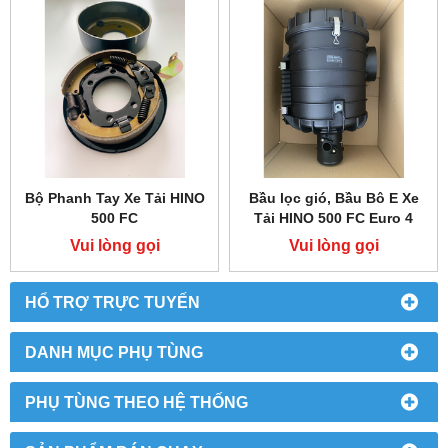
Bộ Phanh Tay Xe Tải HINO
Bầu lọc gió, Bầu Bô E Xe
500 FC
Tải HINO 500 FC Euro 4
Vui lòng gọi
Vui lòng gọi
HỔ TRỢ TRỰC TUYẾN
DANH MỤC PHỤ TÙNG
PHỤ TÙNG THEO HỆ THỐNG