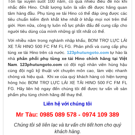
Tồn tại xuyên suốt 100 năm, có quá nhiều điều để nói khi
nhắc đến Hino. Chất lượng luôn là vấn đề được hãng quan
tâm hàng đầu. Phụ tùng xe tải Hino có thể đáp ứng được các
tiêu chuẩn kiểm định khắt khe nhất ở khắp mọi nơi trên thế
giới. Hơn nữa, công ty luôn nỗ lực phấn đấu để cung cấp cho
người tiêu dùng của mình những gì tốt nhất có thể.
Với nhiều năm trong nghành nhập khẩu, BƠM TRỢ LỰC LÁI
XE TẢI HINO 500 FC FM FL FG. Phân phối và cung cấp phụ
tùng xe tải Hino trên cả nước.
123phutungoto.com
tự hào là
nhà
phân phối phụ tùng xe tải Hino chính hãng tại Việt
Nam
.
123phutungoto.com
có đội ngũ nhân viên hùng hậu
cùng đội ngũ kỹ thuật với chuyên môn cao, làm việc nhanh
chóng và hiệu quả. Khi xe của quý khách hàng có hiện tượng
hỏng hóc BƠM TRỢ LỰC LÁI XE TẢI HINO 500 FC FM FL
FG. Hãy liên hệ ngay đến chúng tôi để được tư vấn về sản
phẩm phụ tùng chính hãng để thay thế.
Liên hệ với chúng tôi
Mr Tàu: 0985 089 578 - 0974 109 389
Chúng tôi sẽ liên lạc và tư vấn chi tiết hơn cho quý
khách hàng.