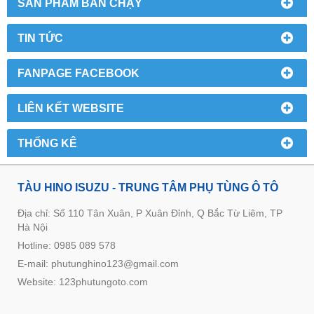
SẢN PHẨM BÁN CHẠY
TIN TỨC
FANPAGE FACEBOOK
LIÊN KẾT WEBSITE
THỐNG KÊ
TÀU HINO ISUZU - TRUNG TÂM PHỤ TÙNG Ô TÔ
Địa chỉ: Số 110 Tân Xuân, P Xuân Đỉnh, Q Bắc Từ Liêm, TP
Hà Nội
Hotline: 0985 089 578
E-mail: phutunghino123@gmail.com
Website:
123phutungoto.com