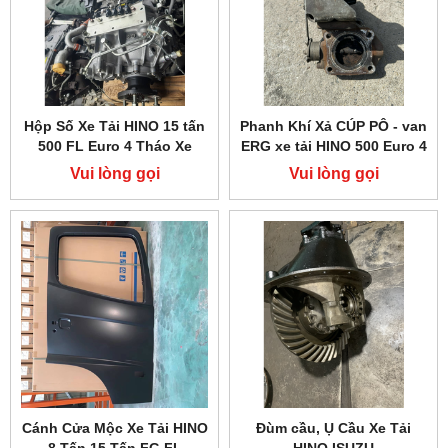
Hộp Số Xe Tải HINO 15 tấn
Phanh Khí Xả CÚP PÔ - van
500 FL Euro 4 Tháo Xe
ERG xe tải HINO 500 Euro 4
Vui lòng gọi
Vui lòng gọi
Cánh Cửa Mộc Xe Tải HINO
Đùm cầu, Ụ Cầu Xe Tải
8 Tấn 15 Tấn FG FL
HINO ISUZU