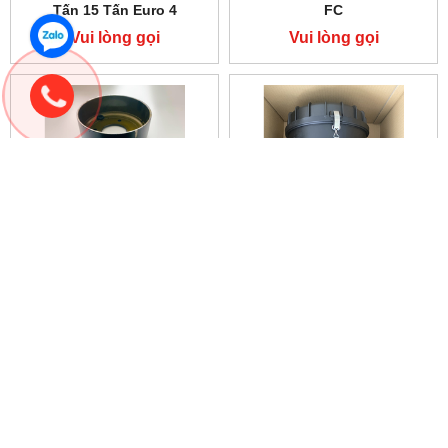
Tấn 15 Tấn Euro 4
FC
Vui lòng gọi
Vui lòng gọi
Bộ Phanh Tay Xe Tải HINO
Bầu lọc gió, Bầu Bô E Xe
500 FC
Tải HINO 500 FC Euro 4
Vui lòng gọi
Vui lòng gọi
HỔ TRỢ TRỰC TUYẾN
DANH MỤC PHỤ TÙNG