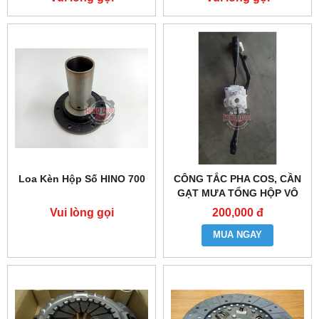
Loa Kèn Hộp Số HINO 700
CÔNG TẮC PHA COS, CẦN
GẠT MƯA TỔNG HỘP VÔ
LĂNG XE HINO 300 DUTRO,
Vui lòng gọi
200,000 đ
300 WU
MUA NGAY