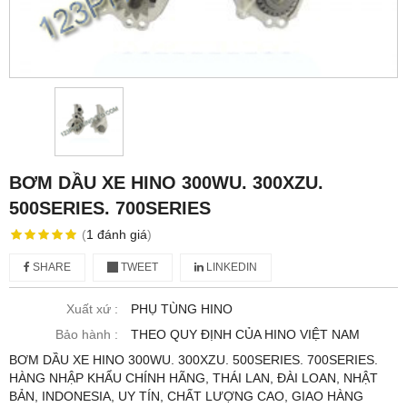
BƠM DẦU XE HINO 300WU. 300XZU.
500SERIES. 700SERIES
(
1
đánh giá
)
SHARE
TWEET
LINKEDIN
Xuất xứ :
PHỤ TÙNG HINO
Bảo hành :
THEO QUY ĐỊNH CỦA HINO VIỆT NAM
BƠM DẦU XE HINO 300WU. 300XZU. 500SERIES. 700SERIES.
HÀNG NHẬP KHẨU CHÍNH HÃNG, THÁI LAN, ĐÀI LOAN, NHẬT
BẢN, INDONESIA, UY TÍN, CHẤT LƯỢNG CAO, GIAO HÀNG