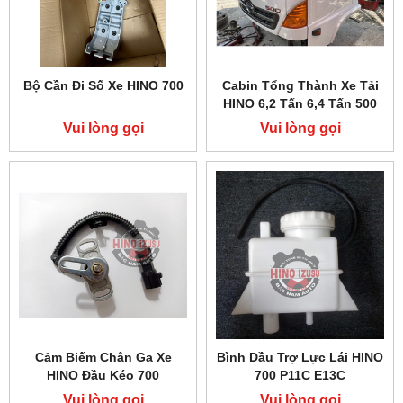
Bộ Cần Đi Số Xe HINO 700
Cabin Tổng Thành Xe Tải
HINO 6,2 Tấn 6,4 Tấn 500
FC
Vui lòng gọi
Vui lòng gọi
Cảm Biếm Chân Ga Xe
Bình Dầu Trợ Lực Lái HINO
HINO Đầu Kéo 700
700 P11C E13C
Vui lòng gọi
Vui lòng gọi